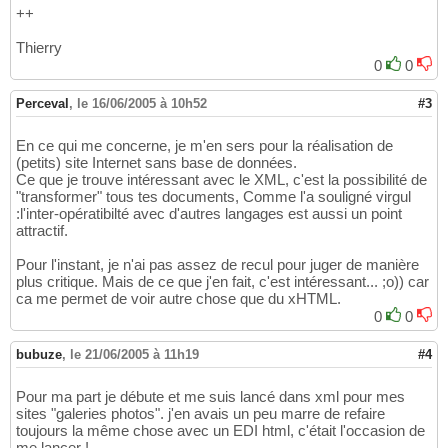
++
Thierry
0
0
Perceval
,
le 16/06/2005 à 10h52
#3
En ce qui me concerne, je m'en sers pour la réalisation de
(petits) site Internet sans base de données.
Ce que je trouve intéressant avec le XML, c'est la possibilité de
"transformer" tous tes documents, Comme l'a souligné virgul
:l'inter-opératibilté avec d'autres langages est aussi un point
attractif.
Pour l'instant, je n'ai pas assez de recul pour juger de manière
plus critique. Mais de ce que j'en fait, c'est intéressant... ;o)) car
ca me permet de voir autre chose que du xHTML.
0
0
bubuze
,
le 21/06/2005 à 11h19
#4
Pour ma part je débute et me suis lancé dans xml pour mes
sites "galeries photos". j'en avais un peu marre de refaire
toujours la même chose avec un EDI html, c'était l'occasion de
me lancer !