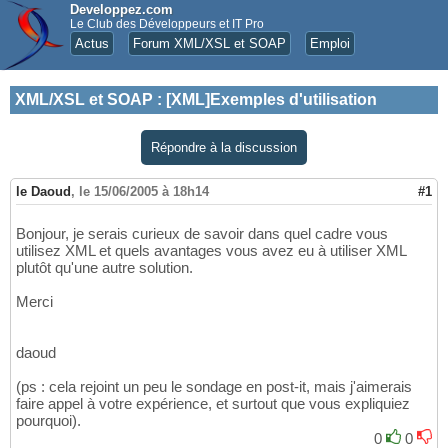
Developpez.com
Le Club des Développeurs et IT Pro
Actus
Forum XML/XSL et SOAP
Emploi
XML/XSL et SOAP
:
[XML]Exemples d'utilisation
Répondre à la discussion
le Daoud
,
le 15/06/2005 à 18h14
#1
Bonjour, je serais curieux de savoir dans quel cadre vous
utilisez XML et quels avantages vous avez eu à utiliser XML
plutôt qu'une autre solution.
Merci
daoud
(ps : cela rejoint un peu le sondage en post-it, mais j'aimerais
faire appel à votre expérience, et surtout que vous expliquiez
pourquoi).
0
0