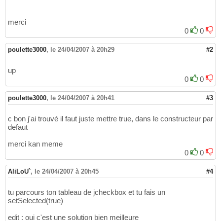
merci
0
0
poulette3000
,
le 24/04/2007 à 20h29
#2
up
0
0
poulette3000
,
le 24/04/2007 à 20h41
#3
c bon j'ai trouvé il faut juste mettre true, dans le constructeur par
defaut
merci kan meme
0
0
AliLoU`
,
le 24/04/2007 à 20h45
#4
tu parcours ton tableau de jcheckbox et tu fais un
setSelected(true)
edit : oui c'est une solution bien meilleure