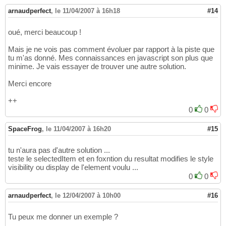
arnaudperfect
,
le 11/04/2007 à 16h18
#14
oué, merci beaucoup !
Mais je ne vois pas comment évoluer par rapport à la piste que
tu m'as donné. Mes connaissances en javascript son plus que
minime. Je vais essayer de trouver une autre solution.
Merci encore
++
0
0
SpaceFrog
,
le 11/04/2007 à 16h20
#15
tu n'aura pas d'autre solution ...
teste le selectedItem et en foxntion du resultat modifies le style
visibility ou display de l'element voulu ...
0
0
arnaudperfect
,
le 12/04/2007 à 10h00
#16
Tu peux me donner un exemple ?