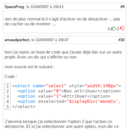
SpaceFrog
,
le 11/04/2007 à 15h13
#9
rien de plus normal là il s'agit d'activer ou de desactiver ... pas
de cacher ou de montrer ....
0
0
arnaudperfect
,
le 11/04/2007 à 15h37
#10
bon j'ai repris un bout de code que j'avais déjà fais sur un autre
projet. Avec un div qui s'affiche ou non.
mon soucie est le suivant :
Code :
<
select
name
=
"select"
 style=
"width:140px"
>

1
  <
option
 value=
"0"
>Non attribuer</option>

2
  <
option
 value=
"1"
>Attribuer</option>

3
  <
option
 onselected=
"displayDiv('mondiv', '1
4
</select>
5
J'aimerai lorsque j'ai selectionner l'option 2 que l'action ce
déclanche. Et si j'ai selectionner une autre option, mon div ce