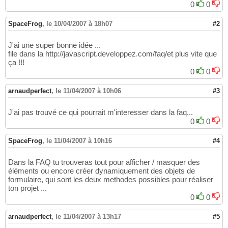
0
0
SpaceFrog
,
le 10/04/2007 à 18h07
#2
J'ai une super bonne idée ...
file dans la http://javascript.developpez.com/faq/et plus vite que
ça !!!
0
0
arnaudperfect
,
le 11/04/2007 à 10h06
#3
J'ai pas trouvé ce qui pourrait m'interesser dans la faq...
0
0
SpaceFrog
,
le 11/04/2007 à 10h16
#4
Dans la FAQ tu trouveras tout pour afficher / masquer des
éléments ou encore créer dynamiquement des objets de
formulaire, qui sont les deux methodes possibles pour réaliser
ton projet ...
0
0
arnaudperfect
,
le 11/04/2007 à 13h17
#5