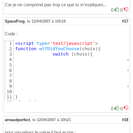
Car je ne comprend pas trop ce que tu m'expliques...
0
0
SpaceFrog
,
le 12/04/2007 à 10h18
#17
Code :
<script
 type
=
'text/javascript'
1
function
wtfDidYouChoose
(
choix
)
{
2
switch
(
choix
)
{
3
ca
4
5
ca
6
7
8
ca
9
10
}
11
</script>
12
</head>

13
0
0
14
<body  
onload
=
"document.getElementById('one'
15
arnaudperfect
,
le 12/04/2007 à 10h21
#18
<p>

16
<
select
name
=
"select"
 id=
'one'
 style=
"width:
17
pour visualisez le value il faut ecrire :