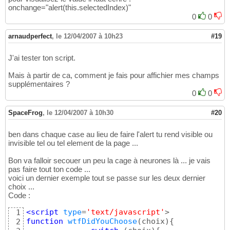
<optgroup label=
'faites votre choix'
>

18
onchange="alert(this.selectedIndex)"
  <
option
 value=
"0"
>Non attribué</option>

19
0
0
  <
option
 value=
"1"
>Attribué</option>

20
  <
option
 value=
"2"
>Pr&ecirc;t</option>

21
arnaudperfect
,
le 12/04/2007 à 10h23
#19
</optgroup>  

22
</select>

23
</body>
J'ai tester ton script.
24
Mais à partir de ca, comment je fais pour affichier mes champs
supplémentaires ?
0
0
SpaceFrog
,
le 12/04/2007 à 10h30
#20
ben dans chaque case au lieu de faire l'alert tu rend visible ou
invisible tel ou tel element de la page ...
Bon va falloir secouer un peu la cage à neurones là ... je vais
pas faire tout ton code ...
voici un dernier exemple tout se passe sur les deux dernier
choix ...
Code :
<script
 type
=
'text/javascript'
1
function
wtfDidYouChoose
(
choix
)
{
2