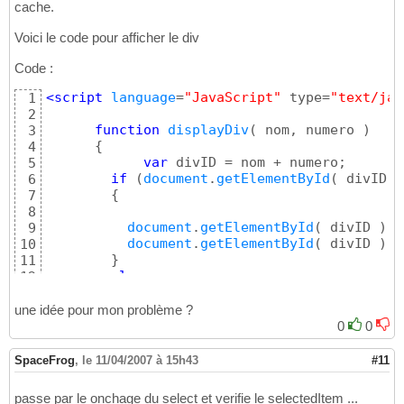
cache.
Voici le code pour afficher le div
Code :
<script
 language
=
"JavaScript"
 type=
"text/jav
1
2
function
displayDiv
(
 nom, numero 
)
3
{
4
var
 divID = nom + numero;

5
if
(
document
.
getElementById
(
 divID 
)
6
{
7
8
document
.
getElementById
(
 divID 
)
.s
9
document
.
getElementById
(
 divID 
)
.v
10
}
11
else
12
{
13
document
.
getElementById
(
 divID 
)
.s
14
une idée pour mon problème ?
document
.
getElementById
(
 divID 
)
.v
15
0
0
}
16
}
17
SpaceFrog
,
le 11/04/2007 à 15h43
#11
</script>
18
passe par le onchage du select et verifie le selectedItem ...