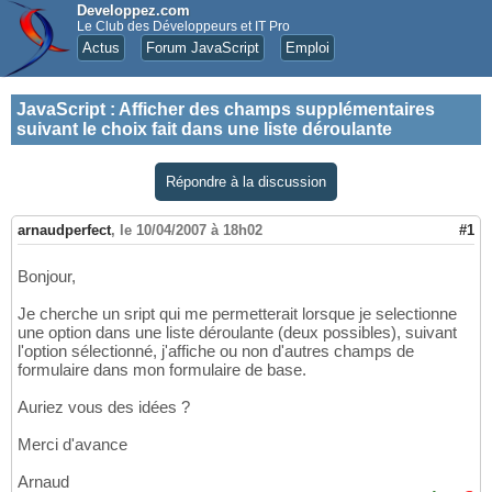
Developpez.com
Le Club des Développeurs et IT Pro
Actus
Forum JavaScript
Emploi
JavaScript
:
Afficher des champs supplémentaires
suivant le choix fait dans une liste déroulante
Répondre à la discussion
arnaudperfect
,
le 10/04/2007 à 18h02
#1
Bonjour,
Je cherche un sript qui me permetterait lorsque je selectionne
une option dans une liste déroulante (deux possibles), suivant
l'option sélectionné, j'affiche ou non d'autres champs de
formulaire dans mon formulaire de base.
Auriez vous des idées ?
Merci d'avance
Arnaud