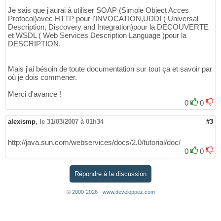
Je sais que j'aurai à utiliser SOAP (Simple Object Acces
Protocol)avec HTTP pour l'INVOCATION,UDDI ( Universal
Description, Discovery and Integration)pour la DECOUVERTE
et WSDL ( Web Services Description Language )pour la
DESCRIPTION.
Mais j'ai bésoin de toute documentation sur tout ça et savoir par
où je dois commener.
Merci d'avance !
0
0
alexismp
,
le 31/03/2007 à 01h34
#3
http://java.sun.com/webservices/docs/2.0/tutorial/doc/
0
0
Répondre à la discussion
© 2000-2026 - www.developpez.com