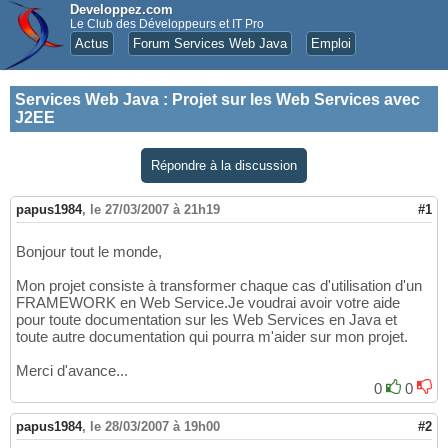
Developpez.com
Le Club des Développeurs et IT Pro
Actus
Forum Services Web Java
Emploi
Services Web Java
:
Projet sur les Web Services avec
J2EE
Répondre à la discussion
papus1984
,
le 27/03/2007 à 21h19
#1
Bonjour tout le monde,
Mon projet consiste à transformer chaque cas d'utilisation d'un
FRAMEWORK en Web Service.Je voudrai avoir votre aide
pour toute documentation sur les Web Services en Java et
toute autre documentation qui pourra m'aider sur mon projet.
Merci d'avance...
0
0
papus1984
,
le 28/03/2007 à 19h00
#2