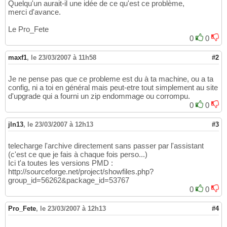
Quelqu'un aurait-il une idée de ce qu'est ce problème,
merci d'avance.
Le Pro_Fete
0
0
maxf1
,
le 23/03/2007 à 11h58
#2
Je ne pense pas que ce probleme est du à ta machine, ou a ta
config, ni a toi en général mais peut-etre tout simplement au site
d'upgrade qui a fourni un zip endommage ou corrompu.
0
0
jln13
,
le 23/03/2007 à 12h13
#3
telecharge l'archive directement sans passer par l'assistant
(c'est ce que je fais à chaque fois perso...)
Ici t'a toutes les versions PMD :
http://sourceforge.net/project/showfiles.php?
group_id=56262&package_id=53767
0
0
Pro_Fete
,
le 23/03/2007 à 12h13
#4