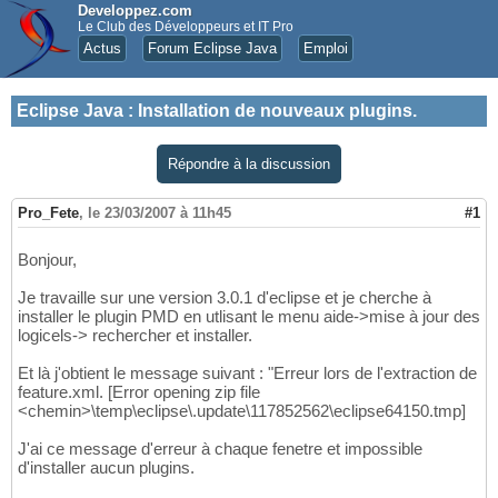
Developpez.com
Le Club des Développeurs et IT Pro
Actus
Forum Eclipse Java
Emploi
Eclipse Java
:
Installation de nouveaux plugins.
Répondre à la discussion
Pro_Fete
,
le 23/03/2007 à 11h45
#1
Bonjour,
Je travaille sur une version 3.0.1 d'eclipse et je cherche à
installer le plugin PMD en utlisant le menu aide->mise à jour des
logicels-> rechercher et installer.
Et là j'obtient le message suivant : "Erreur lors de l'extraction de
feature.xml. [Error opening zip file
<chemin>\temp\eclipse\.update\117852562\eclipse64150.tmp]
J'ai ce message d'erreur à chaque fenetre et impossible
d'installer aucun plugins.