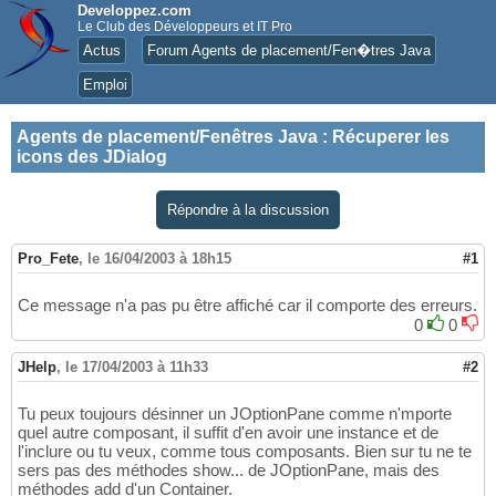
Developpez.com
Le Club des Développeurs et IT Pro
Actus
Forum Agents de placement/Fen�tres Java
Emploi
Agents de placement/Fenêtres Java
:
Récuperer les
icons des JDialog
Répondre à la discussion
Pro_Fete
,
le 16/04/2003 à 18h15
#1
Ce message n'a pas pu être affiché car il comporte des erreurs.
0
0
JHelp
,
le 17/04/2003 à 11h33
#2
Tu peux toujours désinner un JOptionPane comme n'mporte
quel autre composant, il suffit d'en avoir une instance et de
l'inclure ou tu veux, comme tous composants. Bien sur tu ne te
sers pas des méthodes show... de JOptionPane, mais des
méthodes add d'un Container.