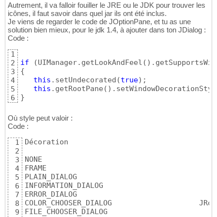
Autrement, il va falloir fouiller le JRE ou le JDK pour trouver les
icônes, il faut savoir dans quel jar ils ont été inclus.
Je viens de regarder le code de JOptionPane, et tu as une
solution bien mieux, pour le jdk 1.4, à ajouter dans ton JDialog :
Code :
1
if
(
UIManager.getLookAndFeel
(
)
.getSupportsWin
2
{
3
this
.setUndecorated
(
true
)
;

4
this
.getRootPane
(
)
.setWindowDecorationStyl
5
}
6
Où style peut valoir :
Code :
Décoration                                  
1
2
NONE                                        
3
FRAME                                       
4
PLAIN_DIALOG                                
5
INFORMATION_DIALOG                          
6
ERROR_DIALOG                                
7
COLOR_CHOOSER_DIALOG                    JRoo
8
FILE_CHOOSER_DIALOG                        J
9