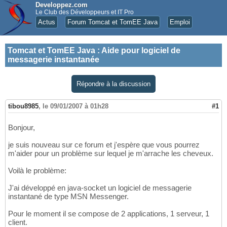
Developpez.com
Le Club des Développeurs et IT Pro
Actus
Forum Tomcat et TomEE Java
Emploi
Tomcat et TomEE Java
:
Aide pour logiciel de
messagerie instantanée
Répondre à la discussion
tibou8985
,
le 09/01/2007 à 01h28
#1
Bonjour,
je suis nouveau sur ce forum et j'espère que vous pourrez
m'aider pour un problème sur lequel je m'arrache les cheveux.
Voilà le problème:
J'ai développé en java-socket un logiciel de messagerie
instantané de type MSN Messenger.
Pour le moment il se compose de 2 applications, 1 serveur, 1
client.