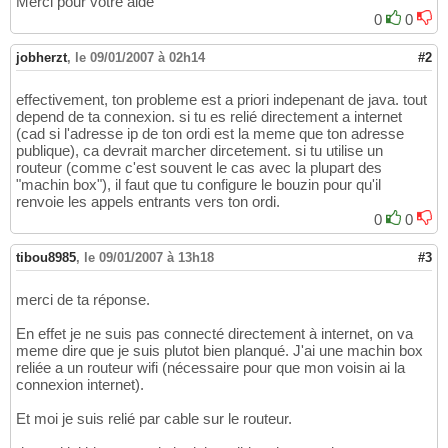
Merci pour votre aide
0
0
jobherzt
,
le 09/01/2007 à 02h14
#2
effectivement, ton probleme est a priori indepenant de java. tout
depend de ta connexion. si tu es relié directement a internet
(cad si l'adresse ip de ton ordi est la meme que ton adresse
publique), ca devrait marcher dircetement. si tu utilise un
routeur (comme c'est souvent le cas avec la plupart des
"machin box"), il faut que tu configure le bouzin pour qu'il
renvoie les appels entrants vers ton ordi.
0
0
tibou8985
,
le 09/01/2007 à 13h18
#3
merci de ta réponse.
En effet je ne suis pas connecté directement à internet, on va
meme dire que je suis plutot bien planqué. J'ai une machin box
reliée a un routeur wifi (nécessaire pour que mon voisin ai la
connexion internet).
Et moi je suis relié par cable sur le routeur.