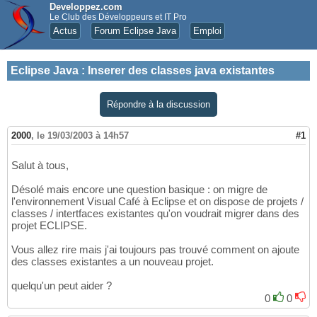
Developpez.com
Le Club des Développeurs et IT Pro
Actus
Forum Eclipse Java
Emploi
Eclipse Java
:
Inserer des classes java existantes
Répondre à la discussion
2000
,
le 19/03/2003 à 14h57
#1
Salut à tous,
Désolé mais encore une question basique : on migre de
l'environnement Visual Café à Eclipse et on dispose de projets /
classes / intertfaces existantes qu'on voudrait migrer dans des
projet ECLIPSE.
Vous allez rire mais j'ai toujours pas trouvé comment on ajoute
des classes existantes a un nouveau projet.
quelqu'un peut aider ?
0
0