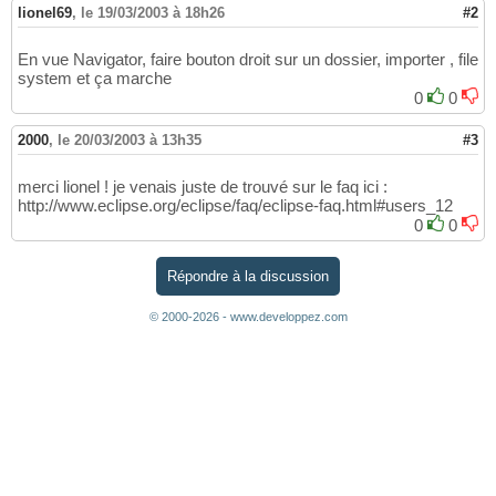
lionel69
,
le 19/03/2003 à 18h26
#2
En vue Navigator, faire bouton droit sur un dossier, importer , file
system et ça marche
0
0
2000
,
le 20/03/2003 à 13h35
#3
merci lionel ! je venais juste de trouvé sur le faq ici :
http://www.eclipse.org/eclipse/faq/eclipse-faq.html#users_12
0
0
Répondre à la discussion
© 2000-2026 - www.developpez.com