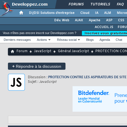
FORUMS
TUTORIELS
FAQ
DI/DSI Solutions d'entreprise
Cloud
IA
ALM
Micros
Dév. Web
AJAX
Apache
ASP
CSS
ACCUEIL JS
FORU
Vous n'êtes pas encore inscrit sur Developpez.com ?
Inscrivez-vous gratuitem
Derniers messages
Actions
Réseau social
Blogs
Agenda
Chat
Forum
JavaScript
Général JavaScript
PROTECTION CONT
+
Répondre à la discussion
Discussion :
PROTECTION CONTRE LES ASPIRATEURS DE SITE
Sujet :
JavaScript