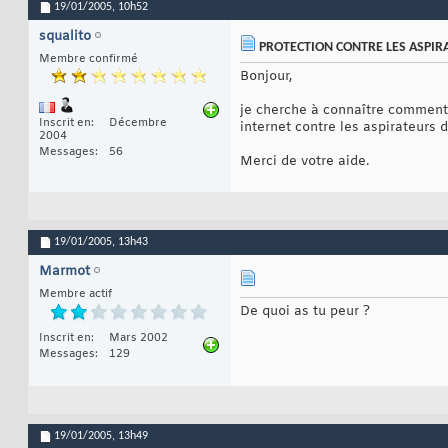
19/01/2005,
10h52
squalito
PROTECTION CONTRE LES ASPIRA
Membre confirmé
Bonjour,
je cherche à connaître comment 
Inscrit en
Décembre
internet contre les aspirateurs d
2004
Messages
56
Merci de votre aide.
19/01/2005,
13h43
Marmot
Membre actif
De quoi as tu peur ?
Inscrit en
Mars 2002
Messages
129
19/01/2005,
13h49