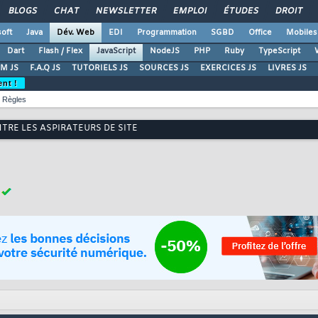
BLOGS
CHAT
NEWSLETTER
EMPLOI
ÉTUDES
DROIT
oft
Java
Dév. Web
EDI
Programmation
SGBD
Office
Mobiles
Dart
Flash / Flex
JavaScript
NodeJS
PHP
Ruby
TypeScript
M JS
F.A.Q JS
TUTORIELS JS
SOURCES JS
EXERCICES JS
LIVRES JS
ent !
Règles
RE LES ASPIRATEURS DE SITE