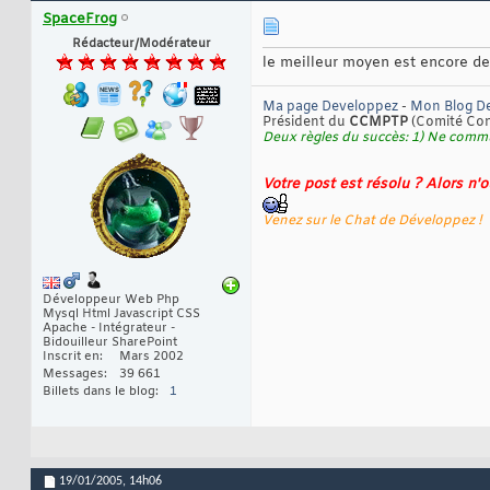
SpaceFrog
Rédacteur/Modérateur
le meilleur moyen est encore de 
Ma page Developpez
-
Mon Blog D
Président du
CCMPTP
(Comité Cont
Deux règles du succès: 1) Ne commu
Votre post est résolu ? Alors n'
Venez sur le Chat de Développez !
Développeur Web Php
Mysql Html Javascript CSS
Apache - Intégrateur -
Bidouilleur SharePoint
Inscrit en
Mars 2002
Messages
39 661
Billets dans le blog
1
19/01/2005,
14h06