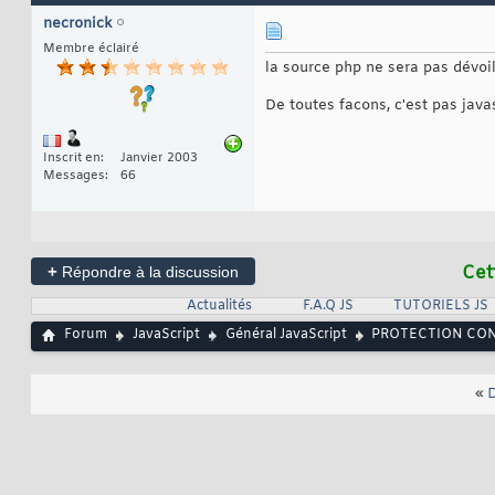
necronick
Membre éclairé
la source php ne sera pas dévoilé
De toutes facons, c'est pas javas
Inscrit en
Janvier 2003
Messages
66
+
Cet
Répondre à la discussion
Actualités
F.A.Q JS
TUTORIELS JS
Forum
JavaScript
Général JavaScript
PROTECTION CONT
«
D