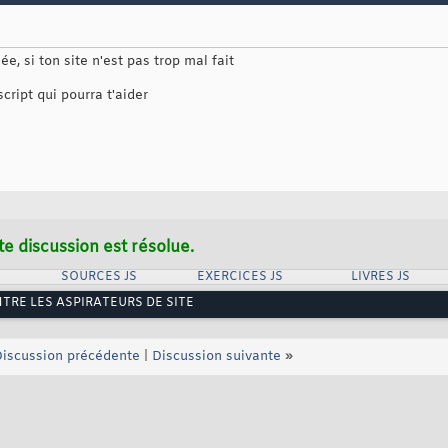
e, si ton site n'est pas trop mal fait
cript qui pourra t'aider
te discussion est résolue.
SOURCES JS
EXERCICES JS
LIVRES JS
RE LES ASPIRATEURS DE SITE
iscussion précédente
|
Discussion suivante
»