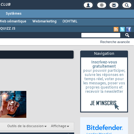
CLUB
Systèmes
Web sémantique
Webmarketing
(X)HTML
QUIZZ JS
Recherche avancée
Navigation
Inscrivez-vous
gratuitement
pour pouvoir participer,
suivre les réponses en
temps réel, voter pour
les messages, poser vos
propres questions et
recevoir la newsletter
Outils de la discussion
Affichage