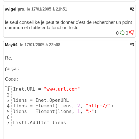
avigeilpro
,
le 17/01/2005 à 21h51
#2
le seul conseil ke je peut te donner c'est de rechercher un point
commun et d'utiliser la fonction Instr.
0
0
Mayti4
,
le 17/01/2005 à 22h08
#3
Re,
j'ai ça :
Code :
Inet.URL = 
"www.url.com"
1
2
liens = Inet.OpenURL

3
liens = Element
(
liens, 
2
, 
"http://"
)
4
liens = Element
(
liens, 
1
, 
">"
)
5
6
List1.AddItem liens
7