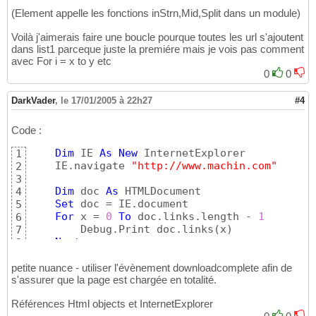
(Element appelle les fonctions inStrn,Mid,Split dans un module)
Voilà j'aimerais faire une boucle pourque toutes les url s'ajoutent
dans list1 parceque juste la premiére mais je vois pas comment
avec For i = x to y etc
0
0
DarkVader
,
le 17/01/2005 à 22h27
#4
Code :
Dim
 IE 
As
New
 InternetExplorer

1
    IE.navigate 
"http://www.machin.com"
2
3
Dim
 doc 
As
 HTMLDocument

4
Set
 doc = IE.document

5
For
 x = 
0
To
 doc.links.length - 
1
6
        Debug.Print doc.links
(
x
)
7
Next
8
petite nuance - utiliser l'évènement downloadcomplete afin de
s'assurer que la page est chargée en totalité.
Références Html objects et InternetExplorer