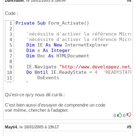
DarkVader
,
le 18/01/2005 à 16h54
#8
Code :
Private
Sub
 Form_Activate
(
)
1
2
'nécéssite d'activer la référence Micros
3
'nécéssite d'activer la référence Micros
4
Dim
 IE 
As
New
 InternetExplorer

5
Dim
 x 
As
Integer
6
Dim
 Doc 
As
 HTMLDocument

7
8
    IE.Navigate 
"http://www.developpez.net/f
9
Do
Until
 IE.ReadyState = 
4
'READYSTATE_
10
        DoEvents

11
Loop
12
13
Set
 Doc = IE.Document

14
Qu'est-ce qu'y nous dit cui-là :
15
C'est bien aussi d'essayer de comprendre un code
For
 x = 
0
To
 Doc.links.Length - 
1
16
voir même, chercher à l'adapter.
    Me.Print Doc.links
(
x
)
17
0
0
Next
18
End
Sub
19
Mayti4
,
le 18/01/2005 à 19h17
#9