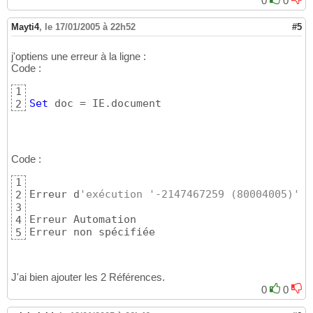
0
0
Mayti4
,
le 17/01/2005 à 22h52
#5
j'optiens une erreur à la ligne :
Code :
1
Set
 doc = IE.document
2
Code :
1
Erreur d
'exécution '-2147467259 (80004005)':
2
3
Erreur Automation

4
Erreur non spécifiée
5
J'ai bien ajouter les 2 Références.
0
0