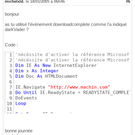
michelxld
,
le 18/01/2005 à 06h46
#6
bonjour
as tu utilisé l'évènement downloadcomplete comme l'a indiqué
darkVader ?
Code :
'nécéssite d'activer la référence Microsoft 
1
'nécéssite d'activer la référence Microsoft 
2
Dim
 IE 
As
New
3
Dim
 x 
As
Integer
4
Dim
 Doc 
As
 HTMLDocument

5
6
IE.Navigate 
"http://www.machin.com"
7
Do
Until
 IE.ReadyState = READYSTATE_COMPLETE

8
9
Loop
10
11
Set
 Doc = IE.Document

12
13
For
 x = 
0
To
 Doc.links.Length - 
1
14
    Debug.Print doc.links
(
x
)
bonne journée
15