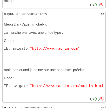
michel
Next
16
0
0
Mayti4
,
le 18/01/2005 à 14h25
#7
Merci DarkVader, michelxld
ça marche bien avec une url de type :
Code :
IE.navigate 
"http://www.machin.com"
mais pas quand je pointe sur une page html précise :
Code :
IE.navigate 
"http://www.machin.com/machin.html"
0
0