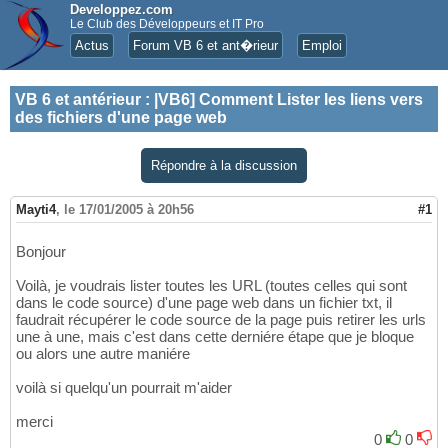
Developpez.com
Le Club des Développeurs et IT Pro
Actus
Forum VB 6 et ant�rieur
Emploi
VB 6 et antérieur
:
|VB6] Comment Lister les liens vers
des fichiers d'une page web
Répondre à la discussion
Mayti4
,
le 17/01/2005 à 20h56
#1
Bonjour
Voilà, je voudrais lister toutes les URL (toutes celles qui sont
dans le code source) d'une page web dans un fichier txt, il
faudrait récupérer le code source de la page puis retirer les urls
une à une, mais c'est dans cette derniére étape que je bloque
ou alors une autre maniére
voilà si quelqu'un pourrait m'aider
merci
0
0