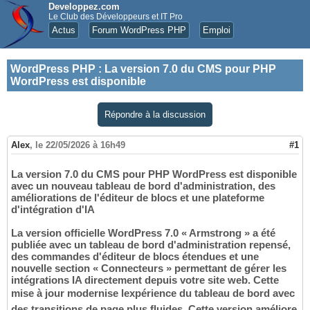
Developpez.com
Le Club des Développeurs et IT Pro
Actus
Forum WordPress PHP
Emploi
WordPress PHP
:
La version 7.0 du CMS pour PHP
WordPress est disponible
Répondre à la discussion
Alex
,
le 22/05/2026 à 16h49
#1
La version 7.0 du CMS pour PHP WordPress est disponible
avec un nouveau tableau de bord d'administration, des
améliorations de l'éditeur de blocs et une plateforme
d'intégration d'IA
La version officielle WordPress 7.0 « Armstrong » a été
publiée avec un tableau de bord d'administration repensé,
des commandes d'éditeur de blocs étendues et une
nouvelle section « Connecteurs » permettant de gérer les
intégrations IA directement depuis votre site web. Cette
mise à jour modernise lexpérience du tableau de bord avec
des transitions de page plus fluides. Cette version améliore