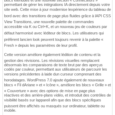
blocs étendues et une nouvelle section « Connecteurs »
permettant de gérer les intégrations IA directement depuis votre
site web. Cette mise à jour modernise lexpérience du tableau de
bord avec des transitions de page plus fluides grâce à lAPI CSS
View Transitions, une nouvelle palette de commandes
accessible via K ou Ctrl+K, et un nouveau jeu de couleurs par
défaut harmonisé avec léditeur de blocs. Les utilisateurs qui
préfèrent lancien look peuvent toujours revenir à la palette «
Fresh » depuis les paramètres de leur profil.
Cette version améliore également lédition de contenu et la
gestion des révisions. Les révisions visuelles remplacent
désormais les comparaisons de texte brut par des aperçus
codés par couleur, permettant aux utilisateurs de parcourir les
versions précédentes à laide dun curseur comprenant des
horodatages. WordPress 7.0 ajoute également de nouveaux
blocs « Fil dAriane » et « Icône », améliore les blocs « Grille » et
« Couverture » avec des options de mise en page plus
réactives et des arrière-plans vidéo, et introduit des contrôles de
visibilité basés sur lappareil afin que des blocs spécifiques
puissent être affichés ou masqués sur ordinateur, tablette ou
mobile.