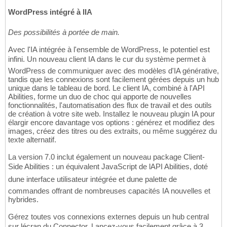
WordPress intégré à lIA
Des possibilités à portée de main.
Avec l'IA intégrée à l'ensemble de WordPress, le potentiel est
infini. Un nouveau client IA dans le cur du système permet à
WordPress de communiquer avec des modèles d'IA générative,
tandis que les connexions sont facilement gérées depuis un hub
unique dans le tableau de bord. Le client IA, combiné à l'API
Abilities, forme un duo de choc qui apporte de nouvelles
fonctionnalités, l'automatisation des flux de travail et des outils
de création à votre site web. Installez le nouveau plugin IA pour
élargir encore davantage vos options : générez et modifiez des
images, créez des titres ou des extraits, ou même suggérez du
texte alternatif.
La version 7.0 inclut également un nouveau package Client-
Side Abilities : un équivalent JavaScript de lAPI Abilities, doté
dune interface utilisateur intégrée et dune palette de
commandes offrant de nombreuses capacités IA nouvelles et
hybrides.
Gérez toutes vos connexions externes depuis un hub central
sur lécran du Connector. Lancez-vous facilement grâce à 3