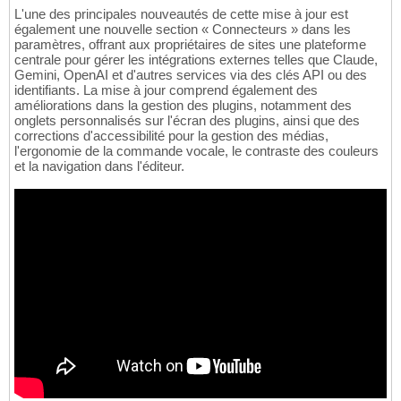
L'une des principales nouveautés de cette mise à jour est
également une nouvelle section « Connecteurs » dans les
paramètres, offrant aux propriétaires de sites une plateforme
centrale pour gérer les intégrations externes telles que Claude,
Gemini, OpenAI et d'autres services via des clés API ou des
identifiants. La mise à jour comprend également des
améliorations dans la gestion des plugins, notamment des
onglets personnalisés sur l'écran des plugins, ainsi que des
corrections d'accessibilité pour la gestion des médias,
l'ergonomie de la commande vocale, le contraste des couleurs
et la navigation dans l'éditeur.