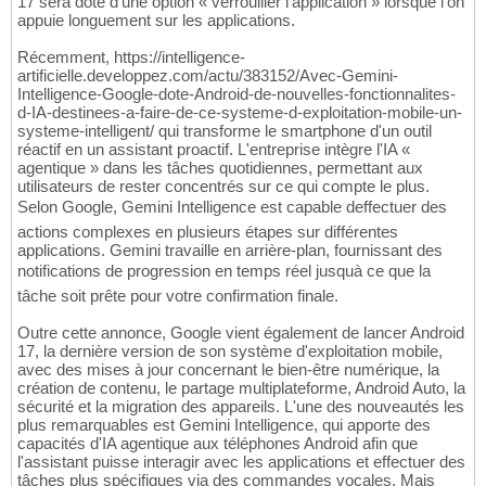
17 sera doté d'une option « verrouiller l'application » lorsque l'on
appuie longuement sur les applications.
Récemment, https://intelligence-
artificielle.developpez.com/actu/383152/Avec-Gemini-
Intelligence-Google-dote-Android-de-nouvelles-fonctionnalites-
d-IA-destinees-a-faire-de-ce-systeme-d-exploitation-mobile-un-
systeme-intelligent/ qui transforme le smartphone d'un outil
réactif en un assistant proactif. L'entreprise intègre l'IA «
agentique » dans les tâches quotidiennes, permettant aux
utilisateurs de rester concentrés sur ce qui compte le plus.
Selon Google, Gemini Intelligence est capable deffectuer des
actions complexes en plusieurs étapes sur différentes
applications. Gemini travaille en arrière-plan, fournissant des
notifications de progression en temps réel jusquà ce que la
tâche soit prête pour votre confirmation finale.
Outre cette annonce, Google vient également de lancer Android
17, la dernière version de son système d'exploitation mobile,
avec des mises à jour concernant le bien-être numérique, la
création de contenu, le partage multiplateforme, Android Auto, la
sécurité et la migration des appareils. L'une des nouveautés les
plus remarquables est Gemini Intelligence, qui apporte des
capacités d'IA agentique aux téléphones Android afin que
l'assistant puisse interagir avec les applications et effectuer des
tâches plus spécifiques via des commandes vocales. Mais