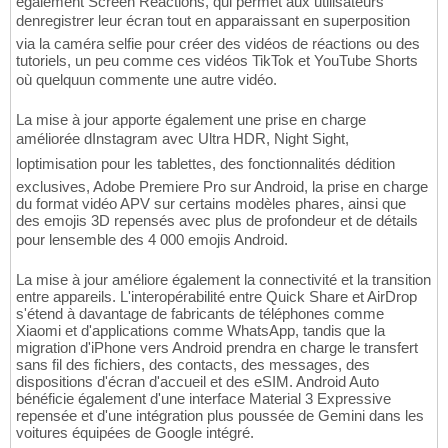
également Screen Reactions, qui permet aux utilisateurs
denregistrer leur écran tout en apparaissant en superposition
via la caméra selfie pour créer des vidéos de réactions ou des
tutoriels, un peu comme ces vidéos TikTok et YouTube Shorts
où quelquun commente une autre vidéo.
La mise à jour apporte également une prise en charge
améliorée dInstagram avec Ultra HDR, Night Sight,
loptimisation pour les tablettes, des fonctionnalités dédition
exclusives, Adobe Premiere Pro sur Android, la prise en charge
du format vidéo APV sur certains modèles phares, ainsi que
des emojis 3D repensés avec plus de profondeur et de détails
pour lensemble des 4 000 emojis Android.
La mise à jour améliore également la connectivité et la transition
entre appareils. L'interopérabilité entre Quick Share et AirDrop
s'étend à davantage de fabricants de téléphones comme
Xiaomi et d'applications comme WhatsApp, tandis que la
migration d'iPhone vers Android prendra en charge le transfert
sans fil des fichiers, des contacts, des messages, des
dispositions d'écran d'accueil et des eSIM. Android Auto
bénéficie également d'une interface Material 3 Expressive
repensée et d'une intégration plus poussée de Gemini dans les
voitures équipées de Google intégré.