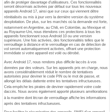
afin de protéger davantage d'utilisateurs. Ces fonctionnalités
seront désormais activées par défaut sur tous les nouveaux
appareils Android 17, ainsi que sur ceux qui viennent dêtre
réinitialisés ou mis à jour vers la dernière version du système
dexploitation. De plus, sur les marchés où la demande est forte,
notamment en Argentine, au Chili, en Colombie, au Mexique et
au Royaume-Uni, nous étendons ces protections à tous les
appareils fonctionnant sous Android 10 ou une version
supérieure. Une fois activées, des fonctionnalités telles que le
verrouillage à distance et le verrouillage en cas de détection de
vol seront automatiquement activées, offrant une protection
immédiate si votre appareil est volé ou dérobé.
Avec Android 17, nous rendons plus difficile laccès à vos
données par des voleurs. Sur les appareils pris en charge, nous
avons considérablement réduit le nombre de tentatives
autorisées pour deviner le code PIN ou le mot de passe, et
allongé les délais dattente entre les tentatives infructueuses.
Cela empêche les pirates de deviner rapidement votre code
daccès. Nous avons également apporté plusieurs améliorations
à la manière dont lécran de verrouillage affiche les informations
après des tentatives infructueuses.
Pour faciliter la récupération des appareils, l'IMEI d'un appareil