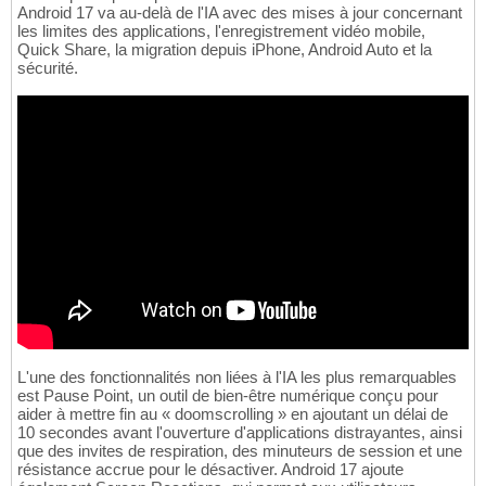
Android 17 va au-delà de l'IA avec des mises à jour concernant
les limites des applications, l'enregistrement vidéo mobile,
Quick Share, la migration depuis iPhone, Android Auto et la
sécurité.
L'une des fonctionnalités non liées à l'IA les plus remarquables
est Pause Point, un outil de bien-être numérique conçu pour
aider à mettre fin au « doomscrolling » en ajoutant un délai de
10 secondes avant l'ouverture d'applications distrayantes, ainsi
que des invites de respiration, des minuteurs de session et une
résistance accrue pour le désactiver. Android 17 ajoute