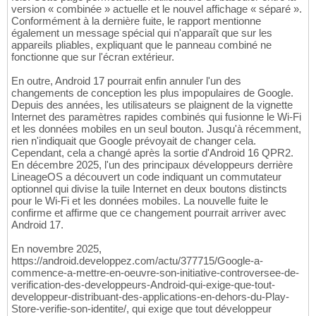
version « combinée » actuelle et le nouvel affichage « séparé ».
Conformément à la dernière fuite, le rapport mentionne
également un message spécial qui n'apparaît que sur les
appareils pliables, expliquant que le panneau combiné ne
fonctionne que sur l'écran extérieur.
En outre, Android 17 pourrait enfin annuler l'un des
changements de conception les plus impopulaires de Google.
Depuis des années, les utilisateurs se plaignent de la vignette
Internet des paramètres rapides combinés qui fusionne le Wi-Fi
et les données mobiles en un seul bouton. Jusqu'à récemment,
rien n'indiquait que Google prévoyait de changer cela.
Cependant, cela a changé après la sortie d'Android 16 QPR2.
En décembre 2025, l'un des principaux développeurs derrière
LineageOS a découvert un code indiquant un commutateur
optionnel qui divise la tuile Internet en deux boutons distincts
pour le Wi-Fi et les données mobiles. La nouvelle fuite le
confirme et affirme que ce changement pourrait arriver avec
Android 17.
En novembre 2025,
https://android.developpez.com/actu/377715/Google-a-
commence-a-mettre-en-oeuvre-son-initiative-controversee-de-
verification-des-developpeurs-Android-qui-exige-que-tout-
developpeur-distribuant-des-applications-en-dehors-du-Play-
Store-verifie-son-identite/, qui exige que tout développeur