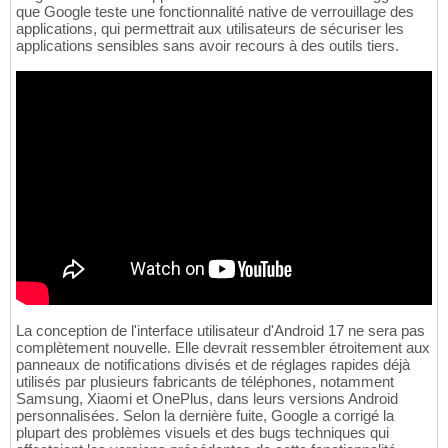
que Google teste une fonctionnalité native de verrouillage des
applications, qui permettrait aux utilisateurs de sécuriser les
applications sensibles sans avoir recours à des outils tiers.
La conception de l'interface utilisateur d'Android 17 ne sera pas
complètement nouvelle. Elle devrait ressembler étroitement aux
panneaux de notifications divisés et de réglages rapides déjà
utilisés par plusieurs fabricants de téléphones, notamment
Samsung, Xiaomi et OnePlus, dans leurs versions Android
personnalisées. Selon la dernière fuite, Google a corrigé la
plupart des problèmes visuels et des bugs techniques qui