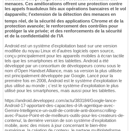
menaces. Ces améliorations offrent une protection contre
les appels frauduleux liés aux opérations bancaires et le vol
dappareils; l'extension de la détection des menaces en
temps réel, de la sécurité des applications Chrome et de la
protection avancée; le renforcement des contrôles pour
protéger la vie privée; et des renforcements de la sécurité
et de la confidentialité de l'IA
Android est un système d'exploitation basé sur une version
modifiée du noyau Linux et d'autres logiciels open source,
conçu principalement pour les appareils mobiles à écran tactile
tels que les smartphones et les tablettes. Android a été
développé par un consortium de développeurs connu sous le
nom d'Open Handset Alliance, mais sa version la plus utilisée
est principalement développée par Google. Lancé pour la
première fois en 2008, Android est le système d'exploitation le
plus utilisé au monde ; c'est le système d'exploitation le plus
utilisé pour les smartphones, mais aussi pour les tablettes.
https://android.developpez.com/actu/383184/Google-lance-
Android-17-apportant-des-capacites-d-IA-agentique-avec-
Gemini-Intelligence-un-outil-de-controle-anti-doomscrolling-
avec-Pause-Point-et-de-meilleurs-outils-pour-les-createurs-de-
contenu/, la dernière version de son système d'exploitation
mobile, avec des mises à jour concernant le bien-être
numérique, la création de contenu, le partage multiplateforme,