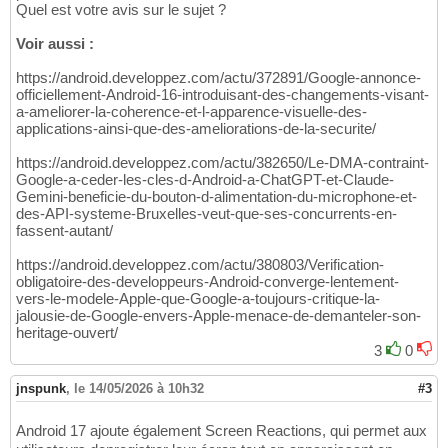
Quel est votre avis sur le sujet ?
Voir aussi :
https://android.developpez.com/actu/372891/Google-annonce-
officiellement-Android-16-introduisant-des-changements-visant-
a-ameliorer-la-coherence-et-l-apparence-visuelle-des-
applications-ainsi-que-des-ameliorations-de-la-securite/
https://android.developpez.com/actu/382650/Le-DMA-contraint-
Google-a-ceder-les-cles-d-Android-a-ChatGPT-et-Claude-
Gemini-beneficie-du-bouton-d-alimentation-du-microphone-et-
des-API-systeme-Bruxelles-veut-que-ses-concurrents-en-
fassent-autant/
https://android.developpez.com/actu/380803/Verification-
obligatoire-des-developpeurs-Android-converge-lentement-
vers-le-modele-Apple-que-Google-a-toujours-critique-la-
jalousie-de-Google-envers-Apple-menace-de-demanteler-son-
heritage-ouvert/
3
0
jnspunk
,
le 14/05/2026 à 10h32
#3
Android 17 ajoute également Screen Reactions, qui permet aux