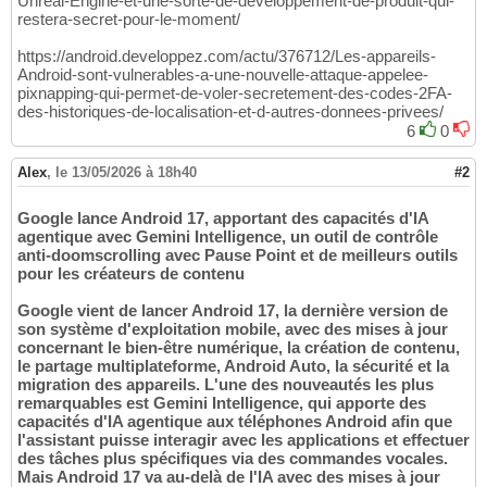
Unreal-Engine-et-une-sorte-de-developpement-de-produit-qui-
restera-secret-pour-le-moment/
https://android.developpez.com/actu/376712/Les-appareils-
Android-sont-vulnerables-a-une-nouvelle-attaque-appelee-
pixnapping-qui-permet-de-voler-secretement-des-codes-2FA-
des-historiques-de-localisation-et-d-autres-donnees-privees/
6
0
Alex
,
le 13/05/2026 à 18h40
#2
Google lance Android 17, apportant des capacités d'IA
agentique avec Gemini Intelligence, un outil de contrôle
anti-doomscrolling avec Pause Point et de meilleurs outils
pour les créateurs de contenu
Google vient de lancer Android 17, la dernière version de
son système d'exploitation mobile, avec des mises à jour
concernant le bien-être numérique, la création de contenu,
le partage multiplateforme, Android Auto, la sécurité et la
migration des appareils. L'une des nouveautés les plus
remarquables est Gemini Intelligence, qui apporte des
capacités d'IA agentique aux téléphones Android afin que
l'assistant puisse interagir avec les applications et effectuer
des tâches plus spécifiques via des commandes vocales.
Mais Android 17 va au-delà de l'IA avec des mises à jour