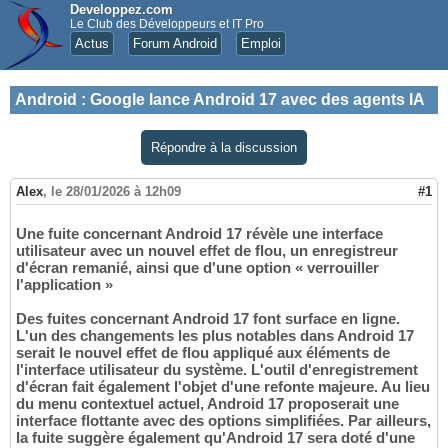
Developpez.com
Le Club des Développeurs et IT Pro
Actus
Forum Android
Emploi
Android
:
Google lance Android 17 avec des agents IA
Répondre à la discussion
Alex
,
le 28/01/2026 à 12h09
#1
Une fuite concernant Android 17 révèle une interface
utilisateur avec un nouvel effet de flou, un enregistreur
d'écran remanié, ainsi que d'une option « verrouiller
l'application »
Des fuites concernant Android 17 font surface en ligne.
L'un des changements les plus notables dans Android 17
serait le nouvel effet de flou appliqué aux éléments de
l'interface utilisateur du système. L'outil d'enregistrement
d'écran fait également l'objet d'une refonte majeure. Au lieu
du menu contextuel actuel, Android 17 proposerait une
interface flottante avec des options simplifiées. Par ailleurs,
la fuite suggère également qu'Android 17 sera doté d'une