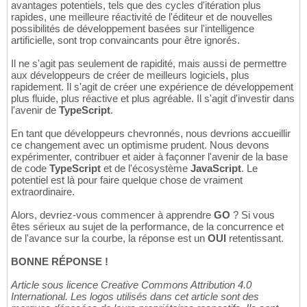
avantages potentiels, tels que des cycles d'itération plus
rapides, une meilleure réactivité de l'éditeur et de nouvelles
possibilités de développement basées sur l'intelligence
artificielle, sont trop convaincants pour être ignorés.
Il ne s'agit pas seulement de rapidité, mais aussi de permettre
aux développeurs de créer de meilleurs logiciels, plus
rapidement. Il s'agit de créer une expérience de développement
plus fluide, plus réactive et plus agréable. Il s'agit d'investir dans
l'avenir de
TypeScript
.
En tant que développeurs chevronnés, nous devrions accueillir
ce changement avec un optimisme prudent. Nous devons
expérimenter, contribuer et aider à façonner l'avenir de la base
de code
TypeScript
et de l'écosystème
JavaScript
. Le
potentiel est là pour faire quelque chose de vraiment
extraordinaire.
Alors, devriez-vous commencer à apprendre
GO
? Si vous
êtes sérieux au sujet de la performance, de la concurrence et
de l'avance sur la courbe, la réponse est un
OUI
retentissant.
BONNE RÉPONSE !
Article sous licence Creative Commons Attribution 4.0
International. Les logos utilisés dans cet article sont des