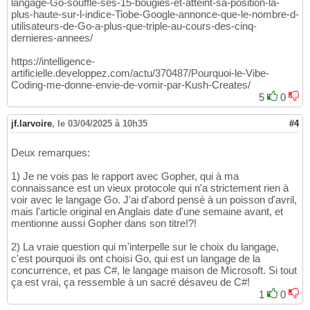
langage-Go-souffle-ses-15-bougies-et-atteint-sa-position-la-
plus-haute-sur-l-indice-Tiobe-Google-annonce-que-le-nombre-d-
utilisateurs-de-Go-a-plus-que-triple-au-cours-des-cinq-
dernieres-annees/
https://intelligence-
artificielle.developpez.com/actu/370487/Pourquoi-le-Vibe-
Coding-me-donne-envie-de-vomir-par-Kush-Creates/
5
0
jf.larvoire
,
le 03/04/2025 à 10h35
#4
Deux remarques:
1) Je ne vois pas le rapport avec Gopher, qui à ma
connaissance est un vieux protocole qui n'a strictement rien à
voir avec le langage Go. J'ai d'abord pensé à un poisson d'avril,
mais l'article original en Anglais date d'une semaine avant, et
mentionne aussi Gopher dans son titre!?!
2) La vraie question qui m'interpelle sur le choix du langage,
c'est pourquoi ils ont choisi Go, qui est un langage de la
concurrence, et pas C#, le langage maison de Microsoft. Si tout
ça est vrai, ça ressemble à un sacré désaveu de C#!
1
0