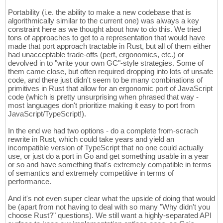
Portability (i.e. the ability to make a new codebase that is
algorithmically similar to the current one) was always a key
constraint here as we thought about how to do this. We tried
tons of approaches to get to a representation that would have
made that port approach tractable in Rust, but all of them either
had unacceptable trade-offs (perf, ergonomics, etc.) or
devolved in to "write your own GC"-style strategies. Some of
them came close, but often required dropping into lots of unsafe
code, and there just didn't seem to be many combinations of
primitives in Rust that allow for an ergonomic port of JavaScript
code (which is pretty unsurprising when phrased that way -
most languages don't prioritize making it easy to port from
JavaScript/TypeScript!).
In the end we had two options - do a complete from-scrach
rewrite in Rust, which could take years and yield an
incompatible version of TypeScript that no one could actually
use, or just do a port in Go and get something usable in a year
or so and have something that's extremely compatible in terms
of semantics and extremely competitive in terms of
performance.
And it's not even super clear what the upside of doing that would
be (apart from not having to deal with so many "Why didn't you
choose Rust?" questions). We still want a highly-separated API