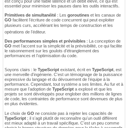
est conçu pour une faible latence et un débit élevé, ce qui est
essentiel pour minimiser les pauses dans les outils interactifs.
Primitives de simultanéité
: Les
goroutines
et les canaux de
GO
facilitent l'écriture de code concurrent qui peut exploiter
plusieurs curs, accélérant les temps de construction et les
opérations de l'éditeur.
Des performances simples et prévisibles
: La conception de
GO
met l'accent sur la simplicité et la prévisibilité, ce qui facilite
le raisonnement sur les goulots d'étranglement des
performances et l'optimisation du code.
Soyons clairs : le
TypeScript
existant, écrit en
TypeScript
, est
une merveille d'ingénierie. C'est un témoignage de la puissance
expressive du langage et du dévouement de l'équipe à la
performance. Cependant, tout système a ses limites. Au fur et à
mesure que l'adoption de
TypeScript
a explosé et que les
projets se sont développés pour englober des millions de lignes
de code, les contraintes de performance sont devenues de plus
en plus évidentes.
Le choix de
GO
ne consiste pas à rejeter les capacités de
TypeScript
; il s'agit plutôt de reconnaître qu'un outil différent
est mieux adapté à un travail spécifique. C'est un peu comme
choisir la bonne structure de données pour la tâche à accomplir,