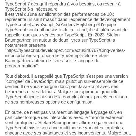
TypeScript 7 dès qu'il répondra à vos besoins, ou revenir à
TypeScript 6 si nécessaire.
Il est vrai qu'une amélioration des performances de 10x
représente un saut massif dans l'expérience de développement
TypeScript et JavaScript. Si Anders Hejlsberg et l'équipe
TypeScript sont enthousiaste de cet effort, il est intéressant de
rappeller quelques vérités sur TypeScript. En 2023, Stefan
Baumgartner, un auteur de deux livres sur TypeScript, a
notamment présenté
"https://typescript.developpez.com/actu/346767/Cinq-verites-
inconfortables-a-propos-de-TypeScript-selon-Stefan-
Baumgartner-auteur-de-livres-sur-le-langage-de-
programmation/".
Tout d'abord, il a rappellé que TypeScript n'est pas une version
"corrigée" de JavaScript, mais plutôt un sur-ensemble de ce
dernier. Il ne vous épargne donc pas JavaScript avec ses
bizarreries et ses défauts. Malgré son approche graduelle,
TypeScript ajoute aussi de la complexité aux projets en raison
de ses nombreuses options de configuration.
En outre, ce n'est pas vraiment un langage à typage sûr, en
particulier lorsque des interactions avec le "monde extérieur"
sont impliquées. Stefan Baumgartner affirme également que
TypeScript existe sous une multitude de variantes implicites,
chacune avec ses avantages et ses inconvénients. Malgré tout,