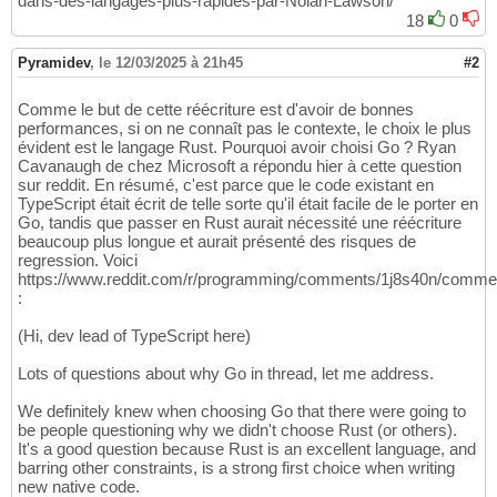
dans-des-langages-plus-rapides-par-Nolan-Lawson/
18
0
Pyramidev
,
le 12/03/2025 à 21h45
#2
Comme le but de cette réécriture est d'avoir de bonnes
performances, si on ne connaît pas le contexte, le choix le plus
évident est le langage Rust. Pourquoi avoir choisi Go ? Ryan
Cavanaugh de chez Microsoft a répondu hier à cette question
sur reddit. En résumé, c'est parce que le code existant en
TypeScript était écrit de telle sorte qu'il était facile de le porter en
Go, tandis que passer en Rust aurait nécessité une réécriture
beaucoup plus longue et aurait présenté des risques de
regression. Voici
https://www.reddit.com/r/programming/comments/1j8s40n/comm
:
(Hi, dev lead of TypeScript here)
Lots of questions about why Go in thread, let me address.
We definitely knew when choosing Go that there were going to
be people questioning why we didn't choose Rust (or others).
It's a good question because Rust is an excellent language, and
barring other constraints, is a strong first choice when writing
new native code.