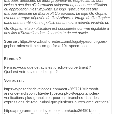
marques déposées de leurs propriétaires respectifs. Ils sont
inclus à des fins d'information uniquement, et aucune affiliation
ou approbation n'est implicite. Le logo TypeScript est une
marque déposée de Microsoft Corporation, Le logo Go Gopher
est une marque déposée de Go Authors. L'image de Go Gopher
dans une combinaison spatiale est une uvre dérivée inspirée de
Go Gopher, et son utilisation est considérée comme équitable à
des fins d'illustration dans le contexte de cet article.
Source
: https://www.kushcreates.com/blogs/typescript-goes-
gopher-microsoft-bets-on-go-for-a-10x-speed-boost
Et vous ?
Pensez-vous que cet avis est crédible ou pertinent ?
Quel est votre avis sur le sujet ?
Voir aussi :
https://typescript.developpez.com/actu/369721/Microsoft-
annonce-la-disponibilite-de-TypeScript-5-8-apportant-des-
verifications-plus-granulaires-pour-les-branches-dans-les-
expressions-de-retour-ainsi-que-plusieurs-autres-ameliorations/
https://programmation.developpez.com/actu/364901/Le-