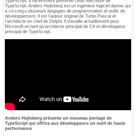
TypeScript, a récemment présenté cette réécriture de
TypeScript. Anders Hejlsberg est un ingénieur logiciel danois qui
a co-conçu plusieurs langages de programmation et outils de
développement. Il est l'auteur original de Turbo Pascal et
l'architecte en chef de Delphi. Il travaille actuellement pour
Microsoft en tant qu'architecte principal de C# et développeur
principal de TypeScript.
Anders Hejlsberg présente un nouveau portage de
TypeScript qui offrira aux développeurs un outil de haute
performance