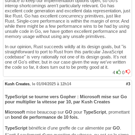
surface to keep our implementation options open, so Go's
interop shortcomings aren't particularly relevant. Go has
excellent code generation and excellent data representation, just
like Rust. Go has excellent concurrency primitives, just like
Rust. Single-core performance is within the margin of error. And
while there might be a few performance wins to be had by using
unsafe code in Go, we have gotten excellent performance and
memory usage without using any unsafe primitives.
In our opinion, Rust succeeds wildly at its design goals, but "is
straightforward to port to Rust from this particular JavaScript
codebase" is very rationally not one of its design goals. It's not
one of Go's either, but in our case given the way we've written
the code so far, it does turn out to be pretty good at it.
4
0
Kush Creates
,
le 01/04/2025 à 12h14
#3
TypeScript se tourne vers Gopher : Microsoft mise sur Go
pour multiplier la vitesse par 10, par Kush Creates
Microsoft
mise beaucoup sur
GO
pour
TypeScript
, promettant
un
bond de performance de 10 fois.
TypeScript
bénéficie d'une greffe de cur alimentée par
GO
.
S'agit-il seulement d'une question de vitesse, ou est-ce le signe