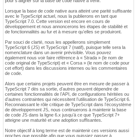
pour s'aligner sur la base de code native à venir.
Lorsque la base de code native aura atteint une parité suffisante
avec le TypeScript actuel, nous la publierons en tant que
TypeScript 7.0. Cette version est encore en cours de
développement et nous annoncerons les étapes de stabilité et
de fonctionnalités au fur et à mesure qu'elles se produiront.
Par souci de clarté, nous les appellerons simplement
TypeScript 6 (JS) et TypeScript 7 (natif), puisque telle sera la
nomenclature dans un avenir prévisible. Vous pouvez
également nous voir faire référence à « Strada » (le nom de
code original de TypeScript) et « Corsa » (le nom de code pour
cet effort) dans les discussions internes ou les commentaires
de code.
Alors que certains projets peuvent être en mesure de passer à
TypeScript 7 dès sa sortie, d'autres peuvent dépendre de
certaines fonctionnalités de l'API, de configurations héritées ou
d'autres contraintes qui nécessitent l'utilisation de TypeScript 6.
Reconnaissant le rôle critique de TypeScript dans l'écosystème
de développement JS, nous continuerons à maintenir la base
de code JS dans la ligne 6.x jusqu'à ce que TypeScript 7+
atteigne une maturité et une adoption suffisantes.
Notre objectif à long terme est de maintenir ces versions aussi
proches que possible afin que vous puissiez passer à