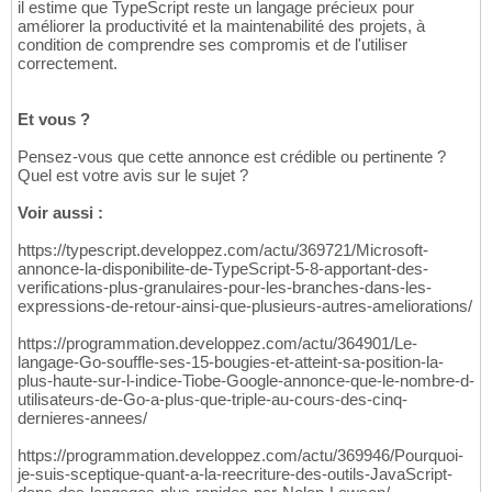
il estime que TypeScript reste un langage précieux pour
améliorer la productivité et la maintenabilité des projets, à
condition de comprendre ses compromis et de l'utiliser
correctement.
Et vous ?
Pensez-vous que cette annonce est crédible ou pertinente ?
Quel est votre avis sur le sujet ?
Voir aussi :
https://typescript.developpez.com/actu/369721/Microsoft-
annonce-la-disponibilite-de-TypeScript-5-8-apportant-des-
verifications-plus-granulaires-pour-les-branches-dans-les-
expressions-de-retour-ainsi-que-plusieurs-autres-ameliorations/
https://programmation.developpez.com/actu/364901/Le-
langage-Go-souffle-ses-15-bougies-et-atteint-sa-position-la-
plus-haute-sur-l-indice-Tiobe-Google-annonce-que-le-nombre-d-
utilisateurs-de-Go-a-plus-que-triple-au-cours-des-cinq-
dernieres-annees/
https://programmation.developpez.com/actu/369946/Pourquoi-
je-suis-sceptique-quant-a-la-reecriture-des-outils-JavaScript-