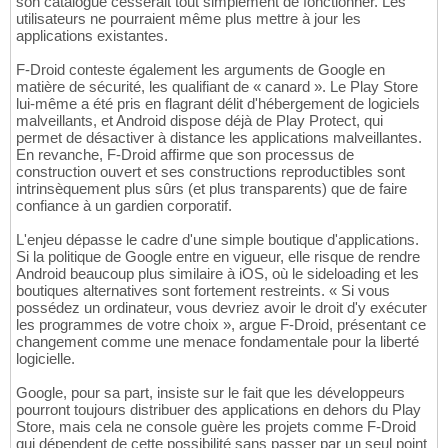
son catalogue cesserait tout simplement de fonctionner. Les
utilisateurs ne pourraient même plus mettre à jour les
applications existantes.
F-Droid conteste également les arguments de Google en
matière de sécurité, les qualifiant de « canard ». Le Play Store
lui-même a été pris en flagrant délit d'hébergement de logiciels
malveillants, et Android dispose déjà de Play Protect, qui
permet de désactiver à distance les applications malveillantes.
En revanche, F-Droid affirme que son processus de
construction ouvert et ses constructions reproductibles sont
intrinsèquement plus sûrs (et plus transparents) que de faire
confiance à un gardien corporatif.
L'enjeu dépasse le cadre d'une simple boutique d'applications.
Si la politique de Google entre en vigueur, elle risque de rendre
Android beaucoup plus similaire à iOS, où le sideloading et les
boutiques alternatives sont fortement restreints. « Si vous
possédez un ordinateur, vous devriez avoir le droit d'y exécuter
les programmes de votre choix », argue F-Droid, présentant ce
changement comme une menace fondamentale pour la liberté
logicielle.
Google, pour sa part, insiste sur le fait que les développeurs
pourront toujours distribuer des applications en dehors du Play
Store, mais cela ne console guère les projets comme F-Droid
qui dépendent de cette possibilité sans passer par un seul point