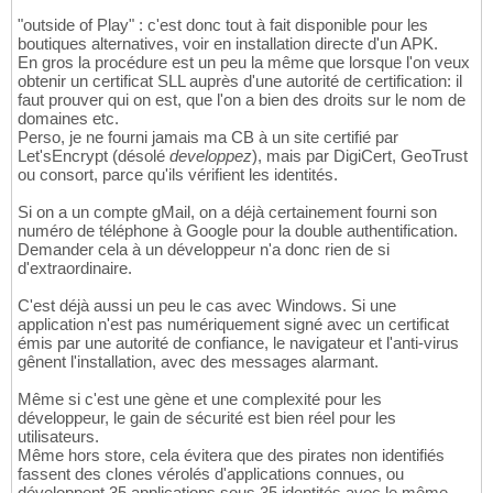
"outside of Play" : c'est donc tout à fait disponible pour les
boutiques alternatives, voir en installation directe d'un APK.
En gros la procédure est un peu la même que lorsque l'on veux
obtenir un certificat SLL auprès d'une autorité de certification: il
faut prouver qui on est, que l'on a bien des droits sur le nom de
domaines etc.
Perso, je ne fourni jamais ma CB à un site certifié par
Let'sEncrypt (désolé
developpez
), mais par DigiCert, GeoTrust
ou consort, parce qu'ils vérifient les identités.
Si on a un compte gMail, on a déjà certainement fourni son
numéro de téléphone à Google pour la double authentification.
Demander cela à un développeur n'a donc rien de si
d'extraordinaire.
C'est déjà aussi un peu le cas avec Windows. Si une
application n'est pas numériquement signé avec un certificat
émis par une autorité de confiance, le navigateur et l'anti-virus
gênent l'installation, avec des messages alarmant.
Même si c'est une gène et une complexité pour les
développeur, le gain de sécurité est bien réel pour les
utilisateurs.
Même hors store, cela évitera que des pirates non identifiés
fassent des clones vérolés d'applications connues, ou
développent 35 applications sous 35 identités avec le même