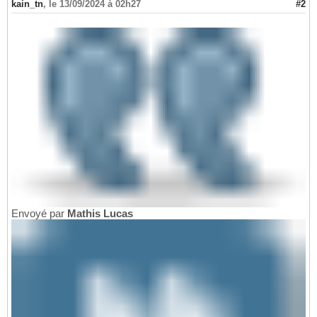
kain_tn
,
le 13/09/2024 à 02h27
#2
Envoyé par
Mathis Lucas