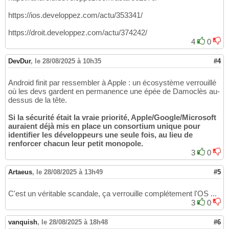
https://ios.developpez.com/actu/353341/
https://droit.developpez.com/actu/374242/
4
0
DevDur
,
le 28/08/2025 à 10h35
#4
Android finit par ressembler à Apple : un écosystème verrouillé
où les devs gardent en permanence une épée de Damoclès au-
dessus de la tête.
Si la sécurité était la vraie priorité, Apple/Google/Microsoft
auraient déjà mis en place un consortium unique pour
identifier les développeurs une seule fois, au lieu de
renforcer chacun leur petit monopole.
3
0
Artaeus
,
le 28/08/2025 à 13h49
#5
C'est un véritable scandale, ça verrouille complétement l'OS ...
3
0
vanquish
,
le 28/08/2025 à 18h48
#6