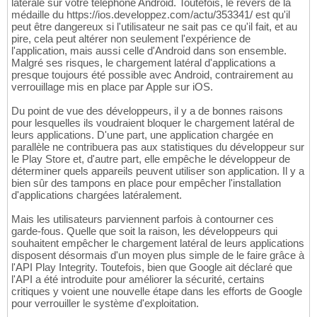
latérale sur votre téléphone Android. Toutefois, le revers de la
médaille du https://ios.developpez.com/actu/353341/ est qu'il
peut être dangereux si l'utilisateur ne sait pas ce qu'il fait, et au
pire, cela peut altérer non seulement l'expérience de
l'application, mais aussi celle d'Android dans son ensemble.
Malgré ses risques, le chargement latéral d'applications a
presque toujours été possible avec Android, contrairement au
verrouillage mis en place par Apple sur iOS.
Du point de vue des développeurs, il y a de bonnes raisons
pour lesquelles ils voudraient bloquer le chargement latéral de
leurs applications. D'une part, une application chargée en
parallèle ne contribuera pas aux statistiques du développeur sur
le Play Store et, d'autre part, elle empêche le développeur de
déterminer quels appareils peuvent utiliser son application. Il y a
bien sûr des tampons en place pour empêcher l'installation
d'applications chargées latéralement.
Mais les utilisateurs parviennent parfois à contourner ces
garde-fous. Quelle que soit la raison, les développeurs qui
souhaitent empêcher le chargement latéral de leurs applications
disposent désormais d'un moyen plus simple de le faire grâce à
l'API Play Integrity. Toutefois, bien que Google ait déclaré que
l'API a été introduite pour améliorer la sécurité, certains
critiques y voient une nouvelle étape dans les efforts de Google
pour verrouiller le système d'exploitation.