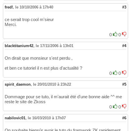
fred!
,
le 10/10/2006 à 17h40
#3
ce serait trop cool m'sieur
Merci.
0
0
blacktitanium42
,
le 17/11/2006 à 13h01
#4
On dirait que monsieur s'est perdu ,
et ben ce tutoriel il n est plus d'actualité ?
0
0
spirit_daemon
,
le 20/01/2010 à 23h22
#5
Dommage pour se tuto, il m'aurait été d'une bonne aide ^^ me
reste le site de Zkoss
0
0
nabilovic01
,
le 16/03/2010 à 17h07
#6
On souhaite biensûr avoir le tuto du framwork ZK rapidement