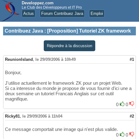
Developpez.com
Le Club des Développeurs et IT Pro
Actus
Forum Contribuez Java
Emploi
Contribuez Java
:
[Proposition] Tutoriel ZK framework
Répondre à la discussion
ReunionIsland
,
le 29/09/2006 à 10h49
#1
Bonjour,
J'utilise actuellement le framework ZK pour un projet Web.
Si ca interesse du monde je propose de vous fournir d'ici une a
deux semaine un tutoriel Francais Anglais sur cet outil
magnifique.
0
0
Ricky81
,
le 29/09/2006 à 11h04
#2
Ce message comportait une image qui n'est plus valide.
0
0