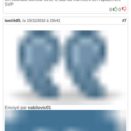
SVP
0
0
lemlih85
,
le 15/11/2010 à 15h41
#7
Envoyé par
nabilovic01