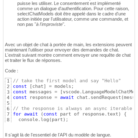
puisse les utiliser. Le consentement est implémenté
comme un dialogue d'authentification. Pour cette raison,
selectChatModels doit être appelé dans le cadre d'une
action initiée par l'utilisateur, comme une commande, et
non pas "
à l'improviste
".
Avec un objet de chat à portée de main, les extensions peuvent
maintenant l'utiliser pour envoyer des demandes de chat.
L'extrait suivant montre comment envoyer une requête de chat
et traiter le flux de réponses.
Code :
// take the first model and say "Hello"
1
const
[
chat
]
2
const
 messages = 
[
vscode.LanguageModelChatMes
3
const
 response = 
await
 chat.sendRequest
(
messa
4
5
// the response is always an async iterable t
6
for
await
(
const
 part of response.text
)
{
7
  console.log
(
part
)
8
}
9
Il s'agit là de l'essentiel de l'API du modèle de langue.