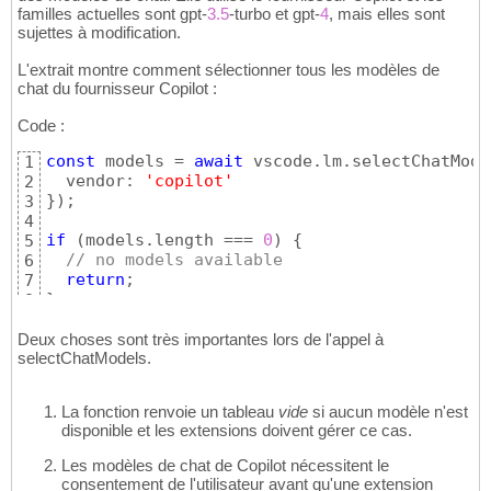
familles actuelles sont gpt-
3.5
-turbo et gpt-
4
, mais elles sont
sujettes à modification.
L'extrait montre comment sélectionner tous les modèles de
chat du fournisseur Copilot :
Code :
const
 models = 
await
 vscode.lm.selectChatMode
1
  vendor: 
'copilot'
2
}
)
;

3
4
if
(
models.length === 
0
)
{
5
// no models available
6
return
7
}
8
Deux choses sont très importantes lors de l'appel à
selectChatModels.
La fonction renvoie un tableau
vide
si aucun modèle n'est
disponible et les extensions doivent gérer ce cas.
Les modèles de chat de Copilot nécessitent le
consentement de l'utilisateur avant qu'une extension