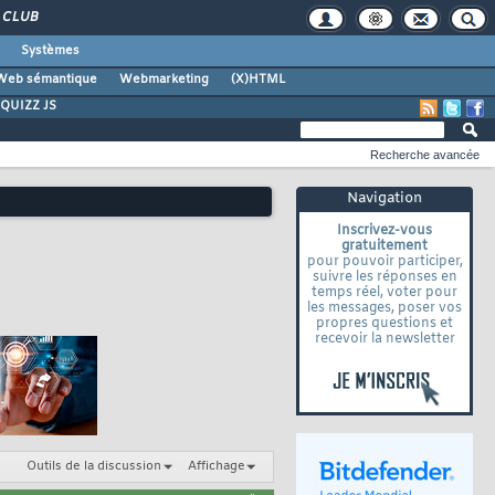
CLUB
Systèmes
Web sémantique
Webmarketing
(X)HTML
QUIZZ JS
Recherche avancée
Navigation
Inscrivez-vous
gratuitement
pour pouvoir participer,
suivre les réponses en
temps réel, voter pour
les messages, poser vos
propres questions et
recevoir la newsletter
Outils de la discussion
Affichage