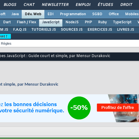
BLOGS
CHAT
NEWSLETTER
EMPLOI
ÉTUDES
DROIT
oft
Java
Dév. Web
EDI
Programmation
SGBD
Office
Mobiles
Dart
Flash / Flex
JavaScript
NodeJS
PHP
Ruby
TypeScript
M JS
F.A.Q JS
TUTORIELS JS
SOURCES JS
EXERCICES JS
LIVRES JS
ent !
Règles
es JavaScript : Guide court et simple, par Mensur Durakovic
 et simple, par Mensur Durakovic