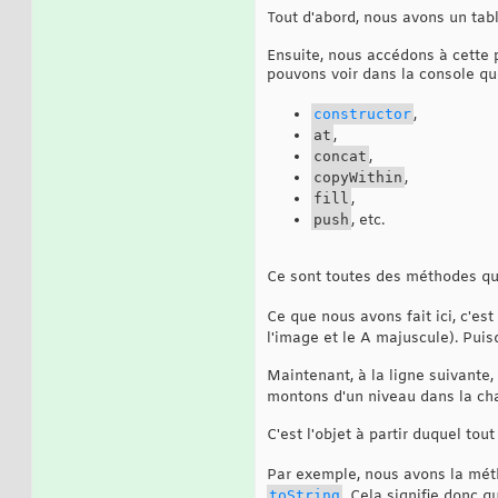
Tout d'abord, nous avons un tab
Ensuite, nous accédons à cette p
pouvons voir dans la console que
constructor
,
at
,
concat
,
copyWithin
,
fill
,
push
, etc.
Ce sont toutes des méthodes qu
Ce que nous avons fait ici, c'e
l'image et le A majuscule). Pui
Maintenant, à la ligne suivante,
montons d'un niveau dans la cha
C'est l'objet à partir duquel tou
Par exemple, nous avons la mé
toString
. Cela signifie donc 