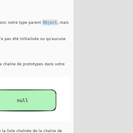
donc notre type parent
Object
, mais
'a pas été initialisée ou qu'aucune
a chaîne de prototypes dans votre
 la liste chaînée de la chaîne de