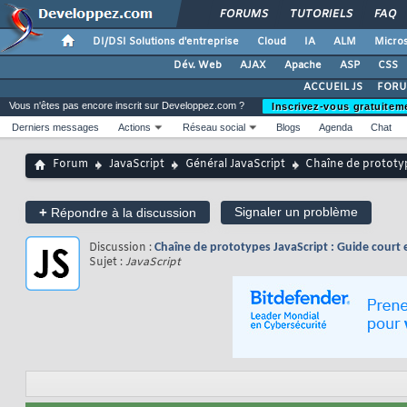
FORUMS
TUTORIELS
FAQ
DI/DSI Solutions d'entreprise
Cloud
IA
ALM
Micros
Dév. Web
AJAX
Apache
ASP
CSS
ACCUEIL JS
FORU
Vous n'êtes pas encore inscrit sur Developpez.com ?
Inscrivez-vous gratuitem
Derniers messages
Actions
Réseau social
Blogs
Agenda
Chat
Forum
JavaScript
Général JavaScript
Chaîne de prototyp
+
Signaler un problème
Répondre à la discussion
Discussion :
Chaîne de prototypes JavaScript : Guide court
Sujet :
JavaScript