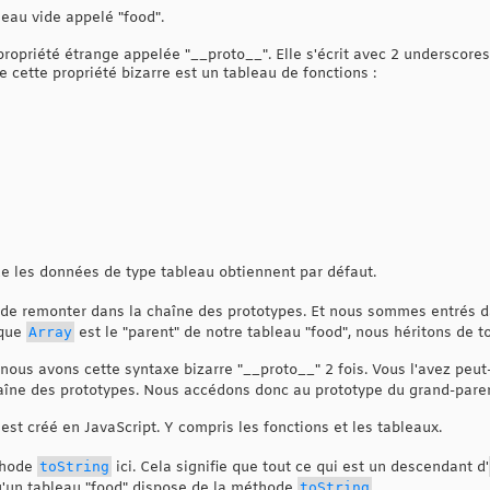
leau vide appelé "food".
ropriété étrange appelée "__proto__". Elle s'écrit avec 2 underscores
 cette propriété bizarre est un tableau de fonctions :
e les données de type tableau obtiennent par défaut.
st de remonter dans la chaîne des prototypes. Et nous sommes entrés 
sque
Array
est le "parent" de notre tableau "food", nous héritons de 
 nous avons cette syntaxe bizarre "__proto__" 2 fois. Vous l'avez peut
îne des prototypes. Nous accédons donc au prototype du grand-parent
t est créé en JavaScript. Y compris les fonctions et les tableaux.
thode
toString
ici. Cela signifie que tout ce qui est un descendant d'
qu'un tableau "food" dispose de la méthode
toString
.