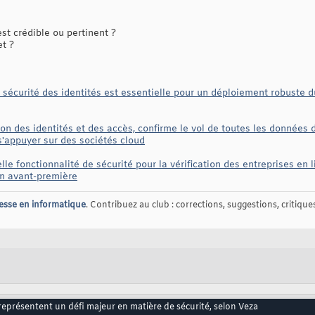
t crédible ou pertinent ?
et ?
 sécurité des identités est essentielle pour un déploiement robuste d
on des identités et des accès, confirme le vol de toutes les données d
 s'appuyer sur des sociétés cloud
le fonctionnalité de sécurité pour la vérification des entreprises en l
 en avant-première
esse en informatique
. Contribuez au club : corrections, suggestions, critiques,
s représentent un défi majeur en matière de sécurité, selon Veza