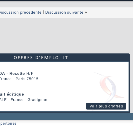
iscussion précédente
|
Discussion suivante
»
OA - Recette H/F
 France - Paris 75015
uit éditique
ALE
- France - Gradignan
Voir plus d'offres
épertoires