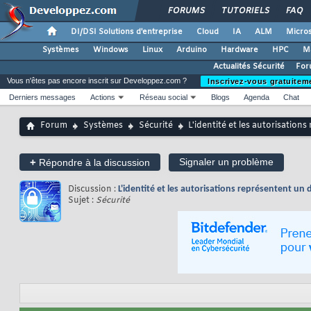
FORUMS
TUTORIELS
FAQ
DI/DSI Solutions d'entreprise
Cloud
IA
ALM
Micros
Systèmes
Windows
Linux
Arduino
Hardware
HPC
M
Actualités Sécurité
For
Vous n'êtes pas encore inscrit sur Developpez.com ?
Inscrivez-vous gratuitem
Derniers messages
Actions
Réseau social
Blogs
Agenda
Chat
Forum
Systèmes
Sécurité
L'identité et les autorisation
+
Signaler un problème
Répondre à la discussion
Discussion :
L'identité et les autorisations représentent un 
Sujet :
Sécurité