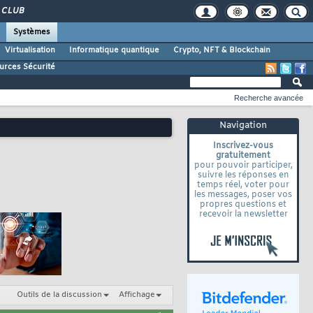
CLUB
Systèmes
Virtualisation
Informatique quantique
Crypto, NFT & Blockchain
urces Sécurité
Recherche avancée
Navigation
Inscrivez-vous
gratuitement
pour pouvoir participer,
suivre les réponses en
temps réel, voter pour
les messages, poser vos
propres questions et
recevoir la newsletter
Outils de la discussion
Affichage