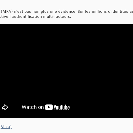
s (MFA) n'est pas non plus une évidence. Sur les millions d'identités 
ctivé l'authentification multi-facteurs.
(Veza)