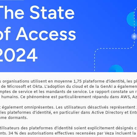
s organisations utilisent en moyenne 1,75 plateforme d'identité, les p
) de Microsoft et Okta. L'adoption du cloud et de la GenAI a égaleme
ptes de service et les mandants de service. Le rapport constate un ra
rs humains. Ce phénomène est particulièrement répandu dans AWS, Az
également omniprésentes. Les utilisateurs désactivés représentent 1
 les plateformes d'identité, en particulier dans Active Directory et En
omme dormants.
ilisateurs des plateformes d'identité soient explicitement désignés 
ents. 34 % des autorisations effectives recensées par Veza incluent la