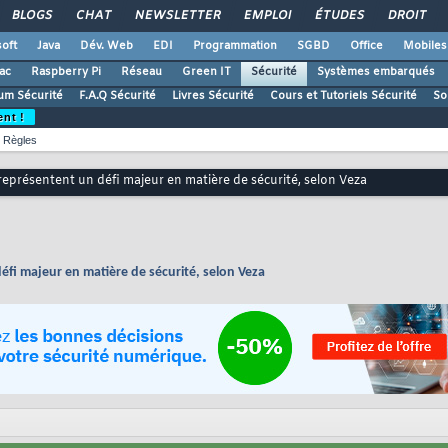
BLOGS
CHAT
NEWSLETTER
EMPLOI
ÉTUDES
DROIT
oft
Java
Dév. Web
EDI
Programmation
SGBD
Office
Mobiles
ac
Raspberry Pi
Réseau
Green IT
Sécurité
Systèmes embarqués
um Sécurité
F.A.Q Sécurité
Livres Sécurité
Cours et Tutoriels Sécurité
So
ent !
Règles
s représentent un défi majeur en matière de sécurité, selon Veza
défi majeur en matière de sécurité, selon Veza