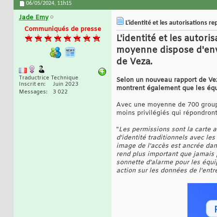
06/05/2024,
11h15
Jade Emy
L'identité et les autorisations r
Communiqués de presse
L'identité et les autor
moyenne dispose d'env
de Veza.
Traductrice Technique
Selon un nouveau rapport de Vez
Inscrit en
Juin 2023
montrent également que les équi
Messages
3 022
Avec une moyenne de 700 groupes 
moins privilégiés qui répondron
"
Les permissions sont la carte au
d'identité traditionnels avec les
image de l'accès est ancrée dan
rend plus important que jamais p
sonnette d'alarme pour les équip
action sur les données de l'entr