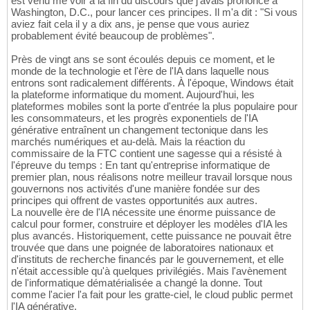
est venu me voir à la fin du discours que j'avais prononcé à
Washington, D.C., pour lancer ces principes. Il m'a dit : "Si vous
aviez fait cela il y a dix ans, je pense que vous auriez
probablement évité beaucoup de problèmes".
Près de vingt ans se sont écoulés depuis ce moment, et le
monde de la technologie et l'ère de l'IA dans laquelle nous
entrons sont radicalement différents. À l'époque, Windows était
la plateforme informatique du moment. Aujourd'hui, les
plateformes mobiles sont la porte d'entrée la plus populaire pour
les consommateurs, et les progrès exponentiels de l'IA
générative entraînent un changement tectonique dans les
marchés numériques et au-delà. Mais la réaction du
commissaire de la FTC contient une sagesse qui a résisté à
l'épreuve du temps : En tant qu'entreprise informatique de
premier plan, nous réalisons notre meilleur travail lorsque nous
gouvernons nos activités d'une manière fondée sur des
principes qui offrent de vastes opportunités aux autres.
La nouvelle ère de l'IA nécessite une énorme puissance de
calcul pour former, construire et déployer les modèles d'IA les
plus avancés. Historiquement, cette puissance ne pouvait être
trouvée que dans une poignée de laboratoires nationaux et
d'instituts de recherche financés par le gouvernement, et elle
n'était accessible qu'à quelques privilégiés. Mais l'avènement
de l'informatique dématérialisée a changé la donne. Tout
comme l'acier l'a fait pour les gratte-ciel, le cloud public permet
l'IA générative.