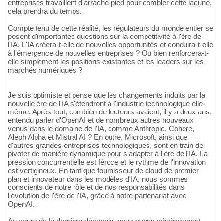
entreprises travaillent d'arrache-pied pour combler cette lacune,
cela prendra du temps.
Compte tenu de cette réalité, les régulateurs du monde entier se
posent d'importantes questions sur la compétitivité à l'ère de
l'IA. L'IA créera-t-elle de nouvelles opportunités et conduira-t-elle
à l'émergence de nouvelles entreprises ? Ou bien renforcera-t-
elle simplement les positions existantes et les leaders sur les
marchés numériques ?
Je suis optimiste et pense que les changements induits par la
nouvelle ère de l'IA s'étendront à l'industrie technologique elle-
même. Après tout, combien de lecteurs avaient, il y a deux ans,
entendu parler d'OpenAI et de nombreux autres nouveaux
venus dans le domaine de l'IA, comme Anthropic, Cohere,
Aleph Alpha et Mistral AI ? En outre, Microsoft, ainsi que
d'autres grandes entreprises technologiques, sont en train de
pivoter de manière dynamique pour s'adapter à l'ère de l'IA. La
pression concurrentielle est féroce et le rythme de l'innovation
est vertigineux. En tant que fournisseur de cloud de premier
plan et innovateur dans les modèles d'IA, nous sommes
conscients de notre rôle et de nos responsabilités dans
l'évolution de l'ère de l'IA, grâce à notre partenariat avec
OpenAI.
Au cours de la dernière décennie, nous avons généralement