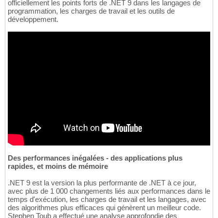
officiellement les points forts de .NET 9 dans les langages de
programmation, les charges de travail et les outils de
développement.
Des performances inégalées - des applications plus
rapides, et moins de mémoire
.NET 9 est la version la plus performante de .NET à ce jour,
avec plus de 1 000 changements liés aux performances dans le
temps d'exécution, les charges de travail et les langages, avec
des algorithmes plus efficaces qui génèrent un meilleur code.
Stephen Toub a effectué une analyse approfondie des