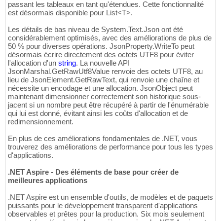
passant les tableaux en tant qu'étendues. Cette fonctionnalité
est désormais disponible pour List<T>.
Les détails de bas niveau de System.Text.Json ont été
considérablement optimisés, avec des améliorations de plus de
50 % pour diverses opérations. JsonProperty.WriteTo peut
désormais écrire directement des octets UTF8 pour éviter
l'allocation d'un
string
. La nouvelle API
JsonMarshal.GetRawUtf8Value renvoie des octets UTF8, au
lieu de JsonElement.GetRawText, qui renvoie une chaîne et
nécessite un encodage et une allocation. JsonObject peut
maintenant dimensionner correctement son historique sous-
jacent si un nombre peut être récupéré à partir de l'énumérable
qui lui est donné, évitant ainsi les coûts d'allocation et de
redimensionnement.
En plus de ces améliorations fondamentales de .NET, vous
trouverez des améliorations de performance pour tous les types
d'applications.
.NET Aspire - Des éléments de base pour créer de
meilleures applications
.NET Aspire est un ensemble d'outils, de modèles et de paquets
puissants pour le développement transparent d'applications
observables et prêtes pour la production. Six mois seulement