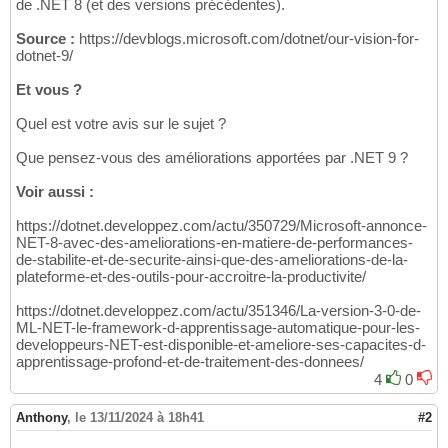
de .NET 8 (et des versions précédentes).
Source :
https://devblogs.microsoft.com/dotnet/our-vision-for-
dotnet-9/
Et vous ?
Quel est votre avis sur le sujet ?
Que pensez-vous des améliorations apportées par .NET 9 ?
Voir aussi :
https://dotnet.developpez.com/actu/350729/Microsoft-annonce-
NET-8-avec-des-ameliorations-en-matiere-de-performances-
de-stabilite-et-de-securite-ainsi-que-des-ameliorations-de-la-
plateforme-et-des-outils-pour-accroitre-la-productivite/
https://dotnet.developpez.com/actu/351346/La-version-3-0-de-
ML-NET-le-framework-d-apprentissage-automatique-pour-les-
developpeurs-NET-est-disponible-et-ameliore-ses-capacites-d-
apprentissage-profond-et-de-traitement-des-donnees/
4
0
Anthony
,
le 13/11/2024 à 18h41
#2