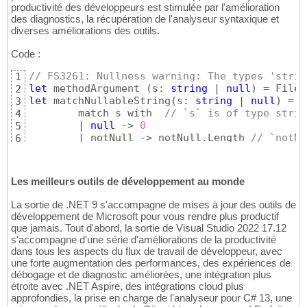
productivité des développeurs est stimulée par l'amélioration
des diagnostics, la récupération de l'analyseur syntaxique et
diverses améliorations des outils.
Code :
// FS3261: Nullness warning: The types 'strin
1
let
 methodArgument 
(
s: 
string
 | 
null
)
2
let
 matchNullableString
(
s: 
string
 | 
null
)
 =  
3
        match s with  
// `s` is of type strin
4
        | 
null
 -> 
0
5
        | notNull -> notNull.Length 
// `notNu
6
Les meilleurs outils de développement au monde
La sortie de .NET 9 s'accompagne de mises à jour des outils de
développement de Microsoft pour vous rendre plus productif
que jamais. Tout d'abord, la sortie de Visual Studio 2022 17.12
s'accompagne d'une série d'améliorations de la productivité
dans tous les aspects du flux de travail de développeur, avec
une forte augmentation des performances, des expériences de
débogage et de diagnostic améliorées, une intégration plus
étroite avec .NET Aspire, des intégrations cloud plus
approfondies, la prise en charge de l'analyseur pour C# 13, une