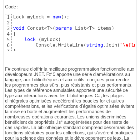
Code :
Lock myLock = 
new
(
)
;

1
2
void
 Concat<T>
(
params
 List<T> items
)
3
{
4
lock
(
myLock
)
5
        Console.WriteLine
(
string
.Join
(
"\e[1mI
6
}
7
F# continue d'offrir la meilleure programmation fonctionnelle aux
développeurs .NET. F# 9 apporte une série d'améliorations au
langage, aux bibliothèques et aux outils, conçues pour rendre
les programmes plus sûrs, plus résistants et plus performants.
Les types de référence annulables apportent une sécurité de
type aux interactions avec les bibliothèques C#, les plages
d'intégrales optimisées accélèrent les boucles for et autres
compréhensions, et les vérifications d'égalité optimisées évitent
la mise en boîte et augmentent les performances de
nombreuses opérations courantes. Les unions discriminées
bénéficient de propriétés .Is* autogénérées pour des tests de
cas rapides. La bibliothèque standard comprend désormais des
fonctions aléatoires pour les collections, qui s'avèrent pratiques
pour la science des données et le développement de jeux. La