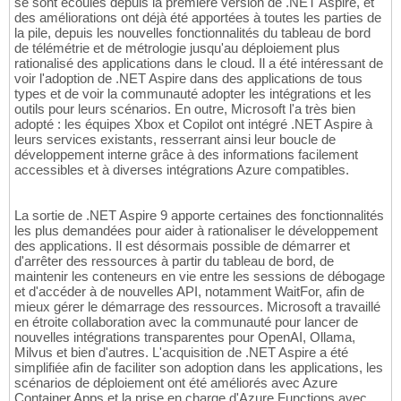
se sont écoulés depuis la première version de .NET Aspire, et
des améliorations ont déjà été apportées à toutes les parties de
la pile, depuis les nouvelles fonctionnalités du tableau de bord
de télémétrie et de métrologie jusqu'au déploiement plus
rationalisé des applications dans le cloud. Il a été intéressant de
voir l'adoption de .NET Aspire dans des applications de tous
types et de voir la communauté adopter les intégrations et les
outils pour leurs scénarios. En outre, Microsoft l'a très bien
adopté : les équipes Xbox et Copilot ont intégré .NET Aspire à
leurs services existants, resserrant ainsi leur boucle de
développement interne grâce à des informations facilement
accessibles et à diverses intégrations Azure compatibles.
La sortie de .NET Aspire 9 apporte certaines des fonctionnalités
les plus demandées pour aider à rationaliser le développement
des applications. Il est désormais possible de démarrer et
d'arrêter des ressources à partir du tableau de bord, de
maintenir les conteneurs en vie entre les sessions de débogage
et d'accéder à de nouvelles API, notamment WaitFor, afin de
mieux gérer le démarrage des ressources. Microsoft a travaillé
en étroite collaboration avec la communauté pour lancer de
nouvelles intégrations transparentes pour OpenAI, Ollama,
Milvus et bien d'autres. L'acquisition de .NET Aspire a été
simplifiée afin de faciliter son adoption dans les applications, les
scénarios de déploiement ont été améliorés avec Azure
Container Apps et la prise en charge d'Azure Functions avec