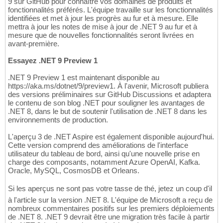
9 sur GitHub pour connaître vos domaines de produits et
fonctionnalités préférés. L'équipe travaille sur les fonctionnalités
identifiées et met à jour les progrès au fur et à mesure. Elle
mettra à jour les notes de mise à jour de .NET 9 au fur et à
mesure que de nouvelles fonctionnalités seront livrées en
avant-première.
Essayez .NET 9 Preview 1
.NET 9 Preview 1 est maintenant disponible au
https://aka.ms/dotnet/9/preview1. À l'avenir, Microsoft publiera
des versions préliminaires sur GitHub Discussions et adaptera
le contenu de son blog .NET pour souligner les avantages de
.NET 8, dans le but de soutenir l'utilisation de .NET 8 dans les
environnements de production.
L'aperçu 3 de .NET Aspire est également disponible aujourd'hui.
Cette version comprend des améliorations de l'interface
utilisateur du tableau de bord, ainsi qu'une nouvelle prise en
charge des composants, notamment Azure OpenAI, Kafka.
Oracle, MySQL, CosmosDB et Orleans.
Si les aperçus ne sont pas votre tasse de thé, jetez un coup d'il
à l'article sur la version .NET 8. L'équipe de Microsoft a reçu de
nombreux commentaires positifs sur les premiers déploiements
de .NET 8. .NET 9 devrait être une migration très facile à partir