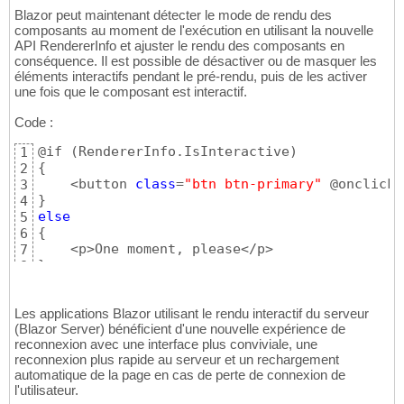
Blazor peut maintenant détecter le mode de rendu des
composants au moment de l'exécution en utilisant la nouvelle
API RendererInfo et ajuster le rendu des composants en
conséquence. Il est possible de désactiver ou de masquer les
éléments interactifs pendant le pré-rendu, puis de les activer
une fois que le composant est interactif.
Code :
@if 
(
RendererInfo.IsInteractive
)
1
{
2
    <button 
class
=
"btn btn-primary"
 @onclick=
3
}
4
else
5
{
6
7
}
8
Les applications Blazor utilisant le rendu interactif du serveur
(Blazor Server) bénéficient d'une nouvelle expérience de
reconnexion avec une interface plus conviviale, une
reconnexion plus rapide au serveur et un rechargement
automatique de la page en cas de perte de connexion de
l'utilisateur.