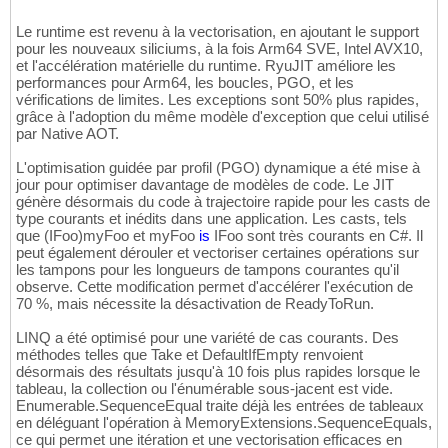
Le runtime est revenu à la vectorisation, en ajoutant le support
pour les nouveaux siliciums, à la fois Arm64 SVE, Intel AVX10,
et l'accélération matérielle du runtime. RyuJIT améliore les
performances pour Arm64, les boucles, PGO, et les
vérifications de limites. Les exceptions sont 50% plus rapides,
grâce à l'adoption du même modèle d'exception que celui utilisé
par Native AOT.
L'optimisation guidée par profil (PGO) dynamique a été mise à
jour pour optimiser davantage de modèles de code. Le JIT
génère désormais du code à trajectoire rapide pour les casts de
type courants et inédits dans une application. Les casts, tels
que
(
IFoo
)
myFoo et myFoo
is
IFoo sont très courants en C#. Il
peut également dérouler et vectoriser certaines opérations sur
les tampons pour les longueurs de tampons courantes qu'il
observe. Cette modification permet d'accélérer l'exécution de
70 %, mais nécessite la désactivation de ReadyToRun.
LINQ a été optimisé pour une variété de cas courants. Des
méthodes telles que Take et DefaultIfEmpty renvoient
désormais des résultats jusqu'à 10 fois plus rapides lorsque le
tableau, la collection ou l'énumérable sous-jacent est vide.
Enumerable.SequenceEqual traite déjà les entrées de tableaux
en déléguant l'opération à MemoryExtensions.SequenceEquals,
ce qui permet une itération et une vectorisation efficaces en