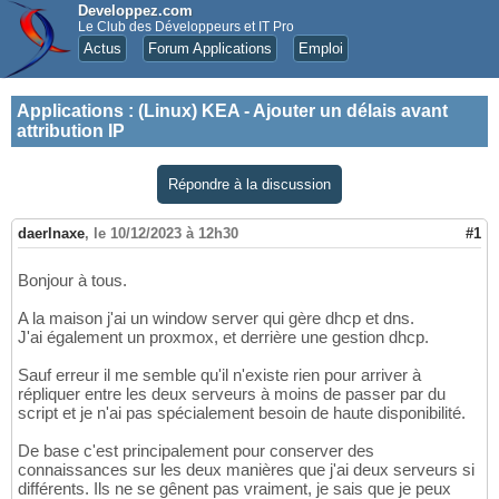
Developpez.com
Le Club des Développeurs et IT Pro
Actus
Forum Applications
Emploi
Applications
:
(Linux) KEA - Ajouter un délais avant
attribution IP
Répondre à la discussion
daerlnaxe
,
le 10/12/2023 à 12h30
#1
Bonjour à tous.
A la maison j'ai un window server qui gère dhcp et dns.
J'ai également un proxmox, et derrière une gestion dhcp.
Sauf erreur il me semble qu'il n'existe rien pour arriver à
répliquer entre les deux serveurs à moins de passer par du
script et je n'ai pas spécialement besoin de haute disponibilité.
De base c'est principalement pour conserver des
connaissances sur les deux manières que j'ai deux serveurs si
différents. Ils ne se gênent pas vraiment, je sais que je peux