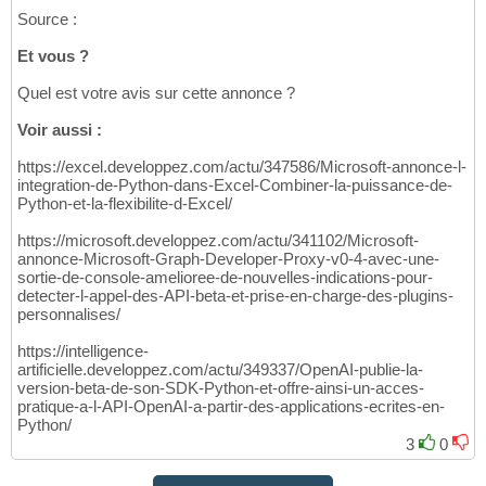
Source :
Et vous ?
Quel est votre avis sur cette annonce ?
Voir aussi :
https://excel.developpez.com/actu/347586/Microsoft-annonce-l-
integration-de-Python-dans-Excel-Combiner-la-puissance-de-
Python-et-la-flexibilite-d-Excel/
https://microsoft.developpez.com/actu/341102/Microsoft-
annonce-Microsoft-Graph-Developer-Proxy-v0-4-avec-une-
sortie-de-console-amelioree-de-nouvelles-indications-pour-
detecter-l-appel-des-API-beta-et-prise-en-charge-des-plugins-
personnalises/
https://intelligence-
artificielle.developpez.com/actu/349337/OpenAI-publie-la-
version-beta-de-son-SDK-Python-et-offre-ainsi-un-acces-
pratique-a-l-API-OpenAI-a-partir-des-applications-ecrites-en-
Python/
3
0