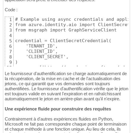
Code :
# Example using async credentials and applic
1
from azure.identity.aio import ClientSecretC
2
from msgraph import GraphServiceClient

3
4
credential = ClientSecretCredential(

5
    'TENANT_ID',

6
    'CLIENT_ID',

7
    'CLIENT_SECRET',

8
)

9
scopes = ['https://graph.microsoft.com/.defau
10
client = GraphServiceClient(credentials=cred
11
Le fournisseur d'authentification se charge automatiquement de
la récupération, de la mise en cache et de l'actualisation des
jetons, ce qui garantit que vos demandes sont toujours
authentifiées. Le fournisseur d'authentification vérifie que le jeton
est toujours valide en suivant l'expiration et en rafraîchissant
automatiquement le jeton en arrière-plan avant qu'il n'expire.
Une expérience fluide pour construire des requêtes
Contrairement à d'autres expériences fluides en Python,
Microsoft ne fait pas correspondre chaque point de terminaison
et chaque méthode à une fonction unique. Au lieu de cela, ils