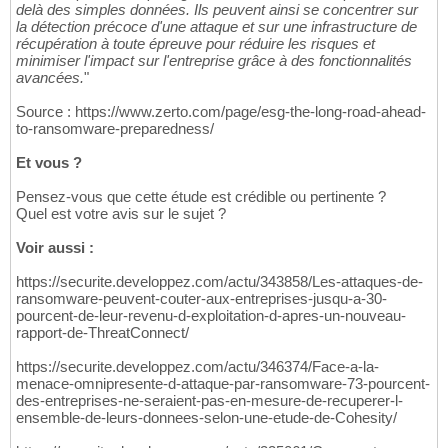
delà des simples données. Ils peuvent ainsi se concentrer sur
la détection précoce d'une attaque et sur une infrastructure de
récupération à toute épreuve pour réduire les risques et
minimiser l'impact sur l'entreprise grâce à des fonctionnalités
avancées.
"
Source : https://www.zerto.com/page/esg-the-long-road-ahead-
to-ransomware-preparedness/
Et vous ?
Pensez-vous que cette étude est crédible ou pertinente ?
Quel est votre avis sur le sujet ?
Voir aussi :
https://securite.developpez.com/actu/343858/Les-attaques-de-
ransomware-peuvent-couter-aux-entreprises-jusqu-a-30-
pourcent-de-leur-revenu-d-exploitation-d-apres-un-nouveau-
rapport-de-ThreatConnect/
https://securite.developpez.com/actu/346374/Face-a-la-
menace-omnipresente-d-attaque-par-ransomware-73-pourcent-
des-entreprises-ne-seraient-pas-en-mesure-de-recuperer-l-
ensemble-de-leurs-donnees-selon-une-etude-de-Cohesity/