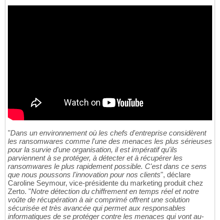
"
Dans un environnement où les chefs d'entreprise considèrent
les ransomwares comme l'une des menaces les plus sérieuses
pour la survie d'une organisation, il est impératif qu'ils
parviennent à se protéger, à détecter et à récupérer les
ransomwares le plus rapidement possible. C'est dans ce sens
que nous poussons l'innovation pour nos clients
", déclare
Caroline Seymour, vice-présidente du marketing produit chez
Zerto. "
Notre détection du chiffrement en temps réel et notre
voûte de récupération à air comprimé offrent une solution
sécurisée et très avancée qui permet aux responsables
informatiques de se protéger contre les menaces qui vont au-