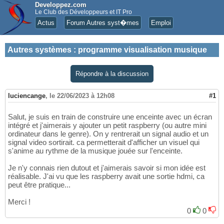
Developpez.com
Le Club des Développeurs et IT Pro
Actus
Forum Autres syst�mes
Emploi
Autres systèmes
:
programme visualisation musique
Répondre à la discussion
luciencange
,
le 22/06/2023 à 12h08
#1
Salut, je suis en train de construire une enceinte avec un écran
intégré et j'aimerais y ajouter un petit raspberry (ou autre mini
ordinateur dans le genre). On y rentrerait un signal audio et un
signal video sortirait. ca permetterait d'afficher un visuel qui
s'anime au rythme de la musique jouée sur l'enceinte.
Je n'y connais rien dutout et j'aimerais savoir si mon idée est
réalisable. J'ai vu que les raspberry avait une sortie hdmi, ca
peut être pratique...
Merci !
0
0