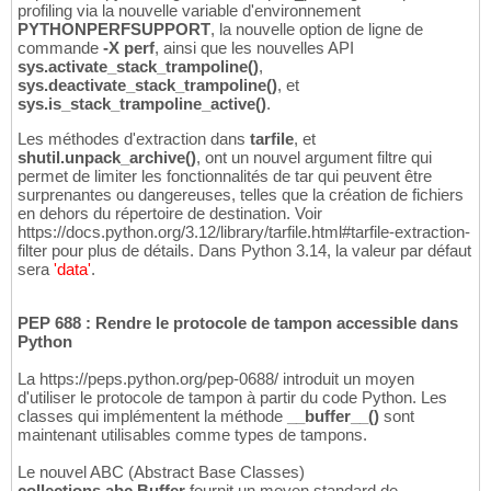
profiling via la nouvelle variable d'environnement
PYTHONPERFSUPPORT
, la nouvelle option de ligne de
commande
-X perf
, ainsi que les nouvelles API
sys.activate_stack_trampoline()
,
sys.deactivate_stack_trampoline()
, et
sys.is_stack_trampoline_active()
.
Les méthodes d'extraction dans
tarfile
, et
shutil.unpack_archive()
, ont un nouvel argument filtre qui
permet de limiter les fonctionnalités de tar qui peuvent être
surprenantes ou dangereuses, telles que la création de fichiers
en dehors du répertoire de destination. Voir
https://docs.python.org/3.12/library/tarfile.html#tarfile-extraction-
filter pour plus de détails. Dans Python 3.14, la valeur par défaut
sera
'data'
.
PEP 688 : Rendre le protocole de tampon accessible dans
Python
La https://peps.python.org/pep-0688/ introduit un moyen
d'utiliser le protocole de tampon à partir du code Python. Les
classes qui implémentent la méthode
__buffer__()
sont
maintenant utilisables comme types de tampons.
Le nouvel ABC (Abstract Base Classes)
collections.abc.Buffer
fournit un moyen standard de