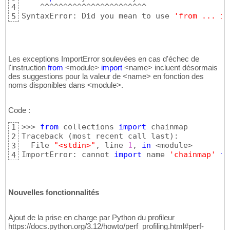
    ^^^^^^^^^^^^^^^^^^^^^^^

4
SyntaxError: Did you mean to use 
'from ... im
5
Les exceptions ImportError soulevées en cas d'échec de
l'instruction
from
<module>
import
<name> incluent désormais
des suggestions pour la valeur de <name> en fonction des
noms disponibles dans <module>.
Code :
>>> 
from
 collections 
import
 chainmap

1
Traceback 
(
most recent call last
)
:

2
  File 
"<stdin>"
, line 
1
, 
in
 <module>

3
ImportError: cannot 
import
 name 
'chainmap'
fr
4
Nouvelles fonctionnalités
Ajout de la prise en charge par Python du profileur
https://docs.python.org/3.12/howto/perf_profiling.html#perf-