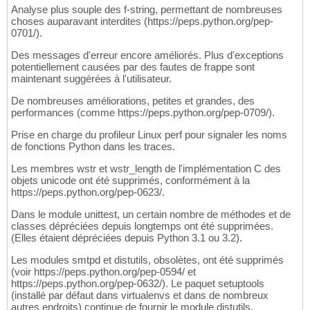
Analyse plus souple des f-string, permettant de nombreuses
choses auparavant interdites (https://peps.python.org/pep-
0701/).
Des messages d'erreur encore améliorés. Plus d'exceptions
potentiellement causées par des fautes de frappe sont
maintenant suggérées à l'utilisateur.
De nombreuses améliorations, petites et grandes, des
performances (comme https://peps.python.org/pep-0709/).
Prise en charge du profileur Linux perf pour signaler les noms
de fonctions Python dans les traces.
Les membres wstr et wstr_length de l'implémentation C des
objets unicode ont été supprimés, conformément à la
https://peps.python.org/pep-0623/.
Dans le module unittest, un certain nombre de méthodes et de
classes dépréciées depuis longtemps ont été supprimées.
(Elles étaient dépréciées depuis Python 3.1 ou 3.2).
Les modules smtpd et distutils, obsolètes, ont été supprimés
(voir https://peps.python.org/pep-0594/ et
https://peps.python.org/pep-0632/). Le paquet setuptools
(installé par défaut dans virtualenvs et dans de nombreux
autres endroits) continue de fournir le module distutils.