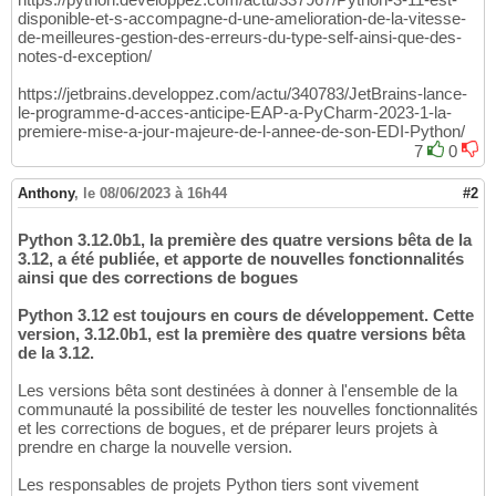
disponible-et-s-accompagne-d-une-amelioration-de-la-vitesse-
de-meilleures-gestion-des-erreurs-du-type-self-ainsi-que-des-
notes-d-exception/
https://jetbrains.developpez.com/actu/340783/JetBrains-lance-
le-programme-d-acces-anticipe-EAP-a-PyCharm-2023-1-la-
premiere-mise-a-jour-majeure-de-l-annee-de-son-EDI-Python/
7
0
Anthony
,
le 08/06/2023 à 16h44
#2
Python 3.12.0b1, la première des quatre versions bêta de la
3.12, a été publiée, et apporte de nouvelles fonctionnalités
ainsi que des corrections de bogues
Python 3.12 est toujours en cours de développement. Cette
version, 3.12.0b1, est la première des quatre versions bêta
de la 3.12.
Les versions bêta sont destinées à donner à l'ensemble de la
communauté la possibilité de tester les nouvelles fonctionnalités
et les corrections de bogues, et de préparer leurs projets à
prendre en charge la nouvelle version.
Les responsables de projets Python tiers sont vivement