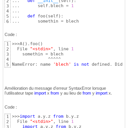
...   
def
__init__
(
self
)
:

2
...       self.blech = 
1
3
...

4
...   
def
 foo
(
self
)
:

5
...       somethin = blech
6
Code :
>>>A
(
)
.foo
(
)
1
  File 
"<stdin>"
, line 
1
2
    somethin = blech

3
              ^^^^^

4
NameError: name 
'blech'
is
not
 defined. Did y
5
Amélioration du message d'erreur SyntaxError lorsque
l'utilisateur tape
import
x
from
y au lieu de
from
y
import
x.
Code :
>>>
import
 a.y.z 
from
 b.y.z

1
  File 
"<stdin>"
, line 
1
2
import
 a.y.z 
from
 b.y.z

3