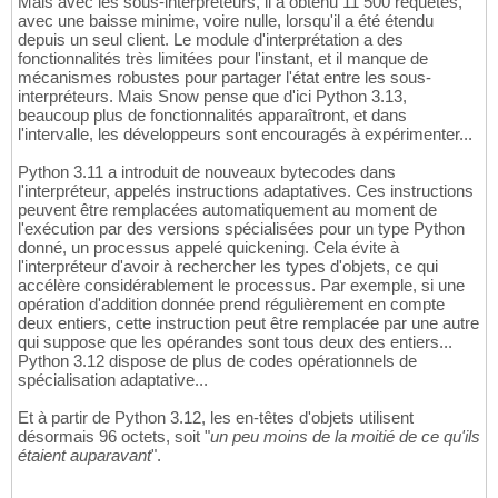
Mais avec les sous-interpréteurs, il a obtenu 11 500 requêtes,
avec une baisse minime, voire nulle, lorsqu'il a été étendu
depuis un seul client. Le module d'interprétation a des
fonctionnalités très limitées pour l'instant, et il manque de
mécanismes robustes pour partager l'état entre les sous-
interpréteurs. Mais Snow pense que d'ici Python 3.13,
beaucoup plus de fonctionnalités apparaîtront, et dans
l'intervalle, les développeurs sont encouragés à expérimenter...
Python 3.11 a introduit de nouveaux bytecodes dans
l'interpréteur, appelés instructions adaptatives. Ces instructions
peuvent être remplacées automatiquement au moment de
l'exécution par des versions spécialisées pour un type Python
donné, un processus appelé quickening. Cela évite à
l'interpréteur d'avoir à rechercher les types d'objets, ce qui
accélère considérablement le processus. Par exemple, si une
opération d'addition donnée prend régulièrement en compte
deux entiers, cette instruction peut être remplacée par une autre
qui suppose que les opérandes sont tous deux des entiers...
Python 3.12 dispose de plus de codes opérationnels de
spécialisation adaptative...
Et à partir de Python 3.12, les en-têtes d'objets utilisent
désormais 96 octets, soit "
un peu moins de la moitié de ce qu'ils
étaient auparavant
".