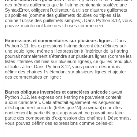
des mêmes guillemets que la f-string contenante soulève une
SyntaxError, obligeant l'utilisateur à utiliser d'autres guillemets
disponibles (comme des guillemets doubles ou triples si la
chaîne f utilise des guillemets simples). Dans Python 3.12, vous
pouvez maintenant faire des choses comme ceci :
Expressions et commentaires sur plusieurs lignes
: Dans
Python 3.11, les expressions f-string doivent être définies sur
une seule ligne, même si l'expression à l'intérieur de la f-string
pourrait normalement s'étendre sur plusieurs lignes (comme les
listes littérales définies sur plusieurs lignes), ce qui les rend plus
difficiles à lire. Dans Python 3.12, vous pouvez désormais
définir des chaînes f s'étendant sur plusieurs lignes et ajouter
des commentaires en ligne :
Barres obliques inversées et caractères unicode
: avant
Python 3.12, les expressions f-string ne pouvaient contenir
aucun caractère \. Cela affectait également les séquences
d'échappement unicode (telles que \N
{
snowman
}
) car elles
contiennent la partie \N qui, auparavant, ne pouvait pas faire
partie des composants d'expression des chaînes f. Désormais,
vous pouvez définir des expressions comme celles-ci: