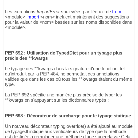
Les exceptions
ImportError
soulevées par l'échec de
from
<module>
import
<nom> incluent maintenant des suggestions
pour la valeur de <nom> basées sur les noms disponibles dans
<module>.
PEP 692 : Utilisation de TypedDict pour un typage plus
précis des **kwargs
Le typage des **kwargs dans la signature d'une fonction, tel
qu'introduit par la PEP 484, ne permettait des annotations
valides que dans les cas où tous les **kwargs étaient du même
type.
La PEP 692 spécifie une manière plus précise de typer les
**kwargs en s'appuyant sur les dictionnaires typés :
PEP 698 : Décorateur de surcharge pour le typage statique
Un nouveau décorateur typing.override
(
)
a été ajouté au module
de typage.Il indique aux vérificateurs de type que la méthode
est destinée à remplacer une méthode d'une superclasse.Cela