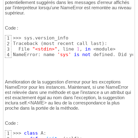
potentiellement suggérés dans les messages d'erreur affichés
par l'interpréteur lorsqu'une NameError est remontée au niveau
supérieur.
Code :
>>> sys.version_info

1
Traceback 
(
most recent call last
)
:

2
  File 
"<stdin>"
, line 
1
, 
in
 <module>

3
NameError: name 
'sys'
is
not
 defined. Did you
4
Amélioration de la suggestion d'erreur pour les exceptions
NameError pour les instances. Maintenant, si une NameError
est relevée dans une méthode et que l'instance a un attribut qui
est exactement égal au nom dans l'exception, la suggestion
inclura self.<NAME> au lieu de la correspondance la plus
proche dans la portée de la méthode.
Code :
>>> 
class
 A:

1