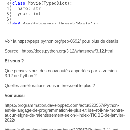
class
 Movie
(
TypedDict
)
:

3
  name: str

4
  year: int

5
6
def
 foo
(
**kwargs: Unpack
[
Movie
]
)
: ...
7
Voir la https://peps.python.org/pep-0692/ pour plus de détails.
Source : https://docs.python.org/3.12/whatsnew/3.12.html
Et vous ?
Que pensez-vous des nouveautés apportées par la version
3.12 de Python ?
Quelles améliorations vous intéressent le plus ?
Voir aussi
https://programmation.developpez.com/actu/329957/Python-
est-le-langage-de-programmation-le-plus-utilise-et-il-ne-montre-
aucun-signe-de-ralentissement-selon-l-index-TIOBE-de-janvier-
2022/
https://python.developpez.com/actu/337967/Python-3-11-est-