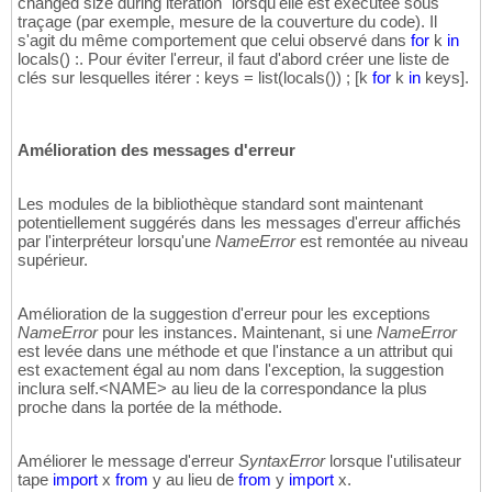
changed size during iteration" lorsqu'elle est exécutée sous
traçage (par exemple, mesure de la couverture du code). Il
s'agit du même comportement que celui observé dans
for
k
in
locals
(
)
:. Pour éviter l'erreur, il faut d'abord créer une liste de
clés sur lesquelles itérer : keys = list
(
locals
(
)
)
;
[
k
for
k
in
keys
]
.
Amélioration des messages d'erreur
Les modules de la bibliothèque standard sont maintenant
potentiellement suggérés dans les messages d'erreur affichés
par l'interpréteur lorsqu'une
NameError
est remontée au niveau
supérieur.
Amélioration de la suggestion d'erreur pour les exceptions
NameError
pour les instances. Maintenant, si une
NameError
est levée dans une méthode et que l'instance a un attribut qui
est exactement égal au nom dans l'exception, la suggestion
inclura self.<NAME> au lieu de la correspondance la plus
proche dans la portée de la méthode.
Améliorer le message d'erreur
SyntaxError
lorsque l'utilisateur
tape
import
x
from
y au lieu de
from
y
import
x.