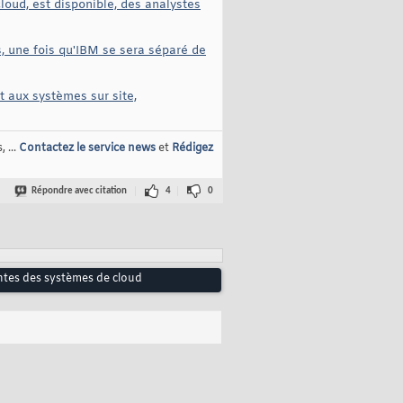
oud, est disponible, des analystes
, une fois qu'IBM se sera séparé de
t aux systèmes sur site,
 ...
Contactez le service news
et
Rédigez
Répondre avec citation
4
0
ntes des systèmes de cloud