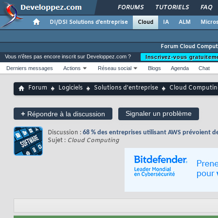
FORUMS
TUTORIELS
FAQ
DI/DSI Solutions d'entreprise
Cloud
IA
ALM
Micros
Forum Cloud Comput
Vous n'êtes pas encore inscrit sur Developpez.com ?
Inscrivez-vous gratuitem
Derniers messages
Actions
Réseau social
Blogs
Agenda
Chat
Forum
Logiciels
Solutions d'entreprise
Cloud Computin
+
Signaler un problème
Répondre à la discussion
Discussion :
68 % des entreprises utilisant AWS prévoient 
Sujet :
Cloud Computing