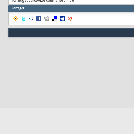
Par hugobosscool26 dans le forum C#
Partager