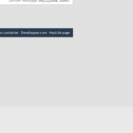
Dernier message:
04/11/2008,
20h47
s contacter
Developpez.com
Haut de page