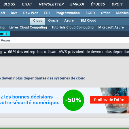
BLOGS
CHAT
NEWSLETTER
EMPLOI
ÉTUDES
DROIT
oft
Java
Dév. Web
EDI
Programmation
SGBD
Office
Mobiles
Cloud
Oracle
Azure
IBM Cloud
ing
Livres Cloud Computing
Tutoriels Cloud Computing
Microsoft Azure
ent !
Règles
g
68 % des entreprises utilisant AWS prévoient de devenir plus dépenda
de devenir plus dépendantes des systèmes de cloud