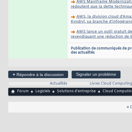
AWS Mainframe Modernization,
redoutent que la dette technique
AWS, la division cloud d'Ama
Kyndryl, sa branche d'infogéran
AWS lance un outil gratuit d
revendiquant une réduction de 
Publication de communiqués de pr
des actualités
+
Signaler un problème
Répondre à la discussion
Actualités
Livres Cloud Computing
Forum
Logiciels
Solutions d'entreprise
Cloud Computin
«
D