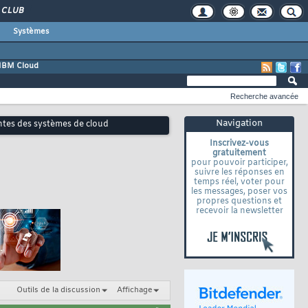
CLUB
Systèmes
IBM Cloud
Recherche avancée
Navigation
ntes des systèmes de cloud
Inscrivez-vous
gratuitement
pour pouvoir participer,
suivre les réponses en
temps réel, voter pour
les messages, poser vos
propres questions et
recevoir la newsletter
Outils de la discussion
Affichage