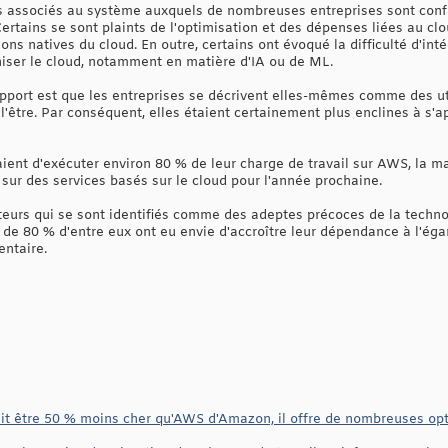
es associés au système auxquels de nombreuses entreprises sont conf
 Certains se sont plaints de l'optimisation et des dépenses liées au cl
tions natives du cloud. En outre, certains ont évoqué la difficulté d'in
iser le cloud, notamment en matière d'IA ou de ML.
apport est que les entreprises se décrivent elles-mêmes comme des uti
'être. Par conséquent, elles étaient certainement plus enclines à s'a
ent d'exécuter environ 80 % de leur charge de travail sur AWS, la maj
sur des services basés sur le cloud pour l'année prochaine.
teurs qui se sont identifiés comme des adeptes précoces de la technol
 de 80 % d'entre eux ont eu envie d'accroître leur dépendance à l'ég
entaire.
ait être 50 % moins cher qu'AWS d'Amazon, il offre de nombreuses opti