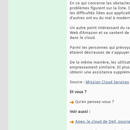
En ce qui concerne les obstacl
problèmes figurent sur la liste.
les difficultés liées aux applica
d'autres ont eu du mal à modern
Un autre point intéressant du r
Web d'Amazon et se vantent de l
dans le cloud.
Parmi les personnes qui prévoyai
étaient désireuses de s'appuyer 
De la même manière, les utilisa
empressement similaire. Et plus
obtenir une assistance supplém
Source :
Mission Cloud Services
Et vous ?
Qu'en pensez-vous ?
Voir aussi :
Apex, le cloud de Dell, pourr