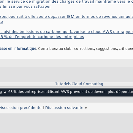
 le service de migration des charges de travail mainframe vers le cl
 finisse par vous rattraper
zon, pourrait à elle seule dépasser IBM en termes de revenus annuels
ce
e suivi des émissions de carbone qui favorise le cloud AWS par rappor
88 % de l'empreinte carbone des entreprises
esse en informatique
. Contribuez au club : corrections, suggestions, critiques,
Tutoriels Cloud Computing
g
68 % des entreprises utilisant AWS prévoient de devenir plus dépenda
iscussion précédente
|
Discussion suivante
»