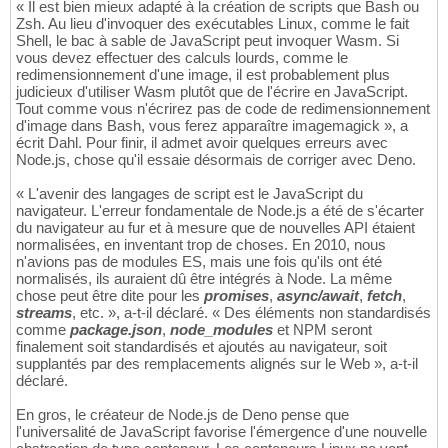
« Il est bien mieux adapté à la création de scripts que Bash ou
Zsh. Au lieu d'invoquer des exécutables Linux, comme le fait
Shell, le bac à sable de JavaScript peut invoquer Wasm. Si
vous devez effectuer des calculs lourds, comme le
redimensionnement d'une image, il est probablement plus
judicieux d'utiliser Wasm plutôt que de l'écrire en JavaScript.
Tout comme vous n'écrirez pas de code de redimensionnement
d'image dans Bash, vous ferez apparaître imagemagick », a
écrit Dahl. Pour finir, il admet avoir quelques erreurs avec
Node.js, chose qu'il essaie désormais de corriger avec Deno.
« L'avenir des langages de script est le JavaScript du
navigateur. L'erreur fondamentale de Node.js a été de s'écarter
du navigateur au fur et à mesure que de nouvelles API étaient
normalisées, en inventant trop de choses. En 2010, nous
n'avions pas de modules ES, mais une fois qu'ils ont été
normalisés, ils auraient dû être intégrés à Node. La même
chose peut être dite pour les
promises
,
async/await
,
fetch
,
streams
, etc. », a-t-il déclaré. « Des éléments non standardisés
comme
package.json
,
node_modules
et NPM seront
finalement soit standardisés et ajoutés au navigateur, soit
supplantés par des remplacements alignés sur le Web », a-t-il
déclaré.
En gros, le créateur de Node.js de Deno pense que
l'universalité de JavaScript favorise l'émergence d'une nouvelle