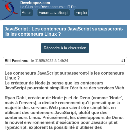
Developpez.com
Le Club des Développeurs et IT Pro
Actus
Forum JavaScript
Emploi
JavaScript
:
Les conteneurs JavaScript surpasseront-
ils les conteneurs Linux ?
Répondre à la discussion
Bill Fassinou
,
le 11/05/2022 à 14h24
#1
Les conteneurs JavaScript surpasseront-ils les conteneurs
Linux ?
Le créateur de Node.js pense que les conteneurs
JavaScript pourraient simplifier l'écriture des services Web
Ryan Dahl, créateur de Node.js et de Deno (comme 'Node',
mais à l'envers), a déclaré récemment qu'il pensait que la
majorité des services Web pourraient être simplifiés en
utilisant des conteneurs JavaScript, plutôt que des
conteneurs Linux. Précisément, les développeurs de Deno,
le nouvel environnement d'exécution pour JavaScript et
TypeScript, explorent la possibilité d'utiliser des