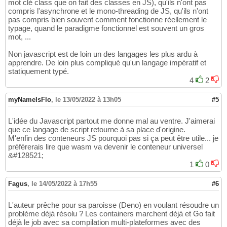
mot clé class que on fait des classes en JS), qu'ils n'ont pas
compris l'asynchrone et le mono-threading de JS, qu'ils n'ont
pas compris bien souvent comment fonctionne réellement le
typage, quand le paradigme fonctionnel est souvent un gros
mot, ...
Non javascript est de loin un des langages les plus ardu à
apprendre. De loin plus compliqué qu'un langage impératif et
statiquement typé.
4
2
myNameIsFlo
,
le 13/05/2022 à 13h05
#5
L'idée du Javascript partout me donne mal au ventre. J'aimerai
que ce langage de script retourne à sa place d'origine.
M'enfin des conteneurs JS pourquoi pas si ça peut être utile... je
préférerais lire que wasm va devenir le conteneur universel
&#128521;
1
0
Fagus
,
le 14/05/2022 à 17h55
#6
L'auteur prêche pour sa paroisse (Deno) en voulant résoudre un
problème déjà résolu ? Les containers marchent déjà et Go fait
déjà le job avec sa compilation multi-plateformes avec des