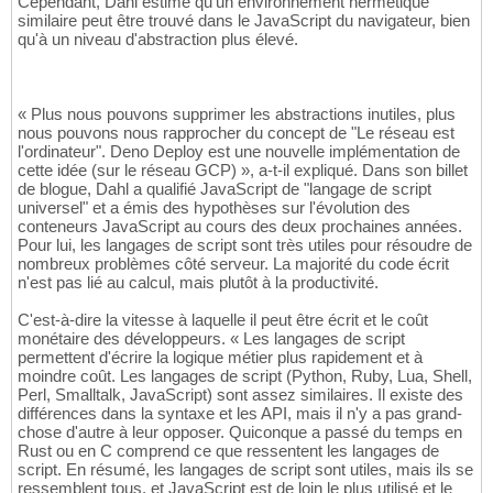
Cependant, Dahl estime qu'un environnement hermétique
similaire peut être trouvé dans le JavaScript du navigateur, bien
qu'à un niveau d'abstraction plus élevé.
« Plus nous pouvons supprimer les abstractions inutiles, plus
nous pouvons nous rapprocher du concept de "Le réseau est
l'ordinateur". Deno Deploy est une nouvelle implémentation de
cette idée (sur le réseau GCP) », a-t-il expliqué. Dans son billet
de blogue, Dahl a qualifié JavaScript de "langage de script
universel" et a émis des hypothèses sur l'évolution des
conteneurs JavaScript au cours des deux prochaines années.
Pour lui, les langages de script sont très utiles pour résoudre de
nombreux problèmes côté serveur. La majorité du code écrit
n'est pas lié au calcul, mais plutôt à la productivité.
C'est-à-dire la vitesse à laquelle il peut être écrit et le coût
monétaire des développeurs. « Les langages de script
permettent d'écrire la logique métier plus rapidement et à
moindre coût. Les langages de script (Python, Ruby, Lua, Shell,
Perl, Smalltalk, JavaScript) sont assez similaires. Il existe des
différences dans la syntaxe et les API, mais il n'y a pas grand-
chose d'autre à leur opposer. Quiconque a passé du temps en
Rust ou en C comprend ce que ressentent les langages de
script. En résumé, les langages de script sont utiles, mais ils se
ressemblent tous, et JavaScript est de loin le plus utilisé et le