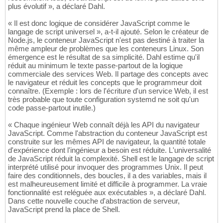
plus évolutif », a déclaré Dahl.
« Il est donc logique de considérer JavaScript comme le
langage de script universel », a-t-il ajouté. Selon le créateur de
Node.js, le conteneur JavaScript n'est pas destiné à traiter la
même ampleur de problèmes que les conteneurs Linux. Son
émergence est le résultat de sa simplicité. Dahl estime qu'il
réduit au minimum le texte passe-partout de la logique
commerciale des services Web. Il partage des concepts avec
le navigateur et réduit les concepts que le programmeur doit
connaître. (Exemple : lors de l'écriture d'un service Web, il est
très probable que toute configuration systemd ne soit qu'un
code passe-partout inutile.)
« Chaque ingénieur Web connaît déjà les API du navigateur
JavaScript. Comme l'abstraction du conteneur JavaScript est
construite sur les mêmes API de navigateur, la quantité totale
d'expérience dont l'ingénieur a besoin est réduite. L'universalité
de JavaScript réduit la complexité. Shell est le langage de script
interprété utilisé pour invoquer des programmes Unix. Il peut
faire des conditionnels, des boucles, il a des variables, mais il
est malheureusement limité et difficile à programmer. La vraie
fonctionnalité est reléguée aux exécutables », a déclaré Dahl.
Dans cette nouvelle couche d'abstraction de serveur,
JavaScript prend la place de Shell.