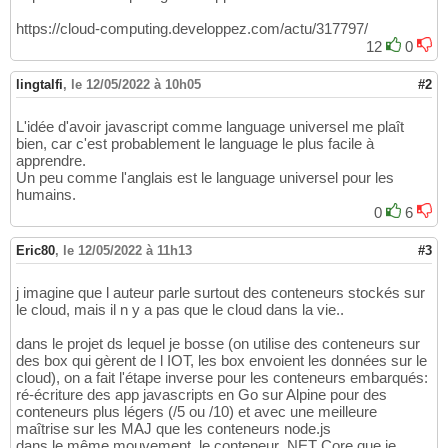
https://cloud-computing.developpez.com/actu/317797/
12
0
lingtalfi
,
le 12/05/2022 à 10h05
#2
L'idée d'avoir javascript comme language universel me plaît
bien, car c'est probablement le language le plus facile à
apprendre.
Un peu comme l'anglais est le language universel pour les
humains.
0
6
Eric80
,
le 12/05/2022 à 11h13
#3
j imagine que l auteur parle surtout des conteneurs stockés sur
le cloud, mais il n y a pas que le cloud dans la vie..
dans le projet ds lequel je bosse (on utilise des conteneurs sur
des box qui gèrent de l IOT, les box envoient les données sur le
cloud), on a fait l'étape inverse pour les conteneurs embarqués:
ré-écriture des app javascripts en Go sur Alpine pour des
conteneurs plus légers (/5 ou /10) et avec une meilleure
maîtrise sur les MAJ que les conteneurs node.js
dans le même mouvement, le conteneur .NET Core que je