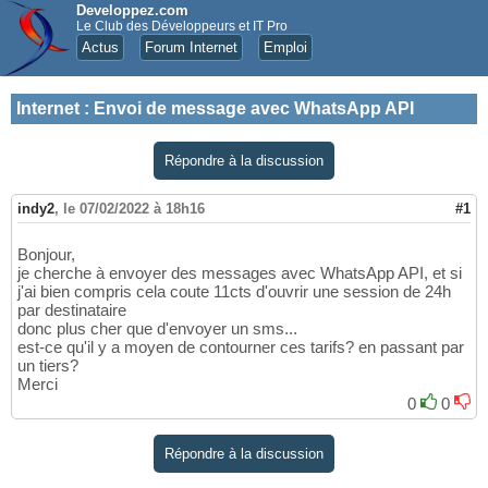
Developpez.com
Le Club des Développeurs et IT Pro
Actus
Forum Internet
Emploi
Internet
:
Envoi de message avec WhatsApp API
Répondre à la discussion
indy2
,
le 07/02/2022 à 18h16
#1
Bonjour,
je cherche à envoyer des messages avec WhatsApp API, et si
j'ai bien compris cela coute 11cts d'ouvrir une session de 24h
par destinataire
donc plus cher que d'envoyer un sms...
est-ce qu'il y a moyen de contourner ces tarifs? en passant par
un tiers?
Merci
0
0
Répondre à la discussion