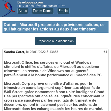
Developpez.com
Le Club des Développeurs et IT Pro
Actus
Forum Dotnet
Emploi
Dotnet
:
Microsoft présente des prévisions solides, ce
qui fait grimper les actions au deuxième trimestre
Répondre à la discussion
Sandra Coret
,
le 26/01/2022 à 13h53
#1
Microsoft Office, les services en cloud et Windows
stimulent le chiffre d'affaires de Microsoft au deuxième
trimestre, les revenus de Windows ont augmenté
parallèlement à la bonne performance du marché des PC
Microsoft Corp a prévu un chiffre d'affaires pour le
trimestre en cours largement supérieur aux objectifs de
Wall Street, grâce notamment à son unité Intelligent Cloud.
Ces perspectives ont apaisé les inquiétudes concernant la
croissance suscitées par les résultats du trimestre de
décembre, qui ont initialement pesé sur les actions de
Microsoft dans les échanges après les heures de marché.