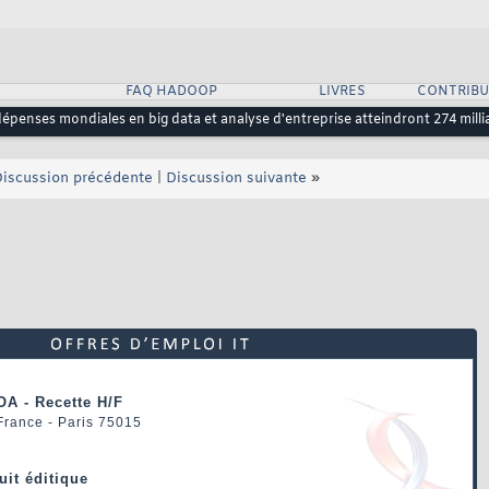
FAQ HADOOP
LIVRES
CONTRIBU
dépenses mondiales en big data et analyse d'entreprise atteindront 274 milli
iscussion précédente
|
Discussion suivante
»
OA - Recette H/F
 France - Paris 75015
uit éditique