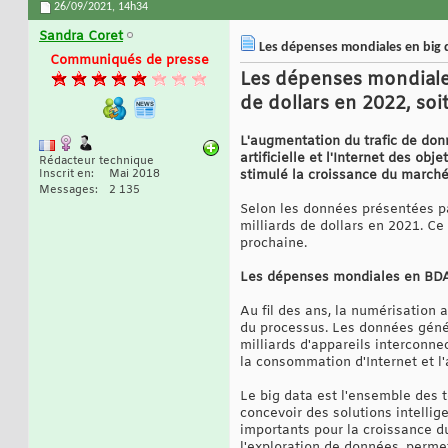
26/09/2021,
14h34
Sandra Coret
Les dépenses mondiales en big da
Communiqués de presse
Les dépenses mondiales
de dollars en 2022, soi
L'augmentation du trafic de don
artificielle et l'Internet des 
Rédacteur technique
Inscrit en
Mai 2018
stimulé la croissance du marché 
Messages
2 135
Selon les données présentées pa
milliards de dollars en 2021. Ce 
prochaine.
Les dépenses mondiales en BDA 
Au fil des ans, la numérisation 
du processus. Les données généré
milliards d'appareils interconn
la consommation d'Internet et l
Le big data est l'ensemble des 
concevoir des solutions intelli
importants pour la croissance du
l'exploration de données, perme