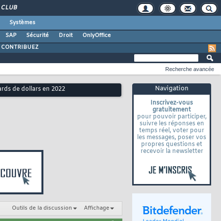
CLUB
Systèmes
SAP
Sécurité
Droit
OnlyOffice
CONTRIBUEZ
Recherche avancée
Navigation
ards de dollars en 2022
Inscrivez-vous
gratuitement
pour pouvoir participer,
suivre les réponses en
temps réel, voter pour
les messages, poser vos
propres questions et
recevoir la newsletter
Outils de la discussion
Affichage