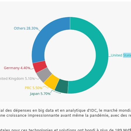
al des dépenses en big data et en analytique d'IDC, le marché mondial
 une croissance impressionnante avant même la pandémie, avec des 
totales pour ces technologies et solutions ont bondi à plus de 189 