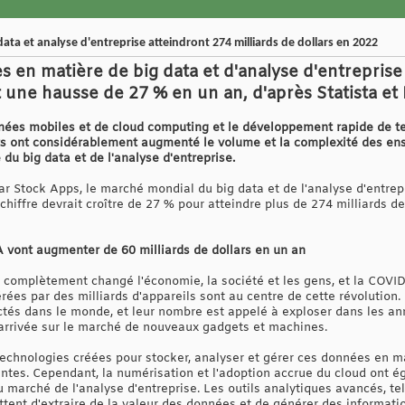
ta et analyse d'entreprise atteindront 274 milliards de dollars en 2022
 en matière de big data et d'analyse d'entreprise 
t une hausse de 27 % en un an, d'après Statista et
nées mobiles et de cloud computing et le développement rapide de tec
objets ont considérablement augmenté le volume et la complexité des e
du big data et de l'analyse d'entreprise.
r Stock Apps, le marché mondial du big data et de l'analyse d'entrep
chiffre devrait croître de 27 % pour atteindre plus de 274 milliards de 
vont augmenter de 60 milliards de dollars en un an
a complètement changé l'économie, la société et les gens, et la COVID
es par des milliards d'appareils sont au centre de cette révolution. S
ectés dans le monde, et leur nombre est appelé à exploser dans les a
'arrivée sur le marché de nouveaux gadgets et machines.
technologies créées pour stocker, analyser et gérer ces données en ma
gentes. Cependant, la numérisation et l'adoption accrue du cloud ont 
 marché de l'analyse d'entreprise. Les outils analytiques avancés, tel
ttent d'extraire de la valeur des données et de générer des informat