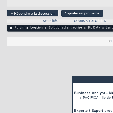
+
Signaler un problème
Répondre à la discussion
Actualités
COURS & TUTORIELS
Forum
Logiciels
Solutions d'entreprise
Big Data
Les 
«
D
Business Analyst - M
↳
PACIFICA
- Ile de
Experte / Expert prod