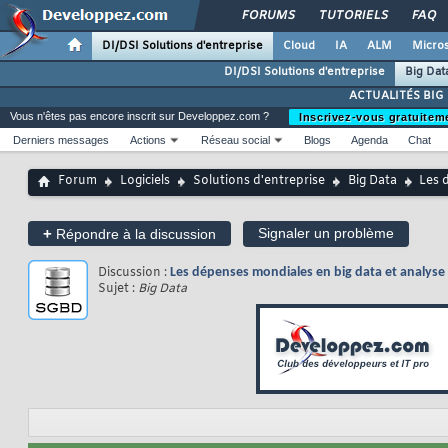
FORUMS
TUTORIELS
FAQ
DI/DSI Solutions d'entreprise
Cloud
IA
ALM
Micros
DI/DSI Solutions d'entreprise
Big Dat
ACTUALITÉS BIG
Vous n'êtes pas encore inscrit sur Developpez.com ?
Inscrivez-vous gratuitem
Derniers messages
Actions
Réseau social
Blogs
Agenda
Chat
Forum
Logiciels
Solutions d'entreprise
Big Data
Les 
+
Signaler un problème
Répondre à la discussion
Discussion :
Les dépenses mondiales en big data et analyse d
Sujet :
Big Data