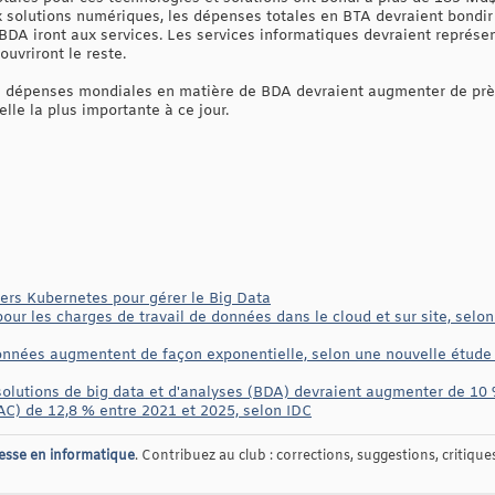
x solutions numériques, les dépenses totales en BTA devraient bondi
DA iront aux services. Les services informatiques devraient représent
ouvriront le reste.
les dépenses mondiales en matière de BDA devraient augmenter de près
le la plus importante à ce jour.
vers Kubernetes pour gérer le Big Data
ur les charges de travail de données dans le cloud et sur site, sel
onnées augmentent de façon exponentielle, selon une nouvelle étude
lutions de big data et d'analyses (BDA) devraient augmenter de 10 %
C) de 12,8 % entre 2021 et 2025, selon IDC
esse en informatique
. Contribuez au club : corrections, suggestions, critiques,