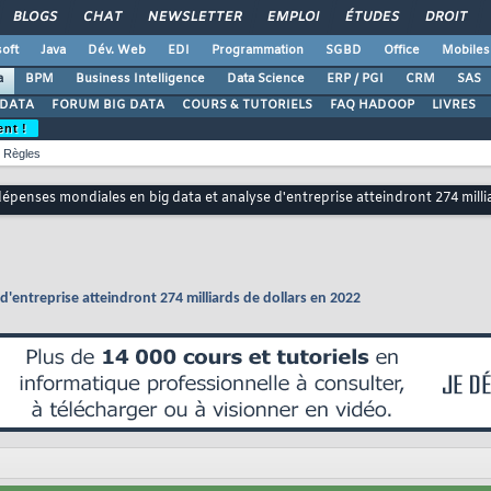
BLOGS
CHAT
NEWSLETTER
EMPLOI
ÉTUDES
DROIT
oft
Java
Dév. Web
EDI
Programmation
SGBD
Office
Mobiles
a
BPM
Business Intelligence
Data Science
ERP / PGI
CRM
SAS
 DATA
FORUM BIG DATA
COURS & TUTORIELS
FAQ HADOOP
LIVRES
ent !
Règles
dépenses mondiales en big data et analyse d'entreprise atteindront 274 milli
'entreprise atteindront 274 milliards de dollars en 2022