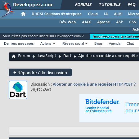
FORUMS
TUTORIELS
FAQ
DI/DSI Solutions d'entreprise
Cloud
IA
ALM
Micros
Dév. Web
AJAX
Apache
ASP
CSS
Act
Vous n'êtes pas encore inscrit sur Developpez.com ?
Inscrivez-vous gratuitem
Derniers messages
Actions
Réseau social
Blogs
Agenda
Chat
Forum
JavaScript
Dart
Ajouter un cookie à une requêt
+
Répondre à la discussion
Discussion :
Ajouter un cookie à une requête HTTP POST ?
Sujet :
Dart