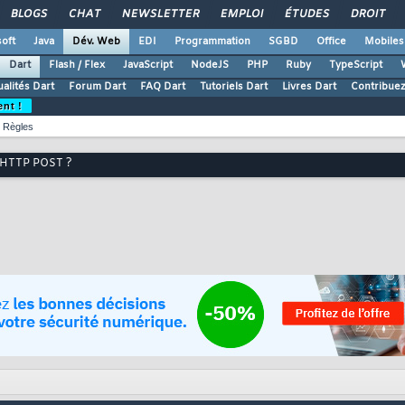
BLOGS
CHAT
NEWSLETTER
EMPLOI
ÉTUDES
DROIT
oft
Java
Dév. Web
EDI
Programmation
SGBD
Office
Mobiles
Dart
Flash / Flex
JavaScript
NodeJS
PHP
Ruby
TypeScript
ualités Dart
Forum Dart
FAQ Dart
Tutoriels Dart
Livres Dart
Contribue
ent !
Règles
e HTTP POST ?