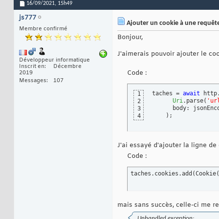
16/09/2021,
15h49
js777
Ajouter un cookie à une requêt
Membre confirmé
Bonjour,
J'aimerais pouvoir ajouter le co
Développeur informatique
Inscrit en
Décembre
Code :
2019
Messages
107
taches = 
await
 http
1
Uri
.parse
(
'ur
2
      body: jsonEnc
3
)
;
4
J'ai essayé d'ajouter la ligne de
Code :
taches.cookies.add
(
Cookie
mais sans succès, celle-ci me re
Unhandled exception: