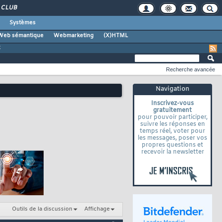
CLUB
Systèmes
Web sémantique
Webmarketing
(X)HTML
z
Recherche avancée
Navigation
Inscrivez-vous
gratuitement
pour pouvoir participer,
suivre les réponses en
temps réel, voter pour
les messages, poser vos
propres questions et
recevoir la newsletter
Outils de la discussion
Affichage