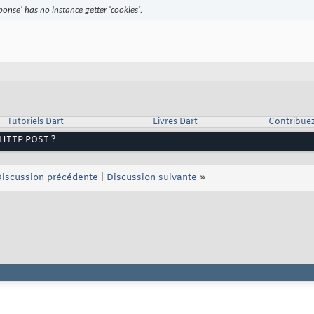
nse' has no instance getter 'cookies'.
Tutoriels Dart
Livres Dart
Contribue
e HTTP POST ?
iscussion précédente
|
Discussion suivante
»