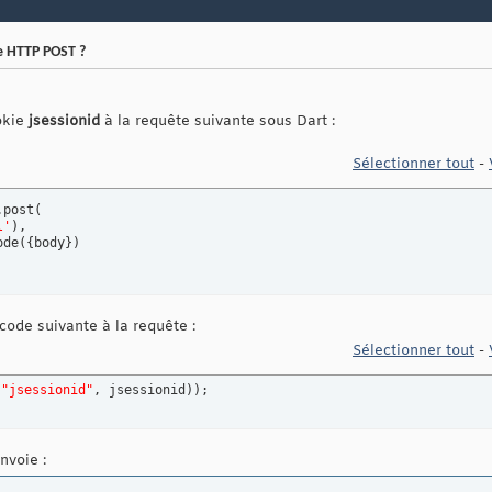
e HTTP POST ?
okie
jsessionid
à la requête suivante sous Dart :
Sélectionner tout
-
.post
(
l'
)
,

ode
(
{
body
}
)
 code suivante à la requête :
Sélectionner tout
-
(
"jsessionid"
, jsessionid
)
)
;
nvoie :