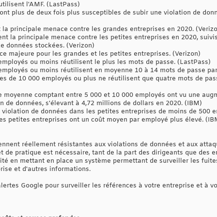
tilisent l'AMF. (LastPass)
ont plus de deux fois plus susceptibles de subir une violation de don
t la principale menace contre les grandes entreprises en 2020. (Veriz
ent la principale menace contre les petites entreprises en 2020, suivi
 de données stockées. (Verizon)
e majeure pour les grandes et les petites entreprises. (Verizon)
employés ou moins réutilisent le plus les mots de passe. (LastPass)
 employés ou moins réutilisent en moyenne 10 à 14 mots de passe pa
ses de 10 000 employés ou plus ne réutilisent que quatre mots de p
lle moyenne comptant entre 5 000 et 10 000 employés ont vu une aug
n de données, s'élevant à 4,72 millions de dollars en 2020. (IBM)
 violation de données dans les petites entreprises de moins de 500 e
les petites entreprises ont un coût moyen par employé plus élevé. (IB
ennent réellement résistantes aux violations de données et aux attaq
e pratique est nécessaire, tant de la part des dirigeants que des 
té en mettant en place un système permettant de surveiller les fuites
rise et d'autres informations.
alertes Google pour surveiller les références à votre entreprise et à 