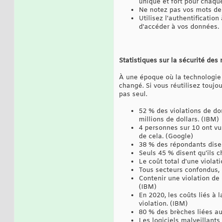
unique et fort pour chaqu
Ne notez pas vos mots de
Utilisez l'authentificati
d'accéder à vos données.
Statistiques sur la sécurité des
À une époque où la technologie 
changé. Si vous réutilisez touj
pas seul.
52 % des violations de do
millions de dollars. (IBM)
4 personnes sur 10 ont vu
de cela. (Google)
38 % des répondants disen
Seuls 45 % disent qu'ils c
Le coût total d'une viola
Tous secteurs confondus, 
Contenir une violation de
(IBM)
En 2020, les coûts liés à
violation. (IBM)
80 % des brèches liées au 
Les logiciels malveillant