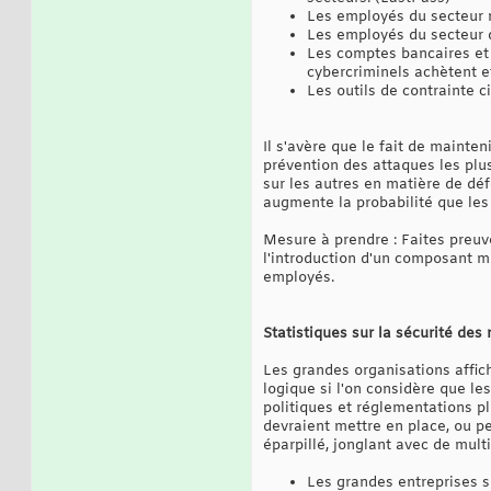
Les employés du secteur n
Les employés du secteur d
Les comptes bancaires et 
cybercriminels achètent e
Les outils de contrainte 
Il s'avère que le fait de mainte
prévention des attaques les plu
sur les autres en matière de déf
augmente la probabilité que les 
Mesure à prendre : Faites preuv
l'introduction d'un composant mo
employés.
Statistiques sur la sécurité des 
Les grandes organisations affic
logique si l'on considère que l
politiques et réglementations pl
devraient mettre en place, ou p
éparpillé, jonglant avec de mult
Les grandes entreprises so