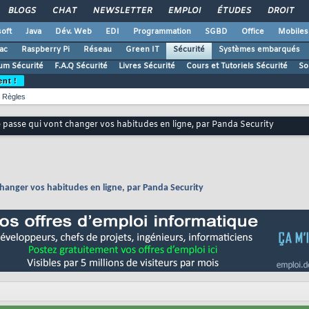
BLOGS
CHAT
NEWSLETTER
EMPLOI
ÉTUDES
DROIT
oft
Java
Dév. Web
EDI
Programmation
SGBD
Office
Mobiles
ac
Raspberry Pi
Réseau
Green IT
Sécurité
Systèmes embarqués
um Sécurité
F.A.Q Sécurité
Livres Sécurité
Cours et Tutoriels Sécurité
So
ent !
Règles
de passe qui vont changer vos habitudes en ligne, par Panda Security
changer vos habitudes en ligne, par Panda Security