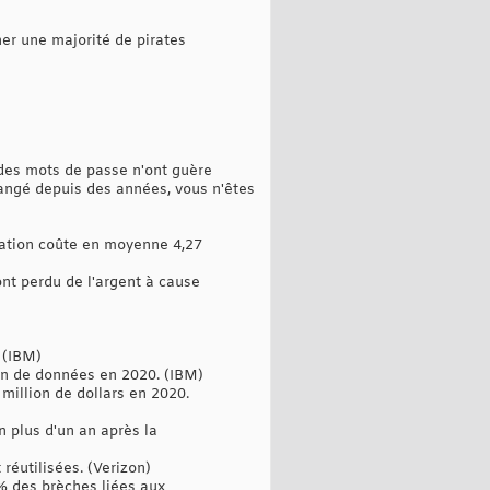
her une majorité de pirates
 des mots de passe n'ont guère
hangé depuis des années, vous n'êtes
lation coûte en moyenne 4,27
nt perdu de l'argent à cause
 (IBM)
ion de données en 2020. (IBM)
illion de dollars en 2020.
n plus d'un an après la
réutilisées. (Verizon)
 % des brèches liées aux