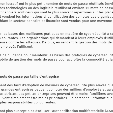
on lucratif ont le plus petit nombre de mots de passe réutilisés (en
es technologies ou des logiciels réutilisent environ 15 mots de pas
financiers sont ceux qui sont le plus souvent répertoriés sur les pla
t vendent les informations d'identification des comptes des organisat
ciblant le secteur bancaire et financier sont vendus pour une moyenne
nir les bases des meilleures pratiques en matière de cybersécurité a s
s courantes. Les organisations qui demandent à leurs employés d'util
ense contre les attaques. De plus, en rendant la gestion des mots de 
employés l'utilisent.
e de diligence pour maintenir les bases des pratiques de cybersécurit
bile de gestion des mots de passe pour accroître la commodité et la fa
mots de passe par taille d'entreprise
hent des taux d'adoption de mesures de cybersécurité plus élevés que 
es grandes entreprises peuvent compter des milliers d'employés et qu'
us strictes. Les petites entreprises peuvent être moins familières av
euvent simplement être moins prioritaires - le personnel informatique
iples responsabilités concurrentes.
nt plus susceptibles d'utiliser l'authentification multifactorielle (A