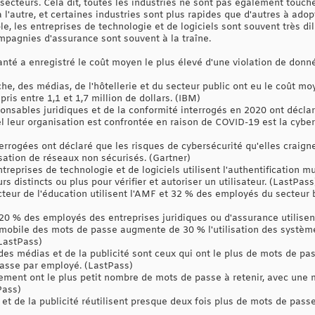
secteurs. Cela dit, toutes les industries ne sont pas également touch
l'autre, et certaines industries sont plus rapides que d'autres à ado
e, les entreprises de technologie et de logiciels sont souvent très d
ompagnies d'assurance sont souvent à la traîne.
nté a enregistré le coût moyen le plus élevé d'une violation de donné
he, des médias, de l'hôtellerie et du secteur public ont eu le coût moy
ris entre 1,1 et 1,7 million de dollars. (IBM)
onsables juridiques et de la conformité interrogés en 2020 ont déclar
l leur organisation est confrontée en raison de COVID-19 est la cybers
rogées ont déclaré que les risques de cybersécurité qu'elles craigne
lisation de réseaux non sécurisés. (Gartner)
eprises de technologie et de logiciels utilisent l'authentification mu
urs distincts ou plus pour vérifier et autoriser un utilisateur. (LastPass
eur de l'éducation utilisent l'AMF et 32 % des employés du secteur ba
 20 % des employés des entreprises juridiques ou d'assurance utilisen
n mobile des mots de passe augmente de 30 % l'utilisation des systè
LastPass)
es médias et de la publicité sont ceux qui ont le plus de mots de pas
sse par employé. (LastPass)
ment ont le plus petit nombre de mots de passe à retenir, avec une
Pass)
t de la publicité réutilisent presque deux fois plus de mots de pass