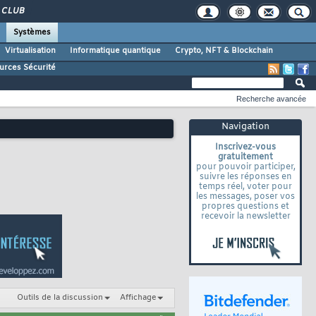
CLUB
Systèmes
Virtualisation
Informatique quantique
Crypto, NFT & Blockchain
urces Sécurité
Recherche avancée
Navigation
Inscrivez-vous
gratuitement
pour pouvoir participer,
suivre les réponses en
temps réel, voter pour
les messages, poser vos
propres questions et
recevoir la newsletter
Outils de la discussion
Affichage