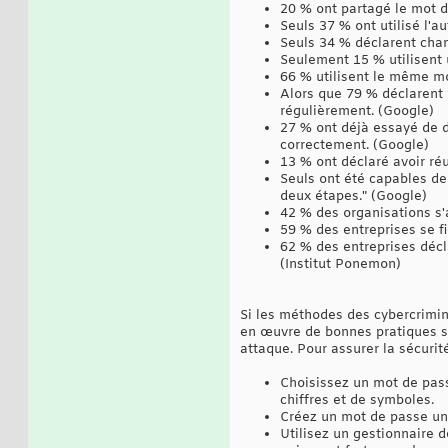
20 % ont partagé le mot 
Seuls 37 % ont utilisé l'a
Seuls 34 % déclarent cha
Seulement 15 % utilisent 
66 % utilisent le même mo
Alors que 79 % déclarent q
régulièrement. (Google)
27 % ont déjà essayé de d
correctement. (Google)
13 % ont déclaré avoir ré
Seuls ont été capables de
deux étapes." (Google)
42 % des organisations s'
59 % des entreprises se f
62 % des entreprises décl
(Institut Ponemon)
Si les méthodes des cybercrimi
en œuvre de bonnes pratiques si
attaque. Pour assurer la sécurit
Choisissez un mot de pas
chiffres et de symboles.
Créez un mot de passe uni
Utilisez un gestionnaire 