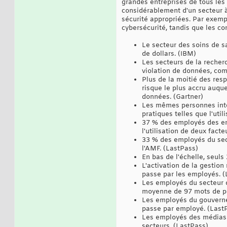
grandes entreprises de tous les 
considérablement d'un secteur à 
sécurité appropriées. Par exempl
cybersécurité, tandis que les c
Le secteur des soins de sa
de dollars. (IBM)
Les secteurs de la recherc
violation de données, comp
Plus de la moitié des resp
risque le plus accru auque
données. (Gartner)
Les mêmes personnes inter
pratiques telles que l'uti
37 % des employés des entr
l'utilisation de deux facte
33 % des employés du sect
l'AMF. (LastPass)
En bas de l'échelle, seuls
L'activation de la gestio
passe par les employés. (
Les employés du secteur d
moyenne de 97 mots de pa
Les employés du gouverne
passe par employé. (Last
Les employés des médias e
secteurs. (LastPass)