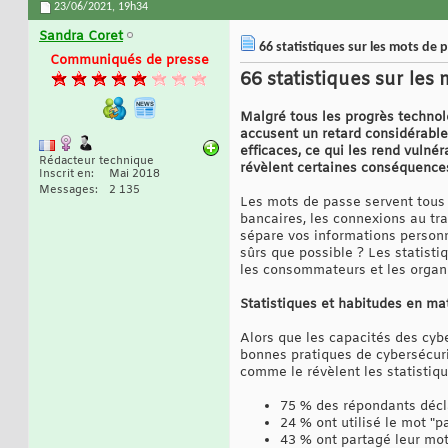
23/06/2021,
19h34
Sandra Coret
66 statistiques sur les mots de 
Communiqués de presse
66 statistiques sur les
Malgré tous les progrès technolo
accusent un retard considérable
efficaces, ce qui les rend vulné
Rédacteur technique
révèlent certaines conséquences
Inscrit en
Mai 2018
Messages
2 135
Les mots de passe servent tous 
bancaires, les connexions au tr
sépare vos informations personne
sûrs que possible ? Les statist
les consommateurs et les organi
Statistiques et habitudes en ma
Alors que les capacités des cyb
bonnes pratiques de cybersécuri
comme le révèlent les statistiqu
75 % des répondants décla
24 % ont utilisé le mot 
43 % ont partagé leur mot