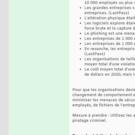
10 000 employés ou plus u
Les grandes entreprises s
entreprises. (LastPass)
L'altération physique étai
Les logiciels espions étai
force brute et la capture
Le phishing est une menac
Les entreprises de 1 000 
Les entreprises de 1 000
En revanche, les entrepri
(LastPass)
Les organisations de tai
moyen total d'une violatio
Le coût moyen total d'une
de dollars en 2020, mais 
Pour que les organisations devi
changement de comportement et d
minimiser les menaces de sécuri
employés, de fichiers de l'entrep
Mesure à prendre : Utilisez les 
piratage criminel.