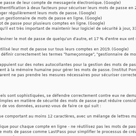
de passe de leur compte de messagerie électronique. (Google)
uthentification à deux facteurs pour sécuriser leurs mots de passe en
nger régulièrement leurs mots de passe. (Google)
un gestionnaire de mots de passe en ligne. (Google)
t de passe pour plusieurs comptes en ligne. (Google)
u'il est très important de maintenir leur logiciel de sécurité à jour, 3
eviner le mot de passe de quelqu'un d'autre, et 17 % d'entre eux ont 
utilisé leur mot de passe sur tous leurs comptes en 2019. (Google)
 définir correctement les termes "hameçonnage", "gestionnaire de mot
appuient sur des notes autocollantes pour la gestion des mots de pas
ient à la mémoire humaine pour gérer les mots de passe. (Institut P
arent ne pas prendre les mesures nécessaires pour sécuriser correc
nels sont sophistiquées, se défendre correctement contre eux ne dem
mples en matière de sécurité des mots de passe peut réduire consid
é de vos données, assurez-vous de faire ce qui suit :
se comportant au moins 12 caractères, avec un mélange de lettres ma
que pour chaque compte en ligne - ne réutilisez pas les mots de pas
de mots de passe comme LastPass pour simplifier le processus de cré