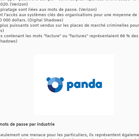
2020. (Verizon)
piratage sont liées aux mots de passe. (Verizon)
t l'accès aux systèmes clés des organisations pour une moyenne de 3
0 000 dollars. (Digital Shadows)
s plus puissants sont vendus sur les places de marché criminelles pou
s)
s contenant les mots "facture" ou "factures" représentaient 66 % des 
 Shadows)
 mots de passe par industrie
seulement une menace pour les particuliers, ils représentent égaleme