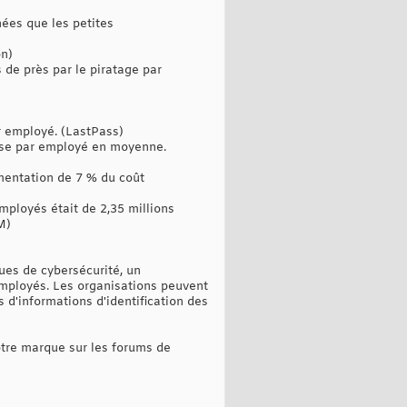
nées que les petites
on)
s de près par le piratage par
r employé. (LastPass)
asse par employé en moyenne.
mentation de 7 % du coût
mployés était de 2,35 millions
M)
ues de cybersécurité, un
employés. Les organisations peuvent
 d'informations d'identification des
votre marque sur les forums de