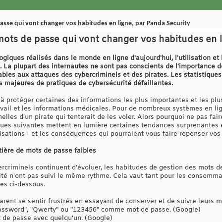
passe qui vont changer vos habitudes en ligne, par Panda Security
 mots de passe qui vont changer vos habitudes en 
giques réalisés dans le monde en ligne d'aujourd'hui, l'utilisation et
. La plupart des internautes ne sont pas conscients de l'importance d
rables aux attaques des cybercriminels et des pirates. Les statistique
 majeures de pratiques de cybersécurité défaillantes.
à protéger certaines des informations les plus importantes et les plu
avail et les informations médicales. Pour de nombreux systèmes en lig
lles d'un pirate qui tenterait de les voler. Alors pourquoi ne pas fair
iques suivantes mettent en lumière certaines tendances surprenantes
sations - et les conséquences qui pourraient vous faire repenser vos 
tière de mots de passe faibles
ercriminels continuent d'évoluer, les habitudes de gestion des mots 
té n'ont pas suivi le même rythme. Cela vaut tant pour les consommat
es ci-dessous.
rent se sentir frustrés en essayant de conserver et de suivre leurs 
"password", "Qwerty" ou "123456" comme mot de passe. (Google)
 de passe avec quelqu'un. (Google)