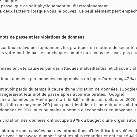
e compte.
 passe, que ce soit physiquement ou électroniquement.
on à deux facteurs lorsque vous le pouvez. Ce seul élément peut empêc
 mots de passe et les violations de données
continue d'évoluer rapidement, les pratiques en matière de sécurité
ours votre mot de passe sur chaque compte ou si vous ne l'avez pas c
nnées ont été causées par des attaques malveillantes, et chaque vio
 leurs données personnelles compromises en ligne. Parmi eux, 47 % o
t avoir perdu du temps à cause d'une violation de données. (Google)
hangeraient leur mot de passe après avoir été piratés. (Google)
tion de données en Amérique était de 8,64 millions de dollars en 2020.
il a fallu en moyenne 280 jours pour identifier et contenir une violat
 données en 200 jours ou moins a permis d'économiser en moyenne 1 m
 la violation des données ont occupé 39 % du budget d'une organisatio
piratage sont causées par des informations d'identification volées et 
s de type " password dumper " sont les plus répandus et ont causé 40