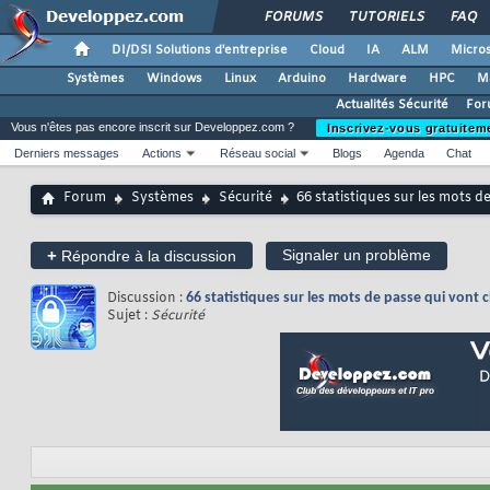
FORUMS
TUTORIELS
FAQ
DI/DSI Solutions d'entreprise
Cloud
IA
ALM
Micros
Systèmes
Windows
Linux
Arduino
Hardware
HPC
M
Actualités Sécurité
For
Vous n'êtes pas encore inscrit sur Developpez.com ?
Inscrivez-vous gratuitem
Derniers messages
Actions
Réseau social
Blogs
Agenda
Chat
Forum
Systèmes
Sécurité
66 statistiques sur les mots 
+
Signaler un problème
Répondre à la discussion
Discussion :
66 statistiques sur les mots de passe qui vont 
Sujet :
Sécurité