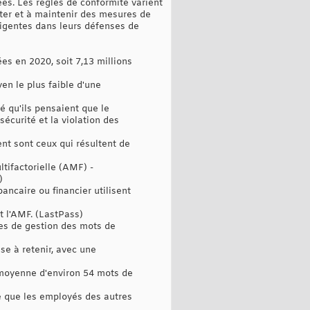
ées. Les règles de conformité varient
pter et à maintenir des mesures de
iligentes dans leurs défenses de
es en 2020, soit 7,13 millions
en le plus faible d'une
é qu'ils pensaient que le
écurité et la violation des
nt sont ceux qui résultent de
ltifactorielle (AMF) -
)
ncaire ou financier utilisent
t l'AMF. (LastPass)
mes de gestion des mots de
se à retenir, avec une
 moyenne d'environ 54 mots de
e que les employés des autres