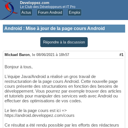
Developpez.com
Le Club des Développeurs et IT Pro
Actus
Forum Android
Emploi
Android
:
Mise à jour de la page cours Android
Répondre à la discussion
Mickael Baron
,
le 08/06/2021 à 18h57
#1
Bonjour à tous,
L'équipe Java/Android a réalisé un gros travail de
restructuration de la page cours Android. Cette nouvelle page
cours présente des structurations en fonction des besoins de
développement. Vous pourrez par exemple trouver des articles
et tutoriels pour manipuler des services web avec Android ou
effectuer des optimisations de vos codes.
Le lien de la page cours est ici =>
https://android.developpez.com/cours
Ce résultat a été rendu possible par les efforts des rédacteurs