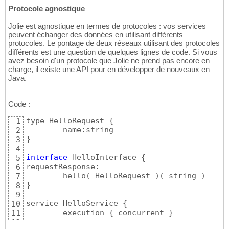
24
Protocole agnostique
oneWay: 
// Asynchronous
25
	sendMessage
(
 SendMessageRequestType 
26
Jolie est agnostique en termes de protocoles : vos services
}
27
peuvent échanger des données en utilisant différents
protocoles. Le pontage de deux réseaux utilisant des protocoles
différents est une question de quelques lignes de code. Si vous
avez besoin d'un protocole que Jolie ne prend pas encore en
charge, il existe une API pour en développer de nouveaux en
Java.
Code :
type HelloRequest 
{
1
2
}
3
4
interface
 HelloInterface 
{
5
requestResponse:

6
	hello
(
 HelloRequest 
)
(
 string 
)
7
}
8
9
service HelloService 
{
10
	execution 
{
 concurrent 
}
11
12