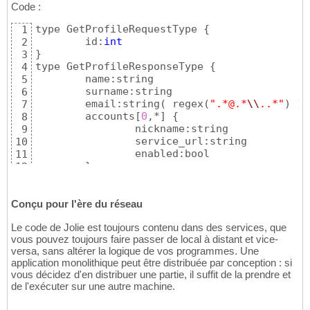
Code :
type GetProfileRequestType 
{
1
	id:
int
2
}
3
type GetProfileResponseType 
{
4
	name:string

5
	surname:string

6
	email:string
(
 regex
(
".*@.*
\\
..*"
)
)
7
	accounts
[
0
,*
]
{
8
		nickname:string

9
		service_url:string

10
		enabled:bool

11
}
12
	ranking:
int
(
 ranges
(
[
1
,
5
]
)
)
13
}
14
Conçu pour l'ère du réseau
15
type SendMessageRequestType 
{
16
Le code de Jolie est toujours contenu dans des services, que
	id:
int
17
vous pouvez toujours faire passer de local à distant et vice-
	message:string
(
 length
(
[
0
,
250
]
)
)
18
versa, sans altérer la logique de vos programmes. Une
}
19
application monolithique peut être distribuée par conception : si
20
vous décidez d'en distribuer une partie, il suffit de la prendre et
interface
 ProfileInterface 
{
21
de l'exécuter sur une autre machine.
requestResponse: 
// Synchronous RPC
22
	getProfile
(
 GetProfileRequestType 
)
(
23