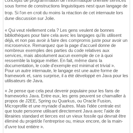
concepts de programmation de l'informatique orientée services
sous forme de constructions linguistiques nest quun langage de
trop. Si l'on en croit du moins la réaction de cet internaute lors
dune discussion sur Jolie.
« Qui veut réellement cela ? Les gens veulent de bonnes
bibliothèques pour faire cela avec les langages qu'ils utilisent
déjà, et non pas avoir à faire des compromis juste pour avoir un
microservice. Remarquez que la page d'accueil donne de
nombreux exemples des parties du code relatives aux
services, mais absolument aucun exemple de ce à quoi
ressemble la logique métier. En fait, même dans la
documentation, le code d'exemple est minimal et trivial ».
Pour un autre internaute, le langage est une autre forme de
framework et, sans surprise, il a été développé en Java pour les
utilisateurs de Java.
« Je pense que cela peut devenir populaire pour les fans de
frameworks Java. Entre eux, les gens peuvent se chamailler à
propos de J2EE, Spring ou Quarkus, ou Oracle Fusion,
Microprofile et une myriade d'autres. Mais l'idée centrale est
que toute personne utilisant directement Java avec l'aide de
librairies standard et tierces est un vieux fossile qui devrait être
éliminé du projet/de l'entreprise ou, mieux encore, de la main-
d'uvre tout entière ».