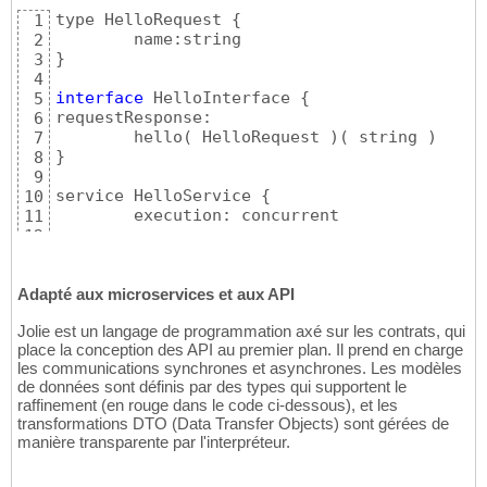
type HelloRequest 
{
1
2
}
3
4
interface
 HelloInterface 
{
5
requestResponse:

6
	hello
(
 HelloRequest 
)
(
 string 
)
7
}
8
9
service HelloService 
{
10
	execution: concurrent

11
12
	inputPort HelloService 
{
13
		location: 
"socket://localhos
14
		protocol: http 
{
 format = 
"j
Adapté aux microservices et aux API
15
		interfaces: HelloInterface

16
Jolie est un langage de programmation axé sur les contrats, qui
}
17
place la conception des API au premier plan. Il prend en charge
18
les communications synchrones et asynchrones. Les modèles
	main 
{
19
de données sont définis par des types qui supportent le
		hello
(
 request 
)
(
 response 
)
20
raffinement (en rouge dans le code ci-dessous), et les
			response = 
"Hello "
 
21
transformations DTO (Data Transfer Objects) sont gérées de
}
22
manière transparente par l'interpréteur.
}
23
}
24