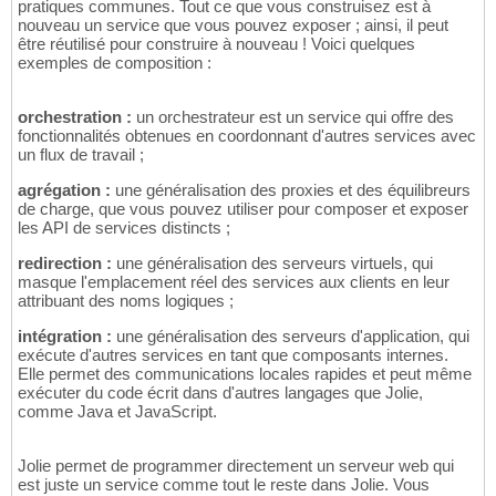
pratiques communes. Tout ce que vous construisez est à
}
19
nouveau un service que vous pouvez exposer ; ainsi, il peut
    |

20
être réutilisé pour construire à nouveau ! Voici quelques
throw
(
 a_fault 
)
21
exemples de composition :
}
22
orchestration :
un orchestrateur est un service qui offre des
fonctionnalités obtenues en coordonnant d'autres services avec
un flux de travail ;
agrégation :
une généralisation des proxies et des équilibreurs
de charge, que vous pouvez utiliser pour composer et exposer
les API de services distincts ;
redirection :
une généralisation des serveurs virtuels, qui
masque l'emplacement réel des services aux clients en leur
attribuant des noms logiques ;
intégration :
une généralisation des serveurs d'application, qui
exécute d'autres services en tant que composants internes.
Elle permet des communications locales rapides et peut même
exécuter du code écrit dans d'autres langages que Jolie,
comme Java et JavaScript.
Jolie permet de programmer directement un serveur web qui
est juste un service comme tout le reste dans Jolie. Vous