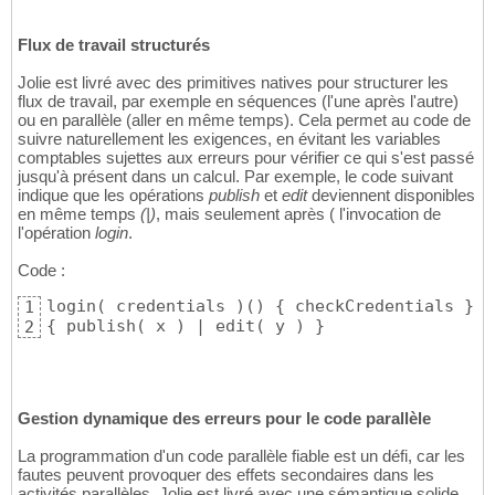
	inputPort HelloServiceHTTP 
{
13
		location: 
"socket://localost
14
		protocol: http 
{
 format = 
"j
Flux de travail structurés
15
		interfaces: HelloInterface

16
Jolie est livré avec des primitives natives pour structurer les
}
17
flux de travail, par exemple en séquences (l'une après l'autre)
18
ou en parallèle (aller en même temps). Cela permet au code de
	inputPort HelloServiceSOAP 
{
19
suivre naturellement les exigences, en évitant les variables
		location: 
"socket://localost
20
comptables sujettes aux erreurs pour vérifier ce qui s'est passé
		protocol: soap 
{
21
jusqu'à présent dans un calcul. Par exemple, le code suivant
			wsdl = 
"myWsdl.wsdl"
22
indique que les opérations
publish
et
edit
deviennent disponibles
			wsdl.port = 
"MyServi
23
en même temps
(|)
, mais seulement après (
l'invocation de
}
24
l'opération
login
.
		interfaces: HelloInterface

25
}
26
Code :
27
	inputPort HelloServiceSODEP 
{
28
login
(
 credentials 
)
(
)
{
 checkCredentials 
}
1
		location: 
"socket://localost
29
{
 publish
(
 x 
)
 | edit
(
 y 
)
}
2
		protocol: sodep 

30
		interfaces: HelloInterface

31
}
32
33
Gestion dynamique des erreurs pour le code parallèle
	main 
{
34
// This can now be reached t
35
La programmation d'un code parallèle fiable est un défi, car les
		hello
(
 request 
)
(
 response 
)
36
fautes peuvent provoquer des effets secondaires dans les
			response = 
"Hello "
 
37
activités parallèles. Jolie est livré avec une sémantique solide