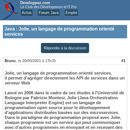
Developpez.com
Le Club des Développeurs et IT Pro
Actus
Forum Java
Emploi
Java
:
Jolie, un langage de programmation orienté
services
Répondre à la discussion
Bruno
,
le 20/05/2021 à 17h35
#1
Jolie, un langage de programmation orienté services,
il permet d'agréger directement les API de services dans un
serveur Web
Lancé en 2006 dans le cadre de ses études à l'Université de
Bologne par Fabrizio Montesi, Jolie (Java Orchestration
Language Interpreter Engine) est un langage de
programmation open source pour le développement
d'applications distribuées basées sur des microservices.
Dans le paradigme de programmation proposé avec Jolie,
chaque programme est un service qui peut communiquer
avec d'autres programmes en envoyant et en recevant des