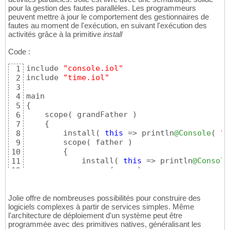
}
38
pour la gestion des fautes parallèles. Les programmeurs
}
39
peuvent mettre à jour le comportement des gestionnaires de
}
40
fautes au moment de l'exécution, en suivant l'exécution des
activités grâce à la primitive
install
Code :
include 
"console.iol"
1
include 
"time.iol"
2
3
4
{
5
    scope
(
 grandFather 
)
6
{
7
        install
(
this
 => println
@Console
(
"r
8
        scope
(
 father 
)
9
{
10
            install
(
this
 => println
@Console
11
            scope 
(
 son 
)
12
{
13
                install
(
this
 => println
@Con
14
                sleep
@Time
(
500
)
(
)
;

Jolie offre de nombreuses possibilités pour construire des
15
logiciels complexes à partir de services simples. Même
                println
@Console
(
"Son's code
16
l'architecture de déploiement d'un système peut être
}
17
programmée avec des primitives natives, généralisant les
}
18