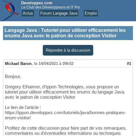
Developpez.com
Le Club des Développeurs et IT Pro
Actus
Forum Langage Java
Emploi
Langage Java
:
Tutoriel pour utiliser efficacement les
enums Java avec le patron de conception Visitor
Répondre à la discussion
Mickael Baron
,
le 14/04/2021 à 09h52
#1
Bonjour,
Gregory Elhaimer, d'Ippon Technologies, vous propose un
tutoriel pour utiliser efficacement les enums du langage Java
avec le patron de conception Visitor
Le lien de l'article :
https://ippon.developpez.com/tutoriels/java/bonnes-pratiques-
enum-visitor/
Profitez de cette discussion pour faire part de vos remarques,
commentaires ou d'éventuelles informations ou techniques