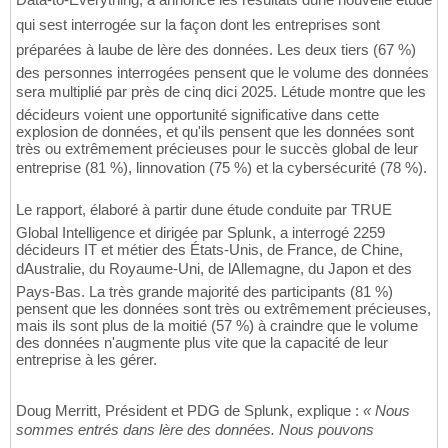
qui sest interrogée sur la façon dont les entreprises sont
préparées à laube de lère des données. Les deux tiers (67 %)
des personnes interrogées pensent que le volume des données
sera multiplié par près de cinq dici 2025. Létude montre que les
décideurs voient une opportunité significative dans cette
explosion de données, et qu'ils pensent que les données sont
très ou extrêmement précieuses pour le succès global de leur
entreprise (81 %), linnovation (75 %) et la cybersécurité (78 %).
Le rapport, élaboré à partir dune étude conduite par TRUE
Global Intelligence et dirigée par Splunk, a interrogé 2259
décideurs IT et métier des États-Unis, de France, de Chine,
dAustralie, du Royaume-Uni, de lAllemagne, du Japon et des
Pays-Bas. La très grande majorité des participants (81 %)
pensent que les données sont très ou extrêmement précieuses,
mais ils sont plus de la moitié (57 %) à craindre que le volume
des données n'augmente plus vite que la capacité de leur
entreprise à les gérer.
Doug Merritt, Président et PDG de Splunk, explique :
« Nous
sommes entrés dans lère des données. Nous pouvons