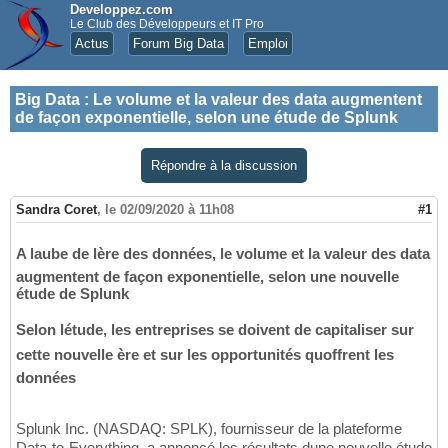
Developpez.com
Le Club des Développeurs et IT Pro
Actus
Forum Big Data
Emploi
Big Data
:
Le volume et la valeur des data augmentent
de façon exponentielle, selon une étude de Splunk
Répondre à la discussion
Sandra Coret
,
le 02/09/2020 à 11h08
#1
A laube de lère des données, le volume et la valeur des data
augmentent de façon exponentielle, selon une nouvelle
étude de Splunk
Selon létude, les entreprises se doivent de capitaliser sur
cette nouvelle ère et sur les opportunités quoffrent les
données
Splunk Inc. (NASDAQ: SPLK), fournisseur de la plateforme
Data-to-Everything, a annoncé les résultats dune nouvelle étude