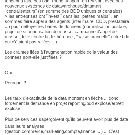
tendent à faire des bdd "mono support" en révisant avec des
nouveaux systèmes de datawarehouse/datamart
"centralisateurs" (en somme des BDD uniques et centrales)
> les entreprises ont "investi" dans les "petites maibs" , en
sommes faire appel à des agents (intérimaire, CDD, prestataire
...) pour nettoyer les bases de données (normalisation postale,
projet de scannerisation de masse, campagne d'appel de
masse , lutte contre la déshérence , "saisie manuelle" entre bdd
qui n'étaient pas reliées ...)
Les craintes liées à l'augmentation rapide de la valeur des
données sont-elle justifiées ?
Oui
Pourquoi ?
Les taux d'exactitude de la data montent en flèche ... donc
forcement la demande en projet reporting/bdd explose/erp/etl
explose !
Plus de services saperçoivent qu'ils peuvent avoir plus de data
dans leurs analyses
(gestion,commerce,marketing,compta,finance ... ) ... C'est