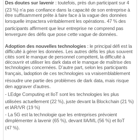
Des doutes sur lavenir
: toutefois, près dun participant sur 4
(23 %) n'a pas confiance dans la capacité de son entreprise à
être suffisamment prête à faire face à la vague des données
lorsquelle impactera véritablement les opérations. 47 % des
participants affirment que leur entreprise ne comprend pas
lenvergure des défis que pose cette vague de données.
Adoption des nouvelles technologies
: le principal défi est la
difficulté à gérer les données. Les autres défis les plus souvent
cités sont le manque de personnel compétent, la difficulté à
découvrir et utiliser les dark data et le manque de maîtrise des
technologies concernées. D'autre part, selon les participants
français, ladoption de ces technologies va vraisemblablement
résoudre une partie des problèmes de dark data, mais risque
den aggraver d'autres.
- LEdge Computing et lIoT sont les technologies les plus
utilisées actuellement (22 %), juste devant la Blockchain (21 %)
et lAR/VR (19 %)
- La 5G est la technologie que les entreprises prévoient
dimplémenter à lavenir (65 %), devant lIA/ML (56 %) et lIoT
(47 %).