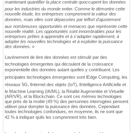
maintenant quantifier la place centrale quoccupent les données
pour les industries du monde entier. Comme le démontre cette
nouvelle étude, les entreprises comprennent la valeur des
données, mais elles sont dépassées par leffort d'ajustement
aux nombreuses opportunités et menaces que représente cette
nouvelle réalité. Les opportunités sont innombrables pour les
entreprises prêtes à apprendre et à s'adapter rapidement, à
adopter les nouvelles technologies et à exploiter la puissance
des données. »
Lavènement de lère des données est stimulé par des
technologies émergentes qui découlent de la croissance
exponentielle des données autant quelles y contribuent. Les
principales technologies émergentes sont lEdge Computing, les
réseaux 5G, lInternet des objets (IoT), lIntelligence Artificielle et
le Machine Learning (IA/ML), la Réalité Augmentée et Virtuelle
(AR/VR), et la Blockchain. Ce sont ces mêmes technologies
que près de la moitié (49 %) des personnes interrogées pensent
utiliser pour dompter la puissance des données. Cependant
toutes technologies confondues, en moyenne, ils ne sont que
42 % à indiquer quils les comprennent très bien.