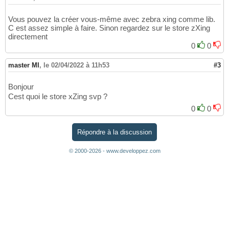
Vous pouvez la créer vous-même avec zebra xing comme lib.
C est assez simple à faire. Sinon regardez sur le store zXing
directement
0
0
master MI
,
le 02/04/2022 à 11h53
#3
Bonjour
Cest quoi le store xZing svp ?
0
0
Répondre à la discussion
© 2000-2026 - www.developpez.com