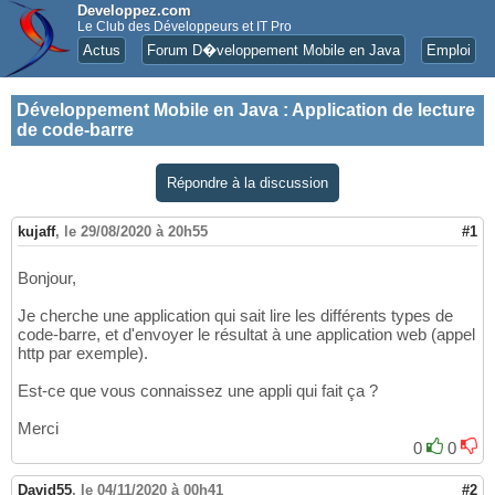
Developpez.com
Le Club des Développeurs et IT Pro
Actus
Forum D�veloppement Mobile en Java
Emploi
Développement Mobile en Java
:
Application de lecture
de code-barre
Répondre à la discussion
kujaff
,
le 29/08/2020 à 20h55
#1
Bonjour,
Je cherche une application qui sait lire les différents types de
code-barre, et d'envoyer le résultat à une application web (appel
http par exemple).
Est-ce que vous connaissez une appli qui fait ça ?
Merci
0
0
David55
,
le 04/11/2020 à 00h41
#2