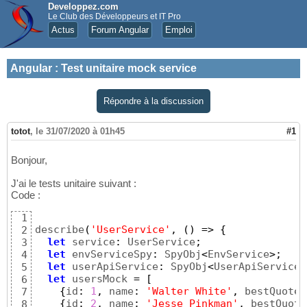
Developpez.com
Le Club des Développeurs et IT Pro
Actus
Forum Angular
Emploi
Angular
:
Test unitaire mock service
Répondre à la discussion
totot
,
le 31/07/2020 à 01h45
#1
Bonjour,
J'ai le tests unitaire suivant :
Code :
1
describe
(
'UserService'
,
(
)
=>
{
2
let
 service
:
 UserService
;
3
let
 envServiceSpy
:
 SpyObj
<
EnvService
>;
4
let
 userApiService
:
 SpyObj
<
UserApiService
>
5
let
 usersMock 
=
[
6
{
id
:
1
,
 name
:
'Walter White'
,
 bestQuote
:
7
{
id
:
2
,
 name
:
'Jesse Pinkman'
,
 bestQuote
8