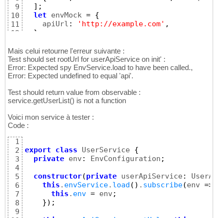
]
;
9
let
 envMock 
=
{
10
    apiUrl
:
'http://example.com'
,
11
}
;
12
13
  beforeEach
(
(
)
=>
{
14
Mais celui retourne l'erreur suivante :
// It is a good idea to re-initiate the 
Test should set rootUrl for userApiService on init' :
15
Error: Expected spy EnvService.load to have been called.,
// That way you also do not need to call
16
Error: Expected undefined to equal 'api'.
    envServiceSpy 
=
 createSpyObj
(
'EnvService
17
    envServiceSpy.
load
.
and
.
returnValue
(
of
(
en
18
Test should return value from observable :
19
service.getUserList() is not a function
    userApiService 
=
 createSpyObj
(
'UserApiSe
20
    userApiService.
getUsers
.
and
.
returnValue
(
21
Voici mon service à tester :
22
Code :
    TestBed.
configureTestingModule
(
{
23
      providers
:
[
24
1
        UserService
,
25
export
class
 UserService 
{
2
{
provide
:
 EnvService
,
 useValue
:
 envS
26
private
 env
:
 EnvConfiguration
;
3
{
provide
:
 UserApiService
,
 useValue
:
 
27
4
]
,
28
constructor
(
private
 userApiService
:
 UserAp
5
}
)
;
29
this
.
envService
.
load
(
)
.
subscribe
(
env 
=>
6
30
this
.
env
=
 env
;
7
    service 
=
 TestBed.
inject
(
UserService
)
;
31
}
)
;
8
}
)
;
32
9
33