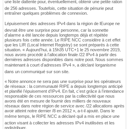
une liste dattente pour, éventuellement, obtenir une petite ration
de 256 adresses. Toutefois, cette situation de pénurie peut
entraîner quelques problèmes de connexion.
Lépuisement des adresses IPv4 dans la région de lEurope ne
devrait être une surprise pour personne, car la sonnette
d'alarme a été lancée depuis longtemps déjà et répétée
plusieurs fois cette année. Le RIPE NCC considère à cet effet
que les LIR (Local Internet Registry) se sont préparés à cette
situation. « Aujourd'hui, à 15h35 UTC+1 le 25 novembre 2019,
nous avons procédé à l'allocation finale /22 IPv4 à partir des
dernières adresses disponibles dans notre pool. Nous sommes
maintenant à court d'adresses IPv4 », a déclaré lorganisme
dans un communiqué sur son site.
« Notre annonce ne sera pas une surprise pour les opérateurs
de réseaux : la communauté RIPE a depuis longtemps anticipé
et planifié l'épuisement d'IPv4. En fait, c'est grâce à l'intendance
responsable de ces ressources par la collectivité que nous
avons été en mesure de fournir des milliers de nouveaux
réseaux dans notre région de service avec /22 allocations après
avoir atteint notre dernier /8 en 2012 », a-t-il ajouté. Dans le
même temps, le RIPE NCC a déclaré quil a mis en place une
action visant à collecter les adresses IPv4 inutilisées et les
redistribuer.