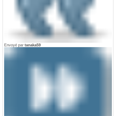
Envoyé par
tanaka59