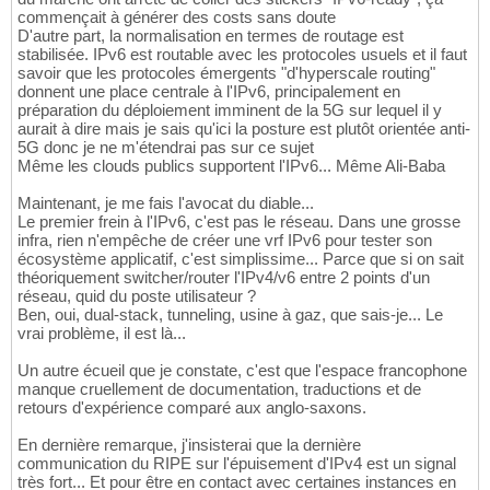
commençait à générer des costs sans doute
D'autre part, la normalisation en termes de routage est
stabilisée. IPv6 est routable avec les protocoles usuels et il faut
savoir que les protocoles émergents "d'hyperscale routing"
donnent une place centrale à l'IPv6, principalement en
préparation du déploiement imminent de la 5G sur lequel il y
aurait à dire mais je sais qu'ici la posture est plutôt orientée anti-
5G donc je ne m'étendrai pas sur ce sujet
Même les clouds publics supportent l'IPv6... Même Ali-Baba
Maintenant, je me fais l'avocat du diable...
Le premier frein à l'IPv6, c'est pas le réseau. Dans une grosse
infra, rien n'empêche de créer une vrf IPv6 pour tester son
écosystème applicatif, c'est simplissime... Parce que si on sait
théoriquement switcher/router l'IPv4/v6 entre 2 points d'un
réseau, quid du poste utilisateur ?
Ben, oui, dual-stack, tunneling, usine à gaz, que sais-je... Le
vrai problème, il est là...
Un autre écueil que je constate, c'est que l'espace francophone
manque cruellement de documentation, traductions et de
retours d'expérience comparé aux anglo-saxons.
En dernière remarque, j'insisterai que la dernière
communication du RIPE sur l'épuisement d'IPv4 est un signal
très fort... Et pour être en contact avec certaines instances en