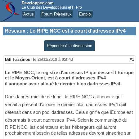
Developpez.com
Le Club des Développeurs et IT Pro
Actus
Forum R�seaux
Emploi
Réseaux
:
Le RIPE NCC est à court d'adresses IPv4
Répondre à la discussion
Bill Fassinou
,
le 26/11/2019 à 05h43
#1
Le RIPE NCC, le registre d'adresses IP qui dessert l'Europe
et le Moyen-Orient, est à court d'adresses IPv4
il annonce avoir alloué le dernier bloc dadresses IPv4
Dans laprès-midi de ce lundi, le RIPE NCC a annoncé quil
venait à présent d'allouer le dernier bloc dadresses IPv4 quil
détenait dans son pool dadresses. Cela signifie que lEurope est
désormais à court dadresses IPv4. Selon le communiqué du
RIPE NCC, les opérateurs et les hébergeurs qui auront
prochainement besoin de telles adresses devront sinscrire sur