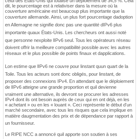
celui des États-Unis qui totalise un déploiement de 34,5 %. Cela
dit, le pourcentage est à relativiser dans la mesure où la
couverture américaine est beaucoup plus importante que la
couverture allemande. Ainsi, un plus fort pourcentage dadoption
en Allemagne ne signifie donc pas une quantité dIPv6 plus
importante quaux États-Unis. Les chercheurs ont aussi noté
que personne nexploite lIPv6 seul. Tous les opérateurs réseau
doivent offrir la meilleure compatibilité possible avec les autres
réseaux et le plus possible de points finaux et dapplications.
Lon estime que lIPv6 ne couvre pour linstant quun quart de la
Toile. Tous les acteurs sont donc obligés, pour linstant, de
proposer des connexions IPv4. En attendant que le déploiement
de lIPv6 atteigne une grande proportion et quil devienne
vraiment une alternative, ils devront se procurer les adresses
IPv4 dont ils ont besoin auprès de ceux qui en ont déjà, en les
« achetant » ou en les « louant ». Ceci représente le début d'un
marché secondaire, avec tous les risques que cela implique en
matière daugmentation des prix et de dépendance par rapport à
un fournisseur.
Le RIPE NCC a annoncé quil apporte son soutien à ses