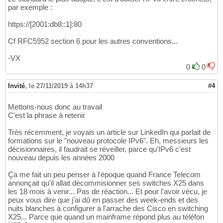
par exemple :
https://[2001:db8::1]:80
Cf RFC5952 section 6 pour les autres conventions...
-VX
0
0
Invité
,
le 27/11/2019 à 14h37
#4
Mettons-nous donc au travail
C'est la phrase à retenir
Très récemment, je voyais un article sur LinkedIn qui parlait de
formations sur le "nouveau protocole IPv6". Eh, messieurs les
décisionnaires, il faudrait se réveiller, parce qu'IPv6 c'est
nouveau depuis les années 2000
Ça me fait un peu penser à l'époque quand France Telecom
annonçait qu'il allait décommisionner ses switches X25 dans
les 18 mois à venir... Pas de réaction... Et pour l'avoir vécu, je
peux vous dire que j'ai dû en passer des week-ends et des
nuits blanches à configurer à l'arrache des Cisco en switching
X25... Parce que quand un mainframe répond plus au téléfon