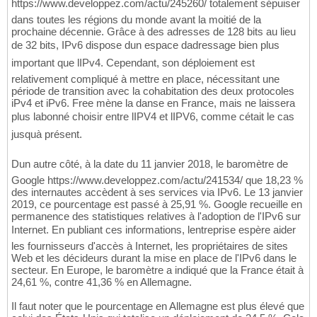
https://www.developpez.com/actu/245260/ totalement sépuiser
dans toutes les régions du monde avant la moitié de la
prochaine décennie. Grâce à des adresses de 128 bits au lieu
de 32 bits, IPv6 dispose dun espace dadressage bien plus
important que lIPv4. Cependant, son déploiement est
relativement compliqué à mettre en place, nécessitant une
période de transition avec la cohabitation des deux protocoles
iPv4 et iPv6. Free mène la danse en France, mais ne laissera
plus labonné choisir entre lIPV4 et lIPV6, comme cétait le cas
jusquà présent.
Dun autre côté, à la date du 11 janvier 2018, le baromètre de
Google https://www.developpez.com/actu/241534/ que 18,23 %
des internautes accèdent à ses services via IPv6. Le 13 janvier
2019, ce pourcentage est passé à 25,91 %. Google recueille en
permanence des statistiques relatives à l'adoption de l'IPv6 sur
Internet. En publiant ces informations, lentreprise espère aider
les fournisseurs d'accès à Internet, les propriétaires de sites
Web et les décideurs durant la mise en place de l'IPv6 dans le
secteur. En Europe, le baromètre a indiqué que la France était à
24,61 %, contre 41,36 % en Allemagne.
Il faut noter que le pourcentage en Allemagne est plus élevé que