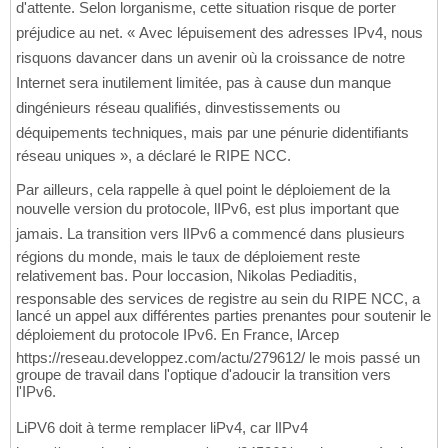
d'attente. Selon lorganisme, cette situation risque de porter
préjudice au net. « Avec lépuisement des adresses IPv4, nous
risquons davancer dans un avenir où la croissance de notre
Internet sera inutilement limitée, pas à cause dun manque
dingénieurs réseau qualifiés, dinvestissements ou
déquipements techniques, mais par une pénurie didentifiants
réseau uniques », a déclaré le RIPE NCC.
Par ailleurs, cela rappelle à quel point le déploiement de la
nouvelle version du protocole, lIPv6, est plus important que
jamais. La transition vers lIPv6 a commencé dans plusieurs
régions du monde, mais le taux de déploiement reste
relativement bas. Pour loccasion, Nikolas Pediaditis,
responsable des services de registre au sein du RIPE NCC, a
lancé un appel aux différentes parties prenantes pour soutenir le
déploiement du protocole IPv6. En France, lArcep
https://reseau.developpez.com/actu/279612/ le mois passé un
groupe de travail dans l'optique d'adoucir la transition vers
l'IPv6.
LiPV6 doit à terme remplacer liPv4, car lIPv4