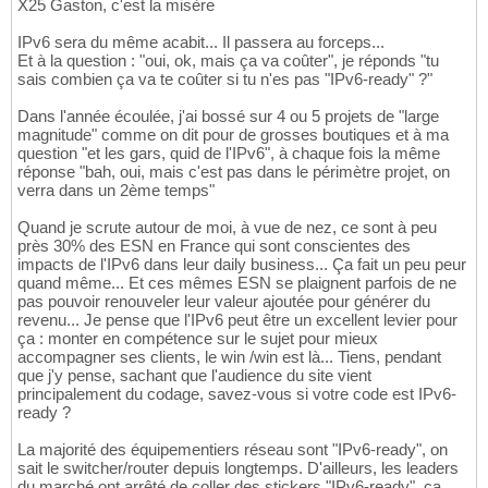
X25 Gaston, c'est la misère
IPv6 sera du même acabit... Il passera au forceps...
Et à la question : "oui, ok, mais ça va coûter", je réponds "tu
sais combien ça va te coûter si tu n'es pas "IPv6-ready" ?"
Dans l'année écoulée, j'ai bossé sur 4 ou 5 projets de "large
magnitude" comme on dit pour de grosses boutiques et à ma
question "et les gars, quid de l'IPv6", à chaque fois la même
réponse "bah, oui, mais c'est pas dans le périmètre projet, on
verra dans un 2ème temps"
Quand je scrute autour de moi, à vue de nez, ce sont à peu
près 30% des ESN en France qui sont conscientes des
impacts de l'IPv6 dans leur daily business... Ça fait un peu peur
quand même... Et ces mêmes ESN se plaignent parfois de ne
pas pouvoir renouveler leur valeur ajoutée pour générer du
revenu... Je pense que l'IPv6 peut être un excellent levier pour
ça : monter en compétence sur le sujet pour mieux
accompagner ses clients, le win /win est là... Tiens, pendant
que j'y pense, sachant que l'audience du site vient
principalement du codage, savez-vous si votre code est IPv6-
ready ?
La majorité des équipementiers réseau sont "IPv6-ready", on
sait le switcher/router depuis longtemps. D'ailleurs, les leaders
du marché ont arrêté de coller des stickers "IPv6-ready", ça