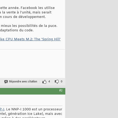
cette année. Facebook les utilise
la vente à l’unité, mais serait
 en cours de développement.
 mieux les possibilités de la puce.
adaptations du code.
ke CPU Meets M.2: The ‘Spring Hill’
Répondre avec citation
4
0
#2
P-I
. Le NNP-I 1000 est un processeur
tel, génération Ice Lake), mais avec