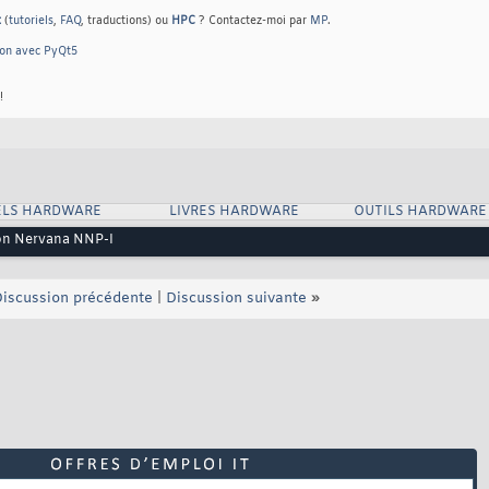
t
(
tutoriels
,
FAQ
, traductions) ou
HPC
? Contactez-moi par
MP
.
hon avec PyQt5
!
ELS HARDWARE
LIVRES HARDWARE
OUTILS HARDWARE
 son Nervana NNP-I
iscussion précédente
|
Discussion suivante
»