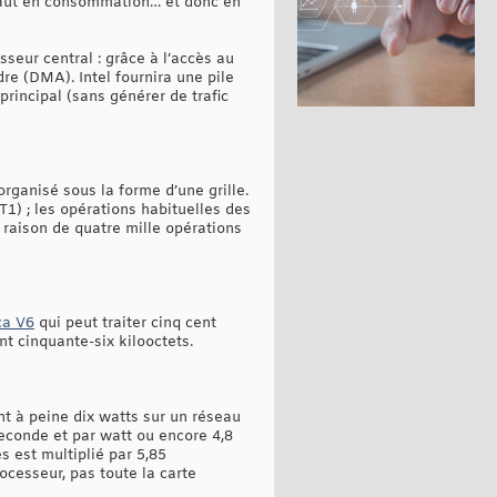
 haut en consommation… et donc en
eur central : grâce à l’accès au
dre (DMA). Intel fournira une pile
principal (sans générer de trafic
rganisé sous la forme d’une grille.
T1) ; les opérations habituelles des
à raison de quatre mille opérations
ca V6
qui peut traiter cinq cent
t cinquante-six kilooctets.
nt à peine dix watts sur un réseau
 seconde et par watt ou encore 4,8
 est multiplié par 5,85
ocesseur, pas toute la carte