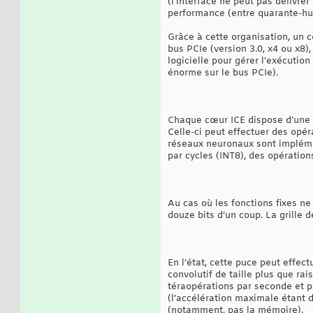
(l’interface ne peut pas délivr
performance (entre quarante-hu
Grâce à cette organisation, un 
bus PCIe (version 3.0, x4 ou x8)
logicielle pour gérer l’exécutio
énorme sur le bus PCIe).
Chaque cœur ICE dispose d’une s
Celle-ci peut effectuer des opér
réseaux neuronaux sont impléme
par cycles (INT8), des opérations
Au cas où les fonctions fixes n
douze bits d’un coup. La grille
En l’état, cette puce peut effec
convolutif de taille plus que rai
téraopérations par seconde et p
(l’accélération maximale étant 
(notamment, pas la mémoire).