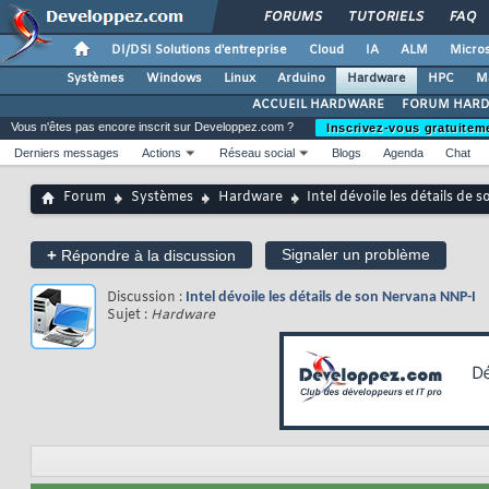
FORUMS
TUTORIELS
FAQ
DI/DSI Solutions d'entreprise
Cloud
IA
ALM
Micros
Systèmes
Windows
Linux
Arduino
Hardware
HPC
M
ACCUEIL HARDWARE
FORUM HAR
Vous n'êtes pas encore inscrit sur Developpez.com ?
Inscrivez-vous gratuitem
Derniers messages
Actions
Réseau social
Blogs
Agenda
Chat
Forum
Systèmes
Hardware
Intel dévoile les détails de
+
Signaler un problème
Répondre à la discussion
Discussion :
Intel dévoile les détails de son Nervana NNP-I
Sujet :
Hardware