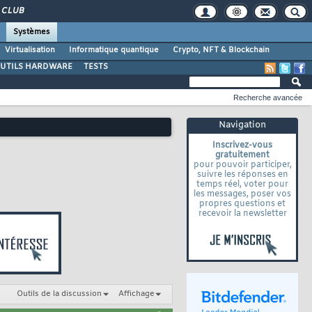
CLUB
Systèmes
Virtualisation
Informatique quantique
Crypto, NFT & Blockchain
UTILS HARDWARE
TESTS
Recherche avancée
Navigation
Inscrivez-vous
gratuitement
pour pouvoir participer,
suivre les réponses en
temps réel, voter pour
les messages, poser vos
propres questions et
recevoir la newsletter
Outils de la discussion
Affichage