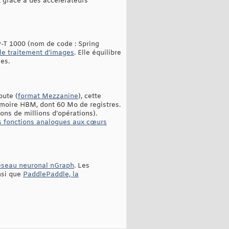
 grâce à des accélérateurs
P-T 1000 (nom de code : Spring
le traitement d’images
. Elle équilibre
es.
pute (
format Mezzanine
), cette
moire HBM, dont 60 Mo de registres.
ons de millions d’opérations).
s fonctions analogues aux cœurs
réseau neuronal nGraph
. Les
nsi que
PaddlePaddle, la