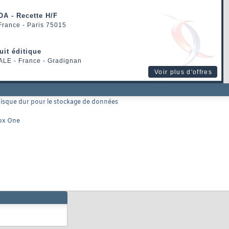
OA - Recette H/F
 France - Paris 75015
uit éditique
ALE
- France - Gradignan
Voir plus d'offres
 disque dur pour le stockage de données
box One