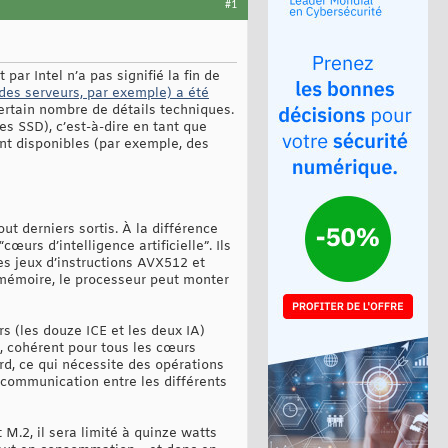
#1
ar Intel n’a pas signifié la fin de
 des serveurs, par exemple) a été
ertain nombre de détails techniques.
s SSD), c’est-à-dire en tant que
ent disponibles (par exemple, des
t derniers sortis. À la différence
urs d’intelligence artificielle”. Ils
es jeux d’instructions AVX512 et
mémoire, le processeur peut monter
s (les douze ICE et les deux IA)
, cohérent pour tous les cœurs
rd, ce qui nécessite des opérations
 communication entre les différents
M.2, il sera limité à quinze watts