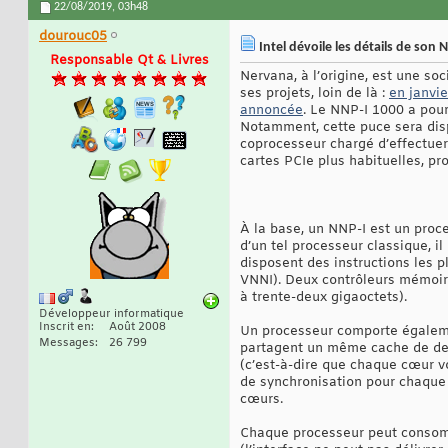
22/08/2019,
03h48
dourouc05
Intel dévoile les détails de son
Responsable Qt & Livres
Nervana, à l’origine, est une soc
ses projets, loin de là :
en janvie
annoncée
. Le NNP-I 1000 a pour
Notamment, cette puce sera dispo
coprocesseur chargé d’effectuer 
cartes PCIe plus habituelles, p
À la base, un NNP-I est un proce
d’un tel processeur classique, i
disposent des instructions les 
VNNI). Deux contrôleurs mémoir
à trente-deux gigaoctets).
Développeur informatique
Inscrit en
Août 2008
Un processeur comporte égalemen
Messages
26 799
partagent un même cache de dern
(c’est-à-dire que chaque cœur vo
de synchronisation pour chaque o
cœurs.
Chaque processeur peut consomme