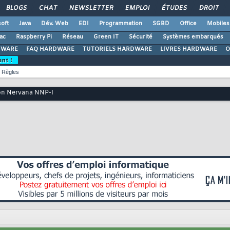
BLOGS
CHAT
NEWSLETTER
EMPLOI
ÉTUDES
DROIT
oft
Java
Dév. Web
EDI
Programmation
SGBD
Office
Mobiles
ac
Raspberry Pi
Réseau
Green IT
Sécurité
Systèmes embarqués
DWARE
FAQ HARDWARE
TUTORIELS HARDWARE
LIVRES HARDWARE
O
ent !
Règles
 son Nervana NNP-I