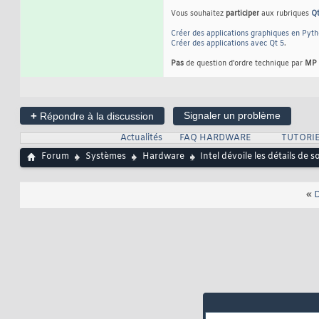
Vous souhaitez
participer
aux rubriques
Q
Créer des applications graphiques en Pyt
Créer des applications avec Qt 5
.
Pas
de question d'ordre technique par
MP
+
Signaler un problème
Répondre à la discussion
Actualités
FAQ HARDWARE
TUTORI
Forum
Systèmes
Hardware
Intel dévoile les détails de
«
D