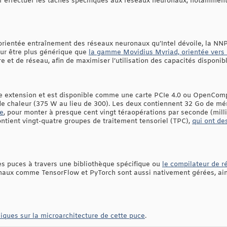
 effectuer les tâches spécifiques aux réseaux neuronaux, notamment
 orientée entraînement des réseaux neuronaux qu’Intel dévoile, la NN
our être plus générique que
la gamme Movidius Myriad, orientée vers 
e et de réseau, afin de maximiser l’utilisation des capacités disponibl
 extension et est disponible comme une carte PCIe 4.0 ou OpenCom
de chaleur (375 W au lieu de 300). Les deux contiennent 32 Go de mé
le
, pour monter à presque cent vingt téraopérations par seconde (milli
ntient vingt-quatre groupes de traitement tensoriel (TPC),
qui ont de
ces puces à travers une bibliothèque spécifique ou
le compilateur de 
naux comme TensorFlow et PyTorch sont aussi nativement gérées, ai
niques sur la microarchitecture de cette puce
.