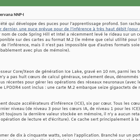
 Nervana NNP-I
iété qui développe des puces pour l’apprentissage profond. Son rachat p
r dernier, une puce prévue pour de l’inférence à très haut débit (pour
 nom de code Spring Hill et Intel a récemment levé le rideau sur un c
nible sur des cartes au format M.2 (le même que celui utilité pour le
de l’inférence, mais il n’est pas impossible que d’autres formats soi
robablement avec plus de mémoire).
sseur Core/Xeon de génération Ice Lake, gravé en 10 nm, parmi les tou
l n’y a pas huit cœurs de calcul généraux, seulement deux, dénommés “cœ
plus récentes pour gérer les opérations des réseaux neuronaux (avec l
e LPDDR4 sont inclus : une carte M.2 embarque seize gigaoctets de 
t douze accélérateurs d’inférence (ICE), six par cœur. Tous les cœur
ier niveau (de niveau 3 pour les cœurs IA, de niveau 1 pour les ICE)
it toujours la dernière valeur stockée en mémoire, il n’y a aucun reta
pération de lecture et d’écriture). Ce cache sert principalement à la
r de dix à cinquante watts, selon l’application. Branché sur un port 