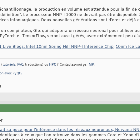
chantillonnage, la production en volume est attendue pour la fin de 
 définition”. Le processeur NNP-I 1000 ne devrait pas être disponible à 
vices infonuagiques. Deux nouvelles générations sont d’ores et déjà
a un compilateur, Glo, qui adaptera un réseau neuronal pour utiliser au
 PyTorch et TensorFlow, seront aussi gérés, avec extrêmement peu d’
 Live Blogs: Intel 10nm Spring Hill NNP-I Inference Chip
,
10nm Ice La
t
(
tutoriels
,
FAQ
, traductions) ou
HPC
? Contactez-moi par
MP
.
hon avec PyQt5
!
-T
ilait sa puce pour l’inférence dans les réseaux neuronaux, Nervana NN
dentiques à ceux que l’on retrouve dans les gammes Core et Xeon d’In