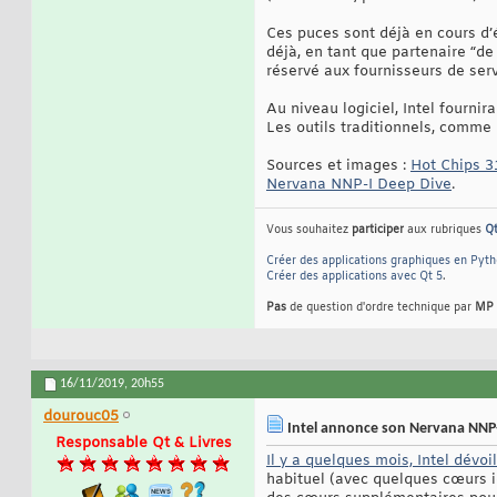
Ces puces sont déjà en cours d’é
déjà, en tant que partenaire “de
réservé aux fournisseurs de ser
Au niveau logiciel, Intel fournir
Les outils traditionnels, comme
Sources et images :
Hot Chips 31
Nervana NNP-I Deep Dive
.
Vous souhaitez
participer
aux rubriques
Q
Créer des applications graphiques en Pyt
Créer des applications avec Qt 5
.
Pas
de question d'ordre technique par
MP
16/11/2019,
20h55
dourouc05
Intel annonce son Nervana NNP
Responsable Qt & Livres
Il y a quelques mois, Intel dévo
habituel (avec quelques cœurs i