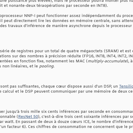
er une puissance plus élevée), mais le processeur pourra monter plus
it et nonante-deux téraopérations par seconde en INT8).
coprocesseur NNP-I peut fonctionner assez indépendamment du process
, il peut directement lire les données en mémoire centrale, sans atten
n des travaux d’inférence de manière asynchrone depuis le processeur 
érie de registres pour un total de quatre mégaoctets (SRAM) et est o
ations sur des nombres à précision réduite (FP16, INT8, INT4, INT2, IN
ntées en fonction fixe, notamment les MAC (
multiply-accumulate
), 
 non linéaires, et le
pooling
.
e sont pas suffisantes, chaque cœur dispose aussi d’un DSP, un
Tensili
 de calcul et le DSP peuvent communiquer par une mémoire de deux cen
tuer jusqu’à trois mille six cents inférences par seconde en consomma
sonnable (
ResNet 50
), c’est-à-dire trois cent soixante inférences par
ar watt. En passant de deux à douze cœurs ICE, le nombre d’inférences
d’un facteur 6). Ces chiffres de consommation ne concernent que le pr