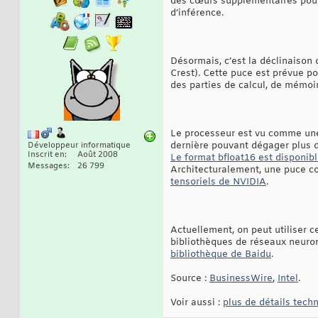
des cœurs supplémentaires pour
d’inférence.
Désormais, c’est la déclinaison
Crest). Cette puce est prévue p
des parties de calcul, de mémoir
Le processeur est vu comme une
dernière pouvant dégager plus 
Développeur informatique
Inscrit en
Août 2008
Le format bfloat16 est disponib
Messages
26 799
Architecturalement, une puce co
tensoriels de NVIDIA
.
Actuellement, on peut utiliser 
bibliothèques de réseaux neuro
bibliothèque de Baidu
.
Source :
BusinessWire
,
Intel
.
Voir aussi :
plus de détails tech