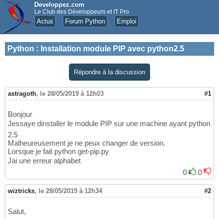
Developpez.com
Le Club des Développeurs et IT Pro
Actus
Forum Python
Emploi
Python
:
Installation module PIP avec python2.5
Répondre à la discussion
astragoth
,
le 28/05/2019 à 12h03
#1
Bonjour
Jessaye dinstaller le module PIP sur une machine ayant python
2.5
Malheureusement je ne peux changer de version.
Lorsque je fait python get-pip.py
Jai une erreur alphabet
0
0
wiztricks
,
le 28/05/2019 à 12h34
#2
Salut,