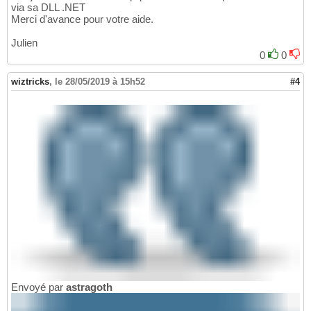
via sa DLL .NET
Merci d'avance pour votre aide.
Julien
0
0
wiztricks
,
le 28/05/2019 à 15h52
#4
Envoyé par
astragoth