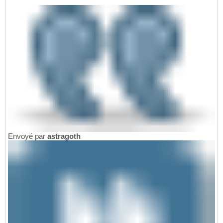
Envoyé par
astragoth