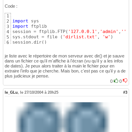
Code :
1
import
2
import
 ftplib                                
3
session = ftplib.FTP
(
'127.0.0.1'
,
'admin'
,
''
)
4
sys.stdout = file 
(
'dirlist.txt'
, 
'w'
)
5
session.dir
(
)
6
je liste avec le répertoire de mon serveur avec dir() et je sauve
dans un fichier ce qu'il m'affiche à l'écran (vu qu'il y a les infos
de dates). Je peux alors traiter à la main le fichier pour en
extraire l'info que je cherche. Mais bon, c'est pas ce qu'il y a de
plus judicieux je pense.
0
0
le_GLu
,
le 27/10/2004 à 20h25
#3