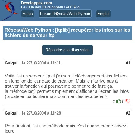
Developpez.com
Le Club des Développeurs et IT Pro
Actus
Forum R�seau/Web Python
Emploi
Réseau/Web Python
:
[ftplib] récupérer les infos sur les
fichiers du serveur ftp
Répondre à la discussion
Guigui_
,
le 27/10/2004 à 11h11
#1
Voilà, j'ai un serveur ftp et j'aimerai télécharger certains fichiers
en fonction de leur date de création. Mais je n'arrive pas à
trouver la fonction qui pourrait me permettre de faire ça.
la méthode
dir()
permet simplement d'afficher à l'écran les infos
(la date en particulier)mais comment les récupérer ?
0
0
Guigui_
,
le 27/10/2004 à 11h28
#2
Pour l'instant, j'ai une méthode mais c'est quand même assez
lourd