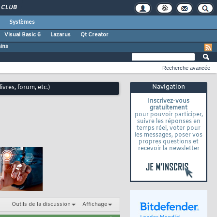
CLUB
Systèmes
Visual Basic 6
Lazarus
Qt Creator
ains
Recherche avancée
Navigation
ivres, forum, etc.)
Inscrivez-vous
gratuitement
pour pouvoir participer,
suivre les réponses en
temps réel, voter pour
les messages, poser vos
propres questions et
recevoir la newsletter
Outils de la discussion
Affichage