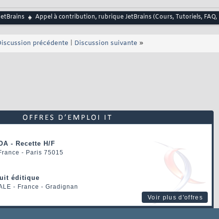
JetBrains
Appel à contribution, rubrique JetBrains (Cours, Tutoriels, FAQ, l
iscussion précédente
|
Discussion suivante
»
OA - Recette H/F
 France - Paris 75015
uit éditique
ALE
- France - Gradignan
Voir plus d'offres