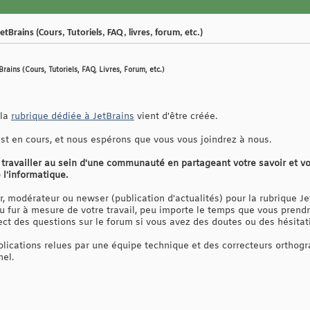
tBrains (Cours, Tutoriels, FAQ, livres, forum, etc.)
Brains (Cours, Tutoriels, FAQ, Livres, Forum, etc.)
 la
rubrique dédiée à JetBrains
vient d'être créée.
st en cours, et nous espérons que vous vous joindrez à nous.
ravailler au sein d'une communauté en partageant votre savoir et vo
 l'informatique.
r, modérateur ou newser (publication d'actualités) pour la rubrique Je
fur à mesure de votre travail, peu importe le temps que vous prendr
ect des questions sur le forum si vous avez des doutes ou des hésitat
blications relues par une équipe technique et des correcteurs orthogr
el.