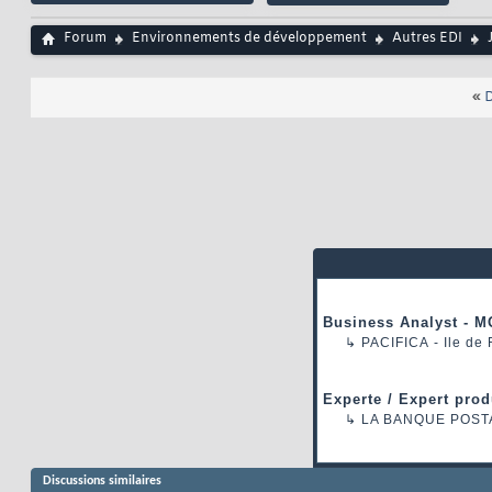
Forum
Environnements de développement
Autres EDI
«
D
Business Analyst - M
↳
PACIFICA
- Ile de
Experte / Expert prod
↳
LA BANQUE POST
Discussions similaires