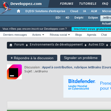
FORUMS
TUTORIELS
FAQ
DI/DSI Solutions d'entreprise
Cloud
IA
ALM
Micros
EDI
4D
Delphi
Eclipse
JetBr
Actual
Vous n'êtes pas encore inscrit sur Developpez.com ?
Inscrivez-vous gratuitem
Derniers messages
Actions
Réseau social
Blogs
Agenda
Chat
Forum
Environnements de développement
Autres EDI
+
Signaler un problème
Répondre à la discussion
Discussion :
Appel à contribution, rubrique JetBrains (Cours, 
Sujet :
JetBrains