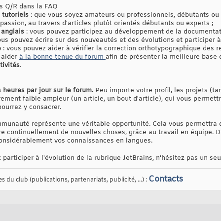
es Q/R dans la FAQ
 tutoriels
: que vous soyez amateurs ou professionnels, débutants ou
passion, au travers d'articles plutôt orientés débutants ou experts ;
 anglais
: vous pouvez participez au développement de la documentati
ous pouvez écrire sur des nouveautés et des évolutions et participer à
e
: vous pouvez aider à vérifier la correction orthotypographique des 
 aider
à la bonne tenue du forum
afin de présenter la meilleure base
tivités
.
 heures par jour sur le forum.
Peu importe votre profil, les projets (ta
vement faible ampleur (un article, un bout d'article), qui vous permett
ourrez y consacrer.
mmunauté représente une véritable opportunité. Cela vous permettra d'
 continuellement de nouvelles choses, grâce au travail en équipe. De 
 considérablement vos connaissances en langues.
 participer à l'évolution de la rubrique JetBrains, n'hésitez pas un se
Contacts
 du club (publications, partenariats, publicité, ...) :