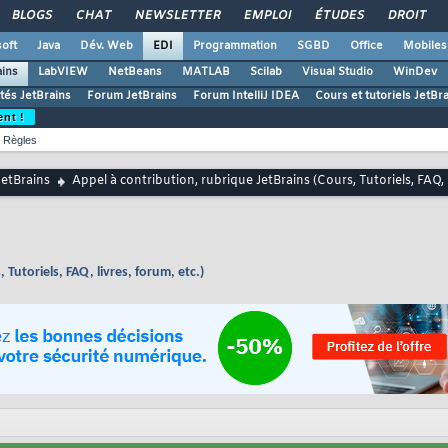
BLOGS
CHAT
NEWSLETTER
EMPLOI
ÉTUDES
DROIT
oft
Java
Dév. Web
EDI
Programmation
SGBD
Office
Mobiles
ains
LabVIEW
NetBeans
MATLAB
Scilab
Visual Studio
WinDev
ités JetBrains
Forum JetBrains
Forum IntelliJ IDEA
Cours et tutoriels JetBr
ent !
Règles
JetBrains
Appel à contribution, rubrique JetBrains (Cours, Tutoriels, FAQ, l
Tutoriels, FAQ, livres, forum, etc.)