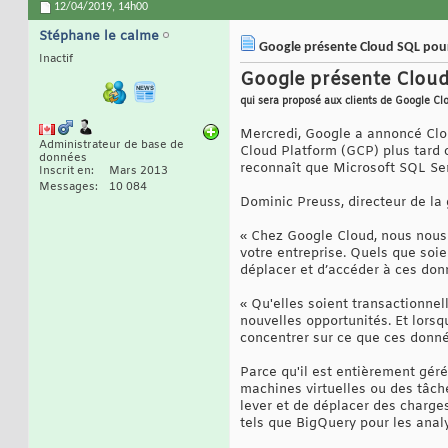
12/04/2019,
14h00
Stéphane le calme
Google présente Cloud SQL pour 
Inactif
Google présente Cloud
qui sera proposé aux clients de Google Cl
Mercredi, Google a annoncé Clo
Administrateur de base de
Cloud Platform (GCP) plus tard 
données
reconnaît que Microsoft SQL Se
Inscrit en
Mars 2013
Messages
10 084
Dominic Preuss, directeur de la 
« Chez Google Cloud, nous nous 
votre entreprise. Quels que soie
déplacer et d’accéder à ces don
« Qu'elles soient transactionnel
nouvelles opportunités. Et lors
concentrer sur ce que ces donnée
Parce qu'il est entièrement géré
machines virtuelles ou des tâches
lever et de déplacer des charges
tels que BigQuery pour les anal