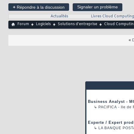
+
Signaler un problème
Répondre à la discussion
Actualités
Livres Cloud Computing
Forum
Logiciels
Solutions d'entreprise
Cloud Computin
«
D
Business Analyst - M
↳
PACIFICA
- Ile de
Experte / Expert prod
↳
LA BANQUE POST