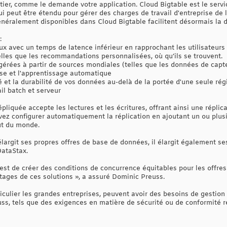
ier, comme le demande votre application. Cloud Bigtable est le ser
peut être étendu pour gérer des charges de travail d'entreprise de la
énéralement disponibles dans Cloud Bigtable facilitent désormais la 
:
ux avec un temps de latence inférieur en rapprochant les utilisateu
elles que les recommandations personnalisées, où qu’ils se trouvent.
érées à partir de sources mondiales (telles que les données de capte
se et l'apprentissage automatique
é et la durabilité de vos données au-delà de la portée d'une seule rég
ail batch et serveur
pliquée accepte les lectures et les écritures, offrant ainsi une réplic
ez configurer automatiquement la réplication en ajoutant un ou plusie
ut du monde.
largit ses propres offres de base de données, il élargit également se
DataStax.
 est de créer des conditions de concurrence équitables pour les offres 
ntages de ces solutions », a assuré Dominic Preuss.
rticulier les grandes entreprises, peuvent avoir des besoins de gesti
euss, tels que des exigences en matière de sécurité ou de conformité 