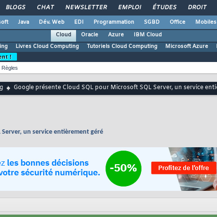
BLOGS
CHAT
NEWSLETTER
EMPLOI
ÉTUDES
DROIT
oft
Java
Dév. Web
EDI
Programmation
SGBD
Office
Mobiles
Cloud
Oracle
Azure
IBM Cloud
ing
Livres Cloud Computing
Tutoriels Cloud Computing
Microsoft Azure
ent !
Règles
g
Google présente Cloud SQL pour Microsoft SQL Server, un service ent
Server, un service entièrement géré