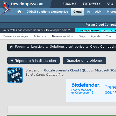
FORUMS
TUTORIELS
FAQ
DI/DSI Solutions d'entreprise
Cloud
IA
ALM
Micros
Forum Cloud Comput
Vous n'êtes pas encore inscrit sur Developpez.com ?
Inscrivez-vous gratuitem
Derniers messages
Actions
Réseau social
Blogs
Agenda
Chat
Forum
Logiciels
Solutions d'entreprise
Cloud Computin
+
Signaler un problème
Répondre à la discussion
Discussion :
Google présente Cloud SQL pour Microsoft SQL 
Sujet :
Cloud Computing