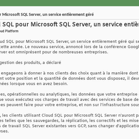
Microsoft SQL Server, un service entièrement géré
 SQL pour Microsoft SQL Server, un service enti
oud Platform
ud SQL pour Microsoft SQL Server, un service entièrement géré qui s
cette année. Le nouveau service, annoncé lors de la conférence Googl
rver est omniprésent pour de nombreuses entreprises.
gestion des produits, a déclaré
engageons à donner à nos clients des choix quant à la manière dont 
nt votre position et la quantité de données dont vous disposez, il devra
nées lorsque vous en avez besoin.
les, opérationnelles ou analytiques, les données que votre entreprise
que vous exécutez vos charges de travail avec des services de base 
s peuvent faire pour votre entreprise, et non sur l'infrastructure sou
, les clients utilisant Cloud SQL pour Microsoft SQL Server n'auront p
 telles que les sauvegardes, la réplication, les correctifs et les mise
 de travail SQL Server existantes vers GCP, sans changer d'application
yses.