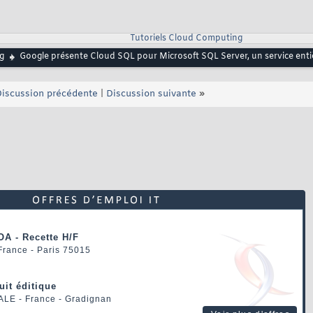
Tutoriels Cloud Computing
g
Google présente Cloud SQL pour Microsoft SQL Server, un service ent
iscussion précédente
|
Discussion suivante
»
OA - Recette H/F
 France - Paris 75015
uit éditique
ALE
- France - Gradignan