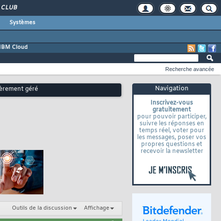
CLUB
Systèmes
IBM Cloud
Recherche avancée
Navigation
ièrement géré
Inscrivez-vous
gratuitement
pour pouvoir participer,
suivre les réponses en
temps réel, voter pour
les messages, poser vos
propres questions et
recevoir la newsletter
Outils de la discussion
Affichage