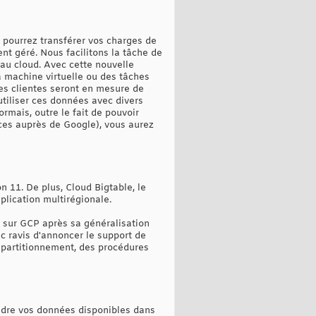
 pourrez transférer vos charges de
nt géré. Nous facilitons la tâche de
 au cloud. Avec cette nouvelle
 machine virtuelle ou des tâches
ises clientes seront en mesure de
utiliser ces données avec divers
rmais, outre le fait de pouvoir
ces auprès de Google), vous aurez
 11. De plus, Cloud Bigtable, le
lication multirégionale.
 sur GCP après sa généralisation
c ravis d'annoncer le support de
u partitionnement, des procédures
endre vos données disponibles dans