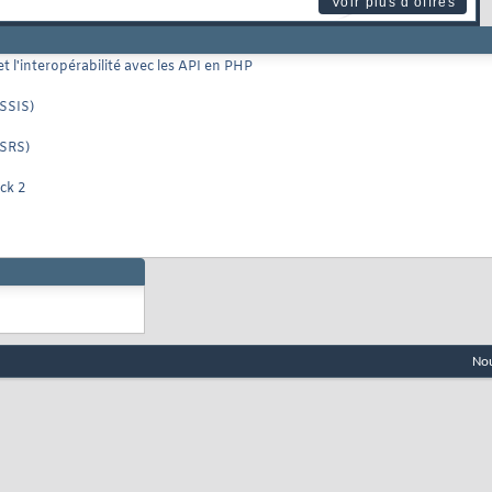
Voir plus d'offres
 l'interopérabilité avec les API en PHP
(SSIS)
SSRS)
ck 2
Nou