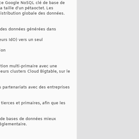
vice Google NoSQL clé de base de
 taille d'un pétaoctet. Les
distribution globale des données.
rs des données générées dans
urs IdO) vers un seul
ion
ation multi-primaire avec une
urs clusters Cloud Bigtable, sur le
s partenariats avec des entreprises
tierces et primaires, afin que les
on de bases de données mieux
réglementaire.