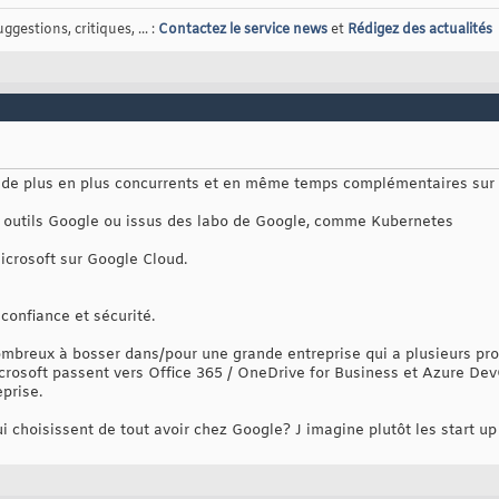
gestions, critiques, ... :
Contactez le service news
et
Rédigez des actualités
 de plus en plus concurrents et en même temps complémentaires sur t
s outils Google ou issus des labo de Google, comme Kubernetes
icrosoft sur Google Cloud.
 confiance et sécurité.
nombreux à bosser dans/pour une grande entreprise qui a plusieurs pro
crosoft passent vers Office 365 / OneDrive for Business et Azure DevO
eprise.
ui choisissent de tout avoir chez Google? J imagine plutôt les start up