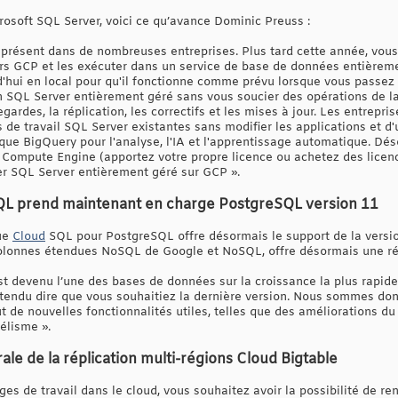
osoft SQL Server, voici ce qu’avance Dominic Preuss :
présent dans de nombreuses entreprises. Plus tard cette année, vous
ers GCP et les exécuter dans un service de base de données entièreme
rd'hui en local pour qu'il fonctionne comme prévu lorsque vous passez
n SQL Server entièrement géré sans vous soucier des opérations de la
gardes, la réplication, les correctifs et les mises à jour. Les entrepr
 de travail SQL Server existantes sans modifier les applications et d'
que BigQuery pour l'analyse, l'IA et l'apprentissage automatique. Déso
 Compute Engine (apportez votre propre licence ou achetez des licen
ser SQL Server entièrement géré sur GCP ».
L prend maintenant en charge PostgreSQL version 11
ue
Cloud
SQL pour PostgreSQL offre désormais le support de la version
olonnes étendues NoSQL de Google et NoSQL, offre désormais une rép
 devenu l’une des bases de données sur la croissance la plus rapide
tendu dire que vous souhaitiez la dernière version. Nous sommes don
t de nouvelles fonctionnalités utiles, telles que des améliorations d
élisme ».
ale de la réplication multi-régions Cloud Bigtable
es de travail dans le cloud, vous souhaitez avoir la possibilité de r