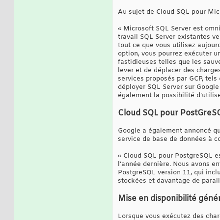
Au sujet de Cloud SQL pour Micr
« Microsoft SQL Server est omni
travail SQL Server existantes v
tout ce que vous utilisez aujou
option, vous pourrez exécuter u
fastidieuses telles que les sauve
lever et de déplacer des charges
services proposés par GCP, tels 
déployer SQL Server sur Google
également la possibilité d’utili
Cloud SQL pour PostGreSQ
Google a également annoncé q
service de base de données à c
« Cloud SQL pour PostgreSQL est
l’année dernière. Nous avons en
PostgreSQL version 11, qui inclu
stockées et davantage de parall
Mise en disponibilité génér
Lorsque vous exécutez des charg