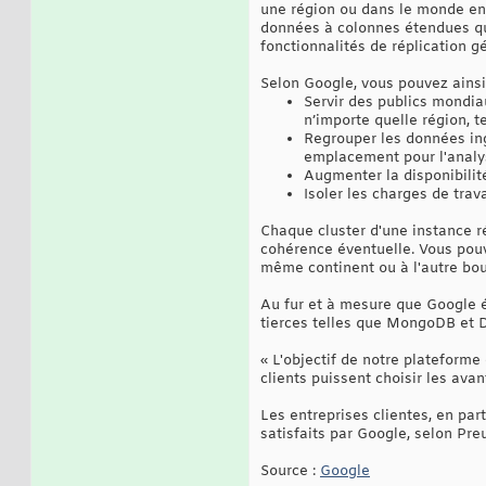
une région ou dans le monde ent
données à colonnes étendues qui 
fonctionnalités de réplication g
Selon Google, vous pouvez ainsi
Servir des publics mondia
n’importe quelle région, t
Regrouper les données ing
emplacement pour l'analy
Augmenter la disponibilit
Isoler les charges de trav
Chaque cluster d'une instance ré
cohérence éventuelle. Vous pouv
même continent ou à l'autre bo
Au fur et à mesure que Google é
tierces telles que MongoDB et 
« L'objectif de notre plateforme
clients puissent choisir les ava
Les entreprises clientes, en pa
satisfaits par Google, selon Pr
Source :
Google