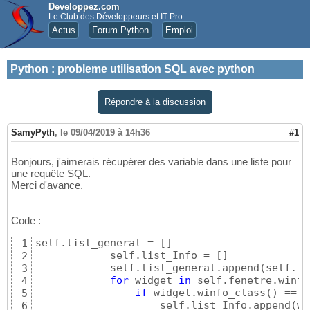
Developpez.com
Le Club des Développeurs et IT Pro
Actus
Forum Python
Emploi
Python
:
probleme utilisation SQL avec python
Répondre à la discussion
SamyPyth
,
le 09/04/2019 à 14h36
#1
Bonjours, j'aimerais récupérer des variable dans une liste pour
une requête SQL.
Merci d'avance.
Code :
self.list_general = 
[
]
1
            self.list_Info = 
[
]
2
            self.list_general.append
(
self.li
3
for
 widget 
in
 self.fenetre.winfo
4
if
 widget.winfo_class
(
)
 == 
'
5
                    self.list_Info.append
(
wi
6