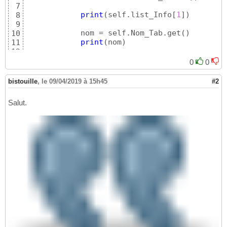
7
print
(
self.list_Info
[
1
]
)
8
9
            nom = self.Nom_Tab.get
(
)
10
print
(
nom
)
11
12
            nom2 = self.list_Info
[
1
]
13
0
0
14
            stmt_create = 
(
"CREATE TABLE `%s
15
bistouille
,
le 09/04/2019 à 15h45
#2
print
(
stmt_create
)
16
Salut.