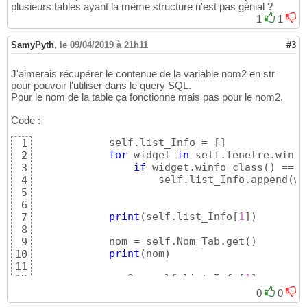
plusieurs tables ayant la même structure n'est pas génial ?
1
1
SamyPyth
,
le 09/04/2019 à 21h11
#3
J'aimerais récupérer le contenue de la variable nom2 en str
pour pouvoir l'utiliser dans le query SQL.
Pour le nom de la table ça fonctionne mais pas pour le nom2.
Code :
            self.list_Info = 
[
]
1
for
 widget 
in
 self.fenetre.winfo
2
if
 widget.winfo_class
(
)
 == 
'
3
                    self.list_Info.append
(
wi
4
5
6
print
(
self.list_Info
[
1
]
)
7
8
            nom = self.Nom_Tab.get
(
)
9
print
(
nom
)
10
11
            nom2 = self.list_Info
[
1
]
12
13
0
0
print
(
nom2
)
14