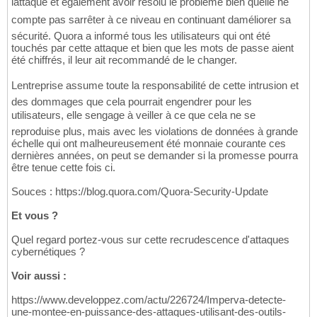
lattaque et également avoir résolu le problème bien quelle ne
compte pas sarrêter à ce niveau en continuant daméliorer sa
sécurité. Quora a informé tous les utilisateurs qui ont été
touchés par cette attaque et bien que les mots de passe aient
été chiffrés, il leur ait recommandé de le changer.
Lentreprise assume toute la responsabilité de cette intrusion et
des dommages que cela pourrait engendrer pour les
utilisateurs, elle sengage à veiller à ce que cela ne se
reproduise plus, mais avec les violations de données à grande
échelle qui ont malheureusement été monnaie courante ces
dernières années, on peut se demander si la promesse pourra
être tenue cette fois ci.
Souces : https://blog.quora.com/Quora-Security-Update
Et vous ?
Quel regard portez-vous sur cette recrudescence d'attaques
cybernétiques ?
Voir aussi :
https://www.developpez.com/actu/226724/Imperva-detecte-
une-montee-en-puissance-des-attaques-utilisant-des-outils-