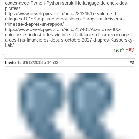
codes-avec-Python-Python-serait-il-le-langage-de-choix-des-
pirates/
https://www.developpez.com/actu/234246/Le-volume-d-
attaques-DDoS-a-plus-que-double-en-Europe-au-troisieme-
trimestre-d-apres-un-rapport/
https://www.developpez.com/actu/217401/Au-moins-400-
entreprises-industrielles-victimes-d-attaques-d-hameconnage-
a-des-fins-financieres-depuis-octobre-2017-d-apres-Kaspersky-
Lab/
16
0
Invité
,
le 04/12/2018 à 14h12
#2