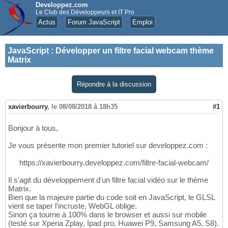
Developpez.com
Le Club des Développeurs et IT Pro
Actus
Forum JavaScript
Emploi
JavaScript
:
Développer un filtre facial webcam thème
Matrix
Répondre à la discussion
xavierbourry
,
le 08/08/2018 à 18h35
#1
Bonjour à tous,
Je vous présente mon premier tutoriel sur developpez.com :
https://xavierbourry.developpez.com/filtre-facial-webcam/
Il s'agit du développement d'un filtre facial vidéo sur le thème
Matrix.
Bien que la majeure partie du code soit en JavaScript, le GLSL
vient se taper l'incruste, WebGL oblige.
Sinon ça tourne à 100% dans le browser et aussi sur mobile
(testé sur Xperia Zplay, Ipad pro, Huawei P9, Samsung A5, S8).