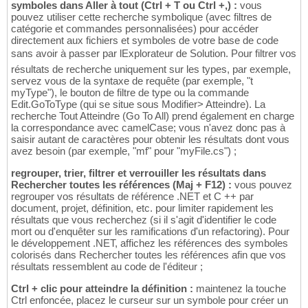
symboles dans Aller à tout (Ctrl + T ou Ctrl +,) :
vous
pouvez utiliser cette recherche symbolique (avec filtres de
catégorie et commandes personnalisées) pour accéder
directement aux fichiers et symboles de votre base de code
sans avoir à passer par lExplorateur de Solution. Pour filtrer vos
résultats de recherche uniquement sur les types, par exemple,
servez vous de la syntaxe de requête (par exemple, "t
myType"), le bouton de filtre de type ou la commande
Edit.GoToType (qui se situe sous Modifier> Atteindre). La
recherche Tout Atteindre (Go To All) prend également en charge
la correspondance avec camelCase; vous n'avez donc pas à
saisir autant de caractères pour obtenir les résultats dont vous
avez besoin (par exemple, "mf" pour "myFile.cs") ;
regrouper, trier, filtrer et verrouiller les résultats dans
Rechercher toutes les références (Maj + F12) :
vous pouvez
regrouper vos résultats de référence .NET et C ++ par
document, projet, définition, etc. pour limiter rapidement les
résultats que vous recherchez (si il s'agit d'identifier le code
mort ou d'enquêter sur les ramifications d'un refactoring). Pour
le développement .NET, affichez les références des symboles
colorisés dans Rechercher toutes les références afin que vos
résultats ressemblent au code de l'éditeur ;
Ctrl + clic pour atteindre la définition :
maintenez la touche
Ctrl enfoncée, placez le curseur sur un symbole pour créer un