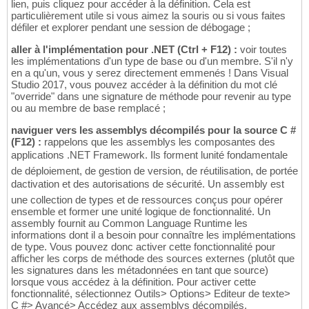
lien, puis cliquez pour accéder à la définition. Cela est
particulièrement utile si vous aimez la souris ou si vous faites
défiler et explorer pendant une session de débogage ;
aller à l'implémentation pour .NET (Ctrl + F12) :
voir toutes
les implémentations d'un type de base ou d'un membre. S'il n'y
en a qu'un, vous y serez directement emmenés ! Dans Visual
Studio 2017, vous pouvez accéder à la définition du mot clé
"override" dans une signature de méthode pour revenir au type
ou au membre de base remplacé ;
naviguer vers les assemblys décompilés pour la source C #
(F12) :
rappelons que les assemblys les composantes des
applications .NET Framework. Ils forment lunité fondamentale
de déploiement, de gestion de version, de réutilisation, de portée
dactivation et des autorisations de sécurité. Un assembly est
une collection de types et de ressources conçus pour opérer
ensemble et former une unité logique de fonctionnalité. Un
assembly fournit au Common Language Runtime les
informations dont il a besoin pour connaître les implémentations
de type. Vous pouvez donc activer cette fonctionnalité pour
afficher les corps de méthode des sources externes (plutôt que
les signatures dans les métadonnées en tant que source)
lorsque vous accédez à la définition. Pour activer cette
fonctionnalité, sélectionnez Outils> Options> Editeur de texte>
C #> Avancé> Accédez aux assemblys décompilés.