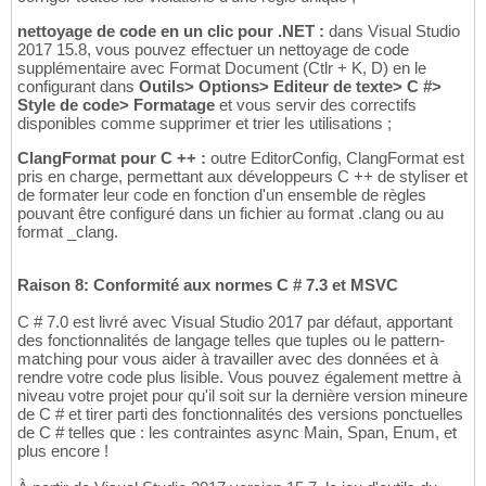
nettoyage de code en un clic pour .NET :
dans Visual Studio
2017 15.8, vous pouvez effectuer un nettoyage de code
supplémentaire avec Format Document (Ctlr + K, D) en le
configurant dans
Outils> Options> Editeur de texte> C #>
Style de code> Formatage
et vous servir des correctifs
disponibles comme supprimer et trier les utilisations ;
ClangFormat pour C ++ :
outre EditorConfig, ClangFormat est
pris en charge, permettant aux développeurs C ++ de styliser et
de formater leur code en fonction d'un ensemble de règles
pouvant être configuré dans un fichier au format .clang ou au
format _clang.
Raison 8: Conformité aux normes C # 7.3 et MSVC
C # 7.0 est livré avec Visual Studio 2017 par défaut, apportant
des fonctionnalités de langage telles que tuples ou le pattern-
matching pour vous aider à travailler avec des données et à
rendre votre code plus lisible. Vous pouvez également mettre à
niveau votre projet pour qu'il soit sur la dernière version mineure
de C # et tirer parti des fonctionnalités des versions ponctuelles
de C # telles que : les contraintes async Main, Span, Enum, et
plus encore !