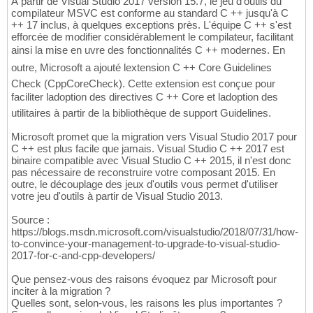
À partir de Visual Studio 2017 version 15.7, le jeu d'outils du
compilateur MSVC est conforme au standard C ++ jusqu'à C
++ 17 inclus, à quelques exceptions près. L'équipe C ++ s'est
efforcée de modifier considérablement le compilateur, facilitant
ainsi la mise en uvre des fonctionnalités C ++ modernes. En
outre, Microsoft a ajouté lextension C ++ Core Guidelines
Check (CppCoreCheck). Cette extension est conçue pour
faciliter ladoption des directives C ++ Core et ladoption des
utilitaires à partir de la bibliothèque de support Guidelines.
Microsoft promet que la migration vers Visual Studio 2017 pour
C ++ est plus facile que jamais. Visual Studio C ++ 2017 est
binaire compatible avec Visual Studio C ++ 2015, il n'est donc
pas nécessaire de reconstruire votre composant 2015. En
outre, le découplage des jeux d'outils vous permet d'utiliser
votre jeu d'outils à partir de Visual Studio 2013.
Source :
https://blogs.msdn.microsoft.com/visualstudio/2018/07/31/how-
to-convince-your-management-to-upgrade-to-visual-studio-
2017-for-c-and-cpp-developers/
Que pensez-vous des raisons évoquez par Microsoft pour
inciter à la migration ?
Quelles sont, selon-vous, les raisons les plus importantes ?