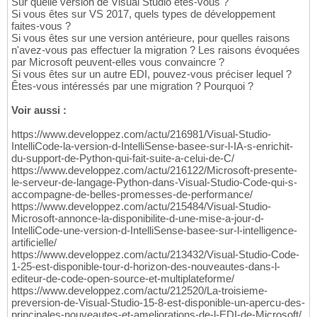
Sur quelle version de Visual Studio êtes-vous ?
Si vous êtes sur VS 2017, quels types de développement
faites-vous ?
Si vous êtes sur une version antérieure, pour quelles raisons
n'avez-vous pas effectuer la migration ? Les raisons évoquées
par Microsoft peuvent-elles vous convaincre ?
Si vous êtes sur un autre EDI, pouvez-vous préciser lequel ?
Êtes-vous intéressés par une migration ? Pourquoi ?
Voir aussi :
https://www.developpez.com/actu/216981/Visual-Studio-
IntelliCode-la-version-d-IntelliSense-basee-sur-l-IA-s-enrichit-
du-support-de-Python-qui-fait-suite-a-celui-de-C/
https://www.developpez.com/actu/216122/Microsoft-presente-
le-serveur-de-langage-Python-dans-Visual-Studio-Code-qui-s-
accompagne-de-belles-promesses-de-performance/
https://www.developpez.com/actu/215484/Visual-Studio-
Microsoft-annonce-la-disponibilite-d-une-mise-a-jour-d-
IntelliCode-une-version-d-IntelliSense-basee-sur-l-intelligence-
artificielle/
https://www.developpez.com/actu/213432/Visual-Studio-Code-
1-25-est-disponible-tour-d-horizon-des-nouveautes-dans-l-
editeur-de-code-open-source-et-multiplateforme/
https://www.developpez.com/actu/212520/La-troisieme-
preversion-de-Visual-Studio-15-8-est-disponible-un-apercu-des-
principales-nouveautes-et-ameliorations-de-l-EDI-de-Microsoft/