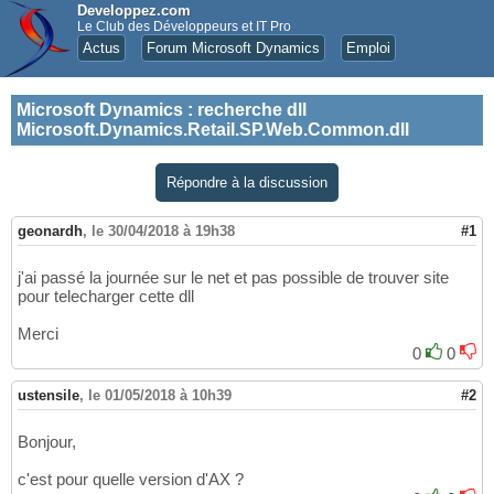
Developpez.com
Le Club des Développeurs et IT Pro
Actus
Forum Microsoft Dynamics
Emploi
Microsoft Dynamics
:
recherche dll
Microsoft.Dynamics.Retail.SP.Web.Common.dll
Répondre à la discussion
geonardh
,
le 30/04/2018 à 19h38
#1
j'ai passé la journée sur le net et pas possible de trouver site
pour telecharger cette dll
Merci
0
0
ustensile
,
le 01/05/2018 à 10h39
#2
Bonjour,
c'est pour quelle version d'AX ?