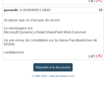
0
0
geonardh
,
le 01/05/2018 à 12h03
#3
Je pense que ce n'est pas du récent
Le namespace est
Microsoft.Dynamics.Retail.SharePoint.Web.Common
j'ai une erreur de compilation sur la classe FacebookUser de
MSDN
cordialement
0
0
Répondre à la discussion
© 2000-2026 - www.developpez.com