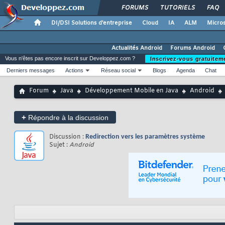
FORUMS
TUTORIELS
FAQ
DI/DSI Solutions d'entreprise
Cloud
IA
ALM
Micros
Actualités Android
Forums Android
Vous n'êtes pas encore inscrit sur Developpez.com ?
Inscrivez-vous gratuitem
Derniers messages
Actions
Réseau social
Blogs
Agenda
Chat
Forum
Java
Développement Mobile en Java
Android
+
Répondre à la discussion
Discussion :
Redirection vers les paramètres système
Sujet :
Android