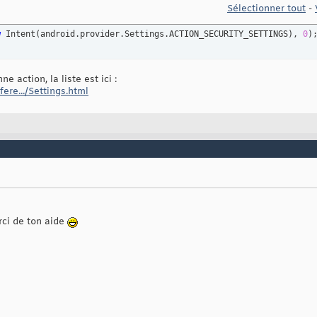
Sélectionner tout
-
w
 Intent
(
android.provider.Settings.ACTION_SECURITY_SETTINGS
)
, 
0
)
ne action, la liste est ici :
ere.../Settings.html
erci de ton aide