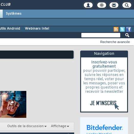
CLUB
Systèmes
tils Android
Webinars Intel
Recherche avancée
Navigation
Inscrivez-vous
gratuitement
pour pouvoir participer,
suivre les réponses en
temps réel, voter pour
les messages, poser vos
propres questions et
recevoir la newsletter
Outils de la discussion
Affichage