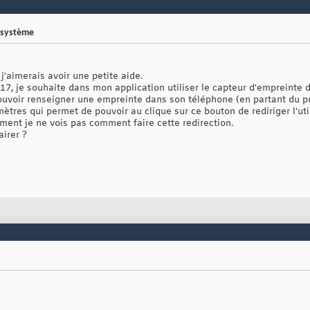
 système
j'aimerais avoir une petite aide.
7, je souhaite dans mon application utiliser le capteur d'empreinte d
 pouvoir renseigner une empreinte dans son téléphone (en partant du pri
amètres qui permet de pouvoir au clique sur ce bouton de rediriger l'ut
ent je ne vois pas comment faire cette redirection.
irer ?