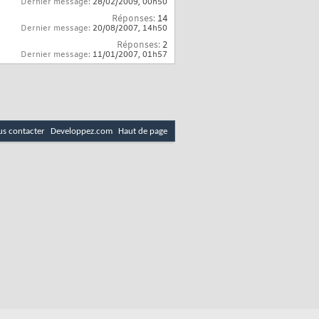
Dernier message:
28/02/2009,
00h50
Réponses:
14
Dernier message:
20/08/2007,
14h50
Réponses:
2
Dernier message:
11/01/2007,
01h57
s contacter
Developpez.com
Haut de page