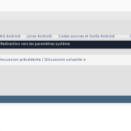
AQ Android
Livres Android
Codes sources et Outils Android
Redirection vers les paramètres système
iscussion précédente
|
Discussion suivante
»
L