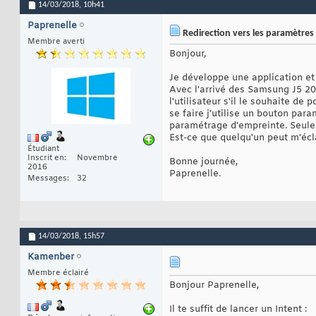
14/03/2018,
10h41
Paprenelle
Redirection vers les paramètres
Membre averti
Bonjour,
Je développe une application et 
Avec l'arrivé des Samsung J5 201
l'utilisateur s'il le souhaite de
se faire j'utilise un bouton par
paramétrage d'empreinte. Seulem
Est-ce que quelqu'un peut m'écla
Étudiant
Inscrit en
Novembre
Bonne journée,
2016
Paprenelle.
Messages
32
14/03/2018,
15h57
Kamenber
Membre éclairé
Bonjour Paprenelle,
Il te suffit de lancer un Intent :