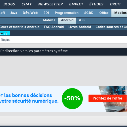
BLOGS
CHAT
NEWSLETTER
EMPLOI
ÉTUDES
DROIT
oft
Java
Dév. Web
EDI
Programmation
SGBD
Office
Mobiles
Mobiles
Android
iOS
Cours et tutoriels Android
FAQ Android
Livres Android
Codes sources et Ou
ent !
Règles
Redirection vers les paramètres système